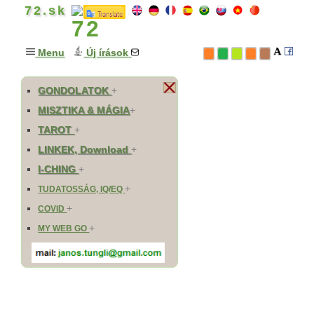
72.sk
Menu
Új írások
GONDOLATOK
+
MISZTIKA & MÁGIA
+
TAROT
+
LINKEK, Download
+
I-CHING
+
+
TUDATOSSÁG, IQ/EQ
+
COVID
+
MY WEB GO