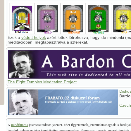
Ezek a
védett helyek
azért lettek létrehozva, hogy ide mindenki (má
meditációban, megtapasztralva a szférékat.
The Eight Temples Meditation Project
Disku
Bardo
Czech
A
mindfulness
jelentése tudatos jelenlét. Éber figyelemnek, jelentudatosságnak is fordí
legyünk tudatosan jelen lenni életünk mozzanataiban: fogmosás, vezetés, gyerekvigyázás 