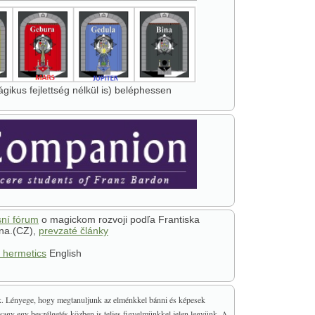
gikus fejlettség nélkül is) beléphessen
sní fórum
o magickom rozvoji podľa Frantiska
na.(CZ),
prevzaté články
 hermetics
English
tják. Lényege, hogy megtanuljunk az elménkkel bánni és képesek
vagy egy beszélgetés közben is teljes figyelmünkkel jelen legyünk. A