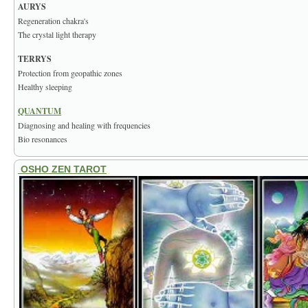
AURYS
Regeneration chakra's
The crystal light therapy
TERRYS
Protection from geopathic zones
Healthy sleeping
QUANTUM
Diagnosing and healing with frequencies
Bio resonances
OSHO ZEN TAROT