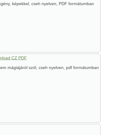
regény, képekkel, cseh nyelven, PDF formátumban
wnload CZ PDF
lem mágiájáról szól, cseh nyelven, pdf formátumban