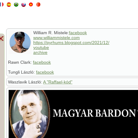
William R. Mistele:
facebook
www.williammistele.com
https://pyrhums.blogspot.com/2021/12/
youtube
archive
Rawn Clark:
facebook
Tungli László:
facebook
Waszlavik László:
A "Raffael-kód"