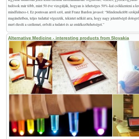
tudósok már több, mint 50 éve vizsgálják, hogyan is lehetséges 50%-kal csökkenteni a kr
mindfulness-t. Ez pontosan arról szól, amit Franz Bardon javasol: “Mindenekelőtt szokj
magánéletben, teljes tudattal végezzük, tekintet nélkül arra, hogy nagy jelentőségű dolog
mert élesíti a szellemet, erősíti a tudatot és az emlékezőtehetséget.”
Alternative Medicine - interesting products from Slovakia