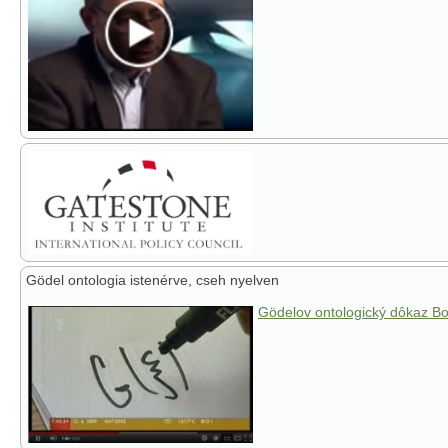
Gödel ontologia istenérve, cseh nyelven
Gödelov ontologický dôkaz B