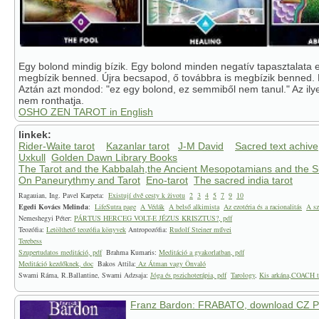
Egy bolond mindig bízik. Egy bolond minden negatív tapasztalata e
megbízik benned. Újra becsapod, ő továbbra is megbízik benned.
Aztán azt mondod: "ez egy bolond, ez semmiből nem tanul." Az ily
nem ronthatja.
OSHO ZEN TAROT in English
linkek:
Rider-Waite tarot
Kazanlar tarot
J-M David
Sacred text achive
Uxkull
Golden Dawn Library Books
The Tarot and the Kabbalah,the Ancient Mesopotamians and the Su
On Paneurythmy and Tarot
Eno-tarot
The sacred india tarot
Ragauian, Ing. Pavel Karpeta:
Existují dvě cesty k životu
2
3
4
5
7
9
10
Egedi Kovács Melinda
:
LifeSutra page
A Védák
A belső alkimista
Az ezotéria és a racionalitás
A sz
Nemeshegyi Péter:
PÁRTUS HERCEG VOLT-E JÉZUS KRISZTUS?, pdf
Teozófia:
Letölthető teozófia könyvek
Antropozófia:
Rudolf Steiner művei
Terebess
Szupertudatos meditáció, pdf
Brahma Kumaris:
Meditáció a gyakorlatban, pdf
Meditáció kezdőknek, doc
Bakos Attila:
Az Átman vagy Önvaló
Swami Ráma, R.Ballantine, Swami Adzsaja:
Jóga és pszichoterápia, pdf
Tarology
,
Kis arkána,COACH t
Franz Bardon: FRABATO, download CZ 