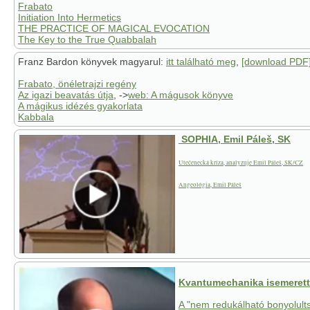
Frabato
Initiation Into Hermetics
THE PRACTICE OF MAGICAL EVOCATION
The Key to the True Quabbalah
Franz Bardon könyvek magyarul:
itt található meg
,
[download PDF
Frabato, önéletrajzi regény
Az igazi beavatás útja
, ->
web: A mágusok könyve
A mágikus idézés gyakorlata
Kabbala
SOPHIA, Emil Páleš, SK
Utečenecká kríza, analyzuje Emil Páleš, SK/CZ
Angeológia, Emil Páleš
Kvantumechanika isemerette
A "nem redukálható bonyolults