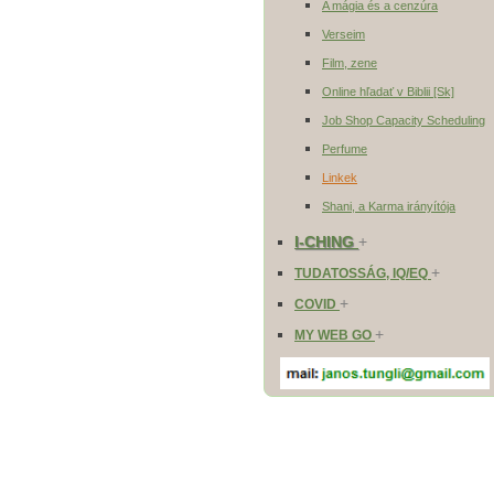
A mágia és a cenzúra
Verseim
Film, zene
Online hľadať v Biblii [Sk]
Job Shop Capacity Scheduling
Perfume
Linkek
Shani, a Karma irányítója
I-CHING
+
+
TUDATOSSÁG, IQ/EQ
+
COVID
+
MY WEB GO