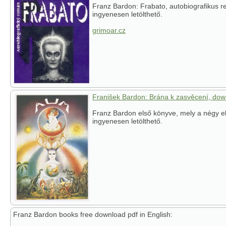
Franz Bardon: Frabato, autobiografikus 
ingyenesen letölthető.
grimoar.cz
Franišek Bardon: Brána k zasvěcení, do
Franz Bardon első könyve, mely a négy e
ingyenesen letölthető.
Franz Bardon books free download pdf in English: