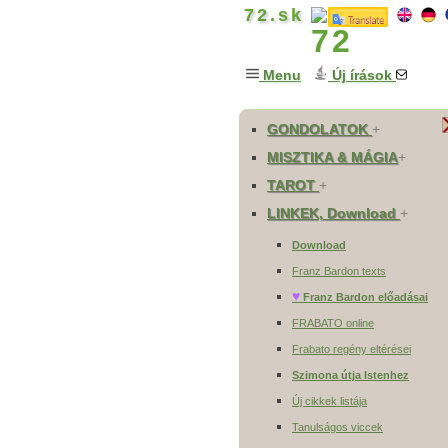
72.sk
Menu
Új írások
GONDOLATOK
+
MISZTIKA & MÁGIA
+
TAROT
+
LINKEK, Download
+
Download
Franz Bardon texts
♥
Franz Bardon előadásai
FRABATO online
Frabato regény eltérései
Szimona útja Istenhez
Új cikkek listája
Tanulságos viccek