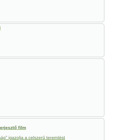
]
rjesztő film
ág" igazolja a celszerű teremtést