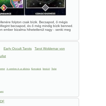
llenére folyton csak bízik. Becsapod, ő mégis
 Megint becsapod, és ő még mindig bízik benned.
en ember bizalma hihetetlenül nagy - senki meg
Early Occult Tarots
Tarot Woldemar von
fist
eretet
A szerelem és az alkímia
Korszakok
Intuíció
Tudat
arot
PDF