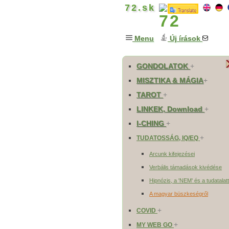
72.sk
Menu
Új írások
GONDOLATOK
+
MISZTIKA & MÁGIA
+
TAROT
+
LINKEK, Download
+
I-CHING
+
+
TUDATOSSÁG, IQ/EQ
Arcunk kifejezései
Verbális támadások kivédése
Hipnózis, a 'NEM' és a tudatalatt
A magyar büszkeségről
+
COVID
+
MY WEB GO