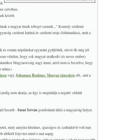
ek
er szívében.
ek között.
úlnak a magyar tüzek lobogó szemek..." Komoly szellemi
rság szellemi határai és szellemi ereje (feltámadása), amit a
ák és román népdalokat egyaránt gyűjtöttek, mivel ők még jól
 sem véletlen, hogy sok magyar uralkodó (és neves ember)
valamikor Magyarország nagy lenni, arról nem is beszélve, hogy
 utána.)
ásra
vagy
Johannes Brahms: Magyar táncokra
stb., ami a
 pedig nem akarja, az úgy is megtalálja a negatív oldalát
jól beszélt -
Szent István
gondolatait idézi a magyarság helyes
mzetet, mely annyira türelmes, igazságos és szabadelvű volt más
b időktől folyvást mind e mai napig.
politikai intelmeiben különös súllyal ajánlotta a lehető legnagyobb