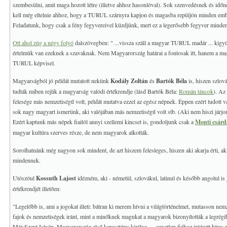
szembesülni, amit maga hozott létre (illetve ahhoz hasonlóval). Sok szenvedésnek és időn
kell még eltelnie ahhoz, hogy a TURUL szárnyra kapjon és magasba repüljön minden emb
Feladatunk, hogy csak a fény fegyvereivel küzdjünk, mert ez a legerősebb fegyver minden
Ott ahol zúg a négy folyó
dalszövegben: " ...vissza száll a magyar TURUL madár ... kigy
értelmük van ezeknek a szavaknak. Nem Magyarország határai a fontosak itt, hanem a magya
TURUL képvisel.
Magyarságból jó példát mutatott nekünk
Kodály Zoltán
és
Bartók Béla
is, hiszen szlov
tudták miben rejlik a magyarság valódi értékrendje (lásd Bartók Béla:
Román táncok
). Az
felesége más nemzetiségű volt, példát mutatva ezzel az egész népnek. Éppen ezért tudott 
sok nagy magyart ismerünk, aki valójában más nemzetiségű volt stb. (Aki nem hiszi járjon
Ezért kaptunk más népek fiaitól annyi szellemi kincset is, gondoljunk csak a
Monti csárd
magyar kultúra szerves része, de nem magyarok alkották.
Sorolhatnánk még nagyon sok mindent, de azt hiszem felesleges, hiszen aki akarja érti, aki
mindennek.
Utószóul
Kossuth Lajost
idézném, aki - németül, szlovákul, latinul és később angolul is 
értékrendjét illetően:
"Legelőbb is, ami a jogokat illeti: bátran ki merem hívni a világtörténelmet, mutasson ne
fajok és nemzetiségek iránt, mint a minőknek magukat a magyarok bizonyították a legrégib
Már Szent István, Magyarország első keresztény királya,..., egyetlen fiához intézett híres 