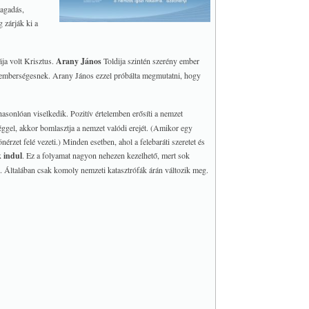
tagadás,
 zárják ki a
a volt Krisztus.
Arany János
Toldija szintén szerény ember
s emberségesnek. Arany János ezzel próbálta megmutatni, hogy
asonlóan viselkedik. Pozitív értelemben erősíti a nemzet
éggel, akkor bomlasztja a nemzet valódi erejét. (Amikor egy
rzet felé vezeti.) Minden esetben, ahol a felebaráti szeretet és
 indul
. Ez a folyamat nagyon nehezen kezelhető, mert sok
. Általában csak komoly nemzeti katasztrófák árán változik meg.