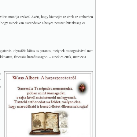
iért mondja ezeket? Azért, hogy kiemelje: az érték az emberben
, hogy minek van alárendelve a helyes nemzeti büszkeség és
atartás, olyasféle kötés és parancs, melynek mutogatásával nem
kösített, fröccsös hazafiasságból – élnek és éltek, mert ez a
n
k
a
i