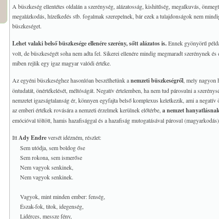
A büszkeség ellentétes oldalán a szerénység, alázatosság, kishitűség, megalkuvás, önmeg
megalázkodás, hízelkedés stb. fogalmak szerepelnek, bár ezek a tulajdonságok nem mindig
büszkeséget.
Lehet valaki belső büszkesége ellenére szerény, sőtt alázatos is.
Ennek gyönyörű példáj
volt, de büszkeségét soha nem adta fel. Sikerei ellenére mindig megmaradt szerénynek é
miben rejlik egy igaz magyar valódi értéke.
Az egyéni büszkeséghez hasonlóan beszélhetünk a
nemzeti büszkeségről
, mely nagyon h
öntudatát, önértékelését, méltóságát. Negatív értelemben, ha nem tud párosulni a szerénys
nemzetet igazságtalanság ér, könnyen egyfajta belső komplexus keletkezik, ami a negatív öné
az emberi értékek rovására a nemzeti érzelmek kerülnek előtérbe,
a nemzet hanyatlásnak
emócióval töltött, hamis hazafisággal és a hazafiság mutogatásával párosul (magyarkodás)
Itt
Ady Endre
versét idézném, részlet:
Sem utódja, sem boldog őse
Sem rokona, sem ismerőse
Nem vagyok senkinek,
Nem vagyok senkinek.
Vagyok, mint minden ember: fenség,
Észak-fok, titok, idegenség,
Lidérces, messze fény,