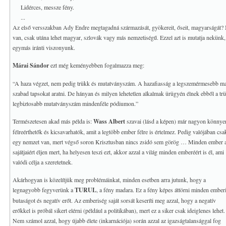
Lidérces, messze fény.
...
Az első versszakban Ady Endre megtagadná származását, gyökereit, őseit, magyarságát? M
van, csak utána lehet magyar, szlovák vagy más nemzetiségű. Ezzel azt is mutatja nekünk
egymás iránti viszonyunk.
Márai Sándor
ezt még keményebben fogalmazza meg:
“A haza végzet, nem pedig trükk és mutatványszám. A hazafiasság a legszemérmesebb mag
szabad tapsokat aratni. De hányan és milyen lehetetlen alkalmak ürügyén élnek ebből a trük
legbiztosabb mutatványszám mindenféle pódiumon.”
Természetesen akad más példa is:
Wass Albert
szavai (lásd a képen) már nagyon könnye
félreérthetők és kicsavarhatók, amit a legtöbb ember félre is értelmez. Pedig valójában csa
egy nemzet van, mert végső soron Krisztusban nincs zsidó sem görög … Minden ember 
sajátjaiért éljen mert, ha helyesen teszi ezt, akkor azzal a világ minden emberéért is él, ami
valódi célja a szeretetnek.
Akárhogyan is közelítjük meg problémáinkat, minden esetben arra jutunk, hogy a
legnagyobb fegyverünk a
TURUL
, a fény madara. Ez a fény képes áttörni minden ember
butaságot és negatív erőt. Az emberiség saját sorsát keseríti meg azzal, hogy a negatív
erőkkel is próbál sikert elérni (például a politikában), mert ez a siker csak ideiglenes lehet.
Nem számol azzal, hogy újabb élete (inkarnációja) során azzal az igazságtalansággal fog