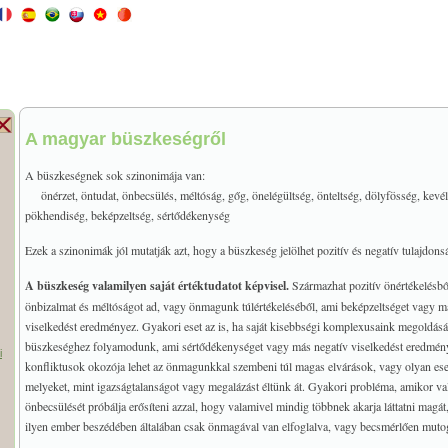
A magyar büszkeségről
A büszkeségnek sok szinonimája van:
önérzet, öntudat, önbecsülés, méltóság, gőg, önelégültség, önteltség, dölyfösség, kevé
pökhendiség, beképzeltség, sértődékenység
Ezek a szinonimák jól mutatják azt, hogy a büszkeség jelölhet pozitív és negatív tulajdonsá
A büszkeség valamilyen saját értéktudatot képvisel.
Származhat pozitív önértékelésbő
önbizalmat és méltóságot ad, vagy önmagunk túlértékeléséből, ami beképzeltséget vagy m
viselkedést eredményez. Gyakori eset az is, ha saját kisebbségi komplexusaink megoldásá
büszkeséghez folyamodunk, ami sértődékenységet vagy más negatív viselkedést eredmény
i
konfliktusok okozója lehet az önmagunkkal szembeni túl magas elvárások, vagy olyan e
melyeket, mint igazságtalanságot vagy megalázást éltünk át. Gyakori probléma, amikor val
önbecsülését próbálja erősíteni azzal, hogy valamivel mindig többnek akarja láttatni magát
ilyen ember beszédében általában csak önmagával van elfoglalva, vagy becsmérlően muto