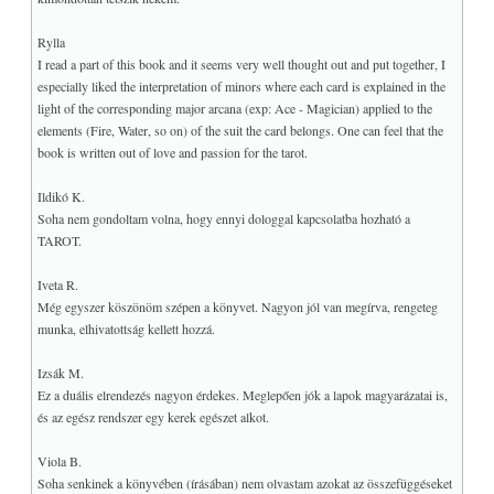
A hármas elrendezés
♥
Az alsó és felső világ
Rylla
Bardon negyedik kártyája
I read a part of this book and it seems very well thought out and put together, I
especially liked the interpretation of minors where each card is explained in the
Az Udvari lapok
light of the corresponding major arcana (exp: Ace - Magician) applied to the
+
MELLÉKLET
elements (Fire, Water, so on) of the suit the card belongs. One can feel that the
book is written out of love and passion for the tarot.
Kabbala
Udvari lapok röviden
Ildikó K.
Az ötös elrendezés
Soha nem gondoltam volna, hogy ennyi dologgal kapcsolatba hozható a
TAROT.
Személyiségvizsgálat
Hogyan működik?
Iveta R.
Példák a lapok értelmezésére
Még egyszer köszönöm szépen a könyvet. Nagyon jól van megírva, rengeteg
munka, elhivatottság kellett hozzá.
Endogén légzés
Életenergia, prána légzés
Izsák M.
A TAROT és a teremtés
Ez a duális elrendezés nagyon érdekes. Meglepően jók a lapok magyarázatai is,
és az egész rendszer egy kerek egészet alkot.
Zárszó
Visszajelzések a könyvre
Viola B.
LINKEK, Download
+
Soha senkinek a könyvében (írásában) nem olvastam azokat az összefüggéseket