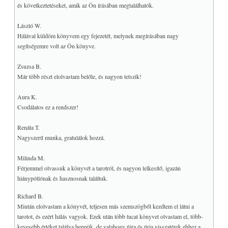
és következtetéseket, amik az Ön írásában megtalálhatók.
I-CHING
+
+
TUDATOSSÁG, IQ/EQ
László W.
Hálával küldöm könyvem egy fejezetét, melynek megírásában nagy
+
COVID
segítségemre volt az Ön könyve.
+
MY WEB GO
Zsuzsa B.
Már több részt elolvastam belőle, és nagyon tetszik!
Aura K.
Csodálatos ez a rendszer!
Renáta T.
Nagyszerű munka, gratulálok hozzá.
Milinda M.
Férjemmel olvassuk a könyvét a tarotról, és nagyon lelkesítő, igazán
hiánypótlónak és hasznosnak találtuk.
Richard B.
Miután elolvastam a könyvét, teljesen más szemszögből kezdtem el látni a
tarotot, és ezért hálás vagyok. Ezek után több tucat könyvet olvastam el, több-
kevesebb értéket találva bennük, de valahogy újra és úrja visszatérek ehhez a