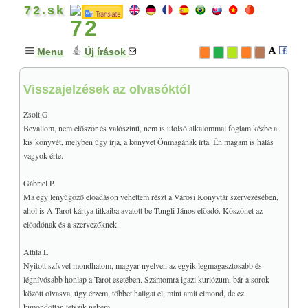
72.sk
Menu
Új írások
Visszajelzések az olvasóktól
GONDOLATOK
+
MISZTIKA & MÁGIA
+
Zsolt G.
TAROT
+
Bevallom, nem először és valószínű, nem is utolsó alkalommal fogtam kézbe a
kis könyvét, melyben úgy írja, a könyvet Önmagának írta. Én magam is hálás
A könyvről
vagyok érte.
Bevezető
Gábriel P.
+
ALAPFOGALMAK
Ma egy lenyűgöző elöadáson vehettem részt a Városi Könyvtár szervezésében,
Történelmi áttekintés
ahol is A Tarot kártya titkaiba avatott be Tungli János elöadó. Köszönet az
Magyar vonatkozások
elöadónak és a szervezőknek.
+
A KIS ARKÁNA
Attila L.
Kabbala és a tarot
Nyitott szívvel mondhatom, magyar nyelven az egyik legmagasztosabb és
+
A NAGY ARKÁNA
légnívósabb honlap a Tarot esetében. Számomra igazi kuriózum, bár a sorok
között olvasva, úgy érzem, többet hallgat el, mint amit elmond, de ez
Miért 78 lap?
kimondottan tetszik nekem.