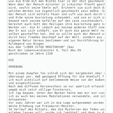
A mágia és a cenzúra
Verseim
Film, zene
Online hľadať v Biblii [Sk]
Job Shop Capacity Scheduling
Perfume
Linkek
Shani, a Karma irányítója
I-CHING
+
+
TUDATOSSÁG, IQ/EQ
+
COVID
+
MY WEB GO