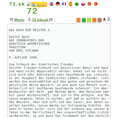
72.sk
Menu
Új írások
GONDOLATOK
+
MISZTIKA & MÁGIA
+
TAROT
+
LINKEK, Download
+
Download
Franz Bardon texts
♥
Franz Bardon előadásai
FRABATO online
Frabato regény eltérései
Szimona útja Istenhez
Új cikkek listája
Tanulságos viccek