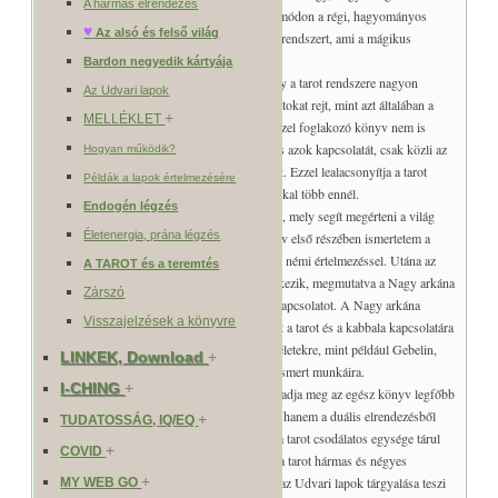
A hármas elrendezés
egységes rendszere megvilágosodik. Érdekes módon a régi, hagyományos
♥
Az alsó és felső világ
ábrázolások még tartalmazzák azt a szimbólumrendszert, ami a mágikus
szemlélet alapja.
Bardon negyedik kártyája
Ebben a könyvben megpróbáltam feltárni, hogy a tarot rendszere nagyon
Az Udvari lapok
logikus felépítésű, és sokkal mélyebb kapcsolatokat rejt, mint azt általában a
+
MELLÉKLET
tarotról ismertetni szoktak. Sajnos a legtöbb ezzel foglakozó könyv nem is
keresi az egyes lapok valódi értelmének okát és azok kapcsolatát, csak közli az
Hogyan működik?
olvasóval a szerinte ide tartozó tulajdonságokat. Ezzel lealacsonyítja a tarot
Példák a lapok értelmezésére
jellegét a jóskártyák szintjére, holott a tarot sokkal több ennél.
Endogén légzés
A tarot rendszere olyan összefüggéseket tár fel, mely segít megérteni a világ
Életenergia, prána légzés
rendjét, működését és sok rejtett titkát. A könyv első részében ismertetem a
Nagy arkána hagyományos képi szimbolikáját, némi értelmezéssel. Utána az
A TAROT és a teremtés
elemek és a Kis arkána rövid jellemzése következik, megmutatva a Nagy arkána
Zárszó
és a Kis arkána számozott lapjai közti szoros kapcsolatot. A Nagy arkána
Visszajelzések a könyvre
részletes tárgyalása előtt, szentelek néhány szót a tarot és a kabbala kapcsolatára
és az ezzel kapcsolatos legjobban elterjedt elméletekre, mint például Gebelin,
LINKEK, Download
+
Christian, Levi, Papus, Wirth, Wait, Crowley ismert munkáira.
I-CHING
+
A Nagy arkána belső rendszerének jellemzése adja meg az egész könyv legfőbb
mondanivalóját, mely nem a héber kabbalából, hanem a duális elrendezésből
+
TUDATOSSÁG, IQ/EQ
indul ki. Elsőként a dualitások vizsgálata által a tarot csodálatos egysége tárul
+
COVID
elénk 10 dimenzióban, ami elvezeti az olvasót a tarot hármas és négyes
+
elrendezéséhez. A tarot négyes elrendezése és az Udvari lapok tárgyalása teszi
MY WEB GO