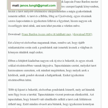
teljessé a tarot struktúrájának ismertetését. Ennek kapcsán Franz Bardon mester
mágiával foglalkozó csodálatos művei igen fontos szerepet kaptak könyvemben,
hiszen a tarot mélyebb értelmezése elképzelhetetlen a mágia gyakorlatának
ismerete nélkül. A tarot és a Biblia, főleg az Újszövetség, egyes részeinek
szoros kapcsolatára is igyekeztem felhívni a figyelmet, hiszen nagyon sok
összefüggés tárul elénk, ami nem lehet pusztán a véletlen műve.
Download:
Franz Bardon összes műve itt található meg
,
[download PDF]
.
Ezt a könyvet elsősorban magamnak írtam, remélve azt, hogy újabb
reinkarnációm során ezek a gondolatok már ismertek lesznek a világban és
könnyen rátalálok majd ezekre.
Ebben a felújított kiadásban nagyon sok új rész is bekerült, és egyes részek
sokkal részletesebben vannak tárgyalva. Tapasztalataim szerint, melyeket tarot
kurzusaimon szereztem, sok mindent megértettem, hogy melyek azok a
kérdések, amik gondot okoznak a hallgatóknak. Ezeket igyekeztem
részletesebben leírni.
Több új fejezet is bekerült, elsősorban gondolatok Istenről, mely azt hinnénk
nem függ össze a tarottal. Tapasztalataim viszont pontosan ellenkezőek. Azt
tapasztaltam, hogy Istenről való elmélkedés nélkül a tarot csak felületesen
érthető meg. Ezért minden olvasót arra bíztatok, hogy igyekezzen komolyan