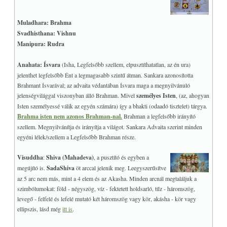
Muladhara: Brahma
Svadhisthana: Vishnu
Manipura: Rudra
Anahata: Ísvara
(Isha, Legfelsőbb szellem, elpusztíthatatlan, az én ura)
jelenthet legfelsőbb Ént a legmagasabb szintű átman. Sankara azonosította
Brahmant Ísvarával; az advaita védantában Ísvara maga a megnyilvánuló
jelenségvilággal viszonyban álló Brahman. Mivel
személyes Isten
, (az, ahogyan
Isten személyessé válik az egyén számára) így a bhakti (odaadó tisztelet) tárgya.
Brahma isten nem azonos Brahman-nal.
Brahman a legfelsőbb irányító
szellem. Megnyilvánítja és irányítja a világot. Sankara Advaita szerint minden
egyéni lélek/szellem a Legfelsőbb Brahman része.
Visuddha
:
Shiva (Mahadeva)
, a pusztító és egyben a
megújító is.
SadaShiva
öt arccal jelenik meg. Leegyszerűsítve
az 5 arc nem más, mint a 4 elem és az Akasha. Minden arcnál megtaláljuk a
szimbólumokat: föld - négyszög, víz - fektetett holdsarló, tűz - háromszög,
levegő - felfelé és lefelé mutató két háromszög vagy kör, akásha - kör vagy
ellipszis, lásd még
itt is
.