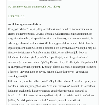
[A harcművészetben, Nam Huynh Dao, video]
[Thai-chi]
,
*
,
*
Az életenergia áramoltatása
Ez a gyakorlat azért is jó (főleg kezdetben), mert nem kell koncentrálnunk az
életerő-gát létrehozására, ugyanis ebben a gyakorlatban szinte automatikusan
megvalósul mindez, elképzelésünk által. Az életenergiát a gondolat vezérli, és
oda megy, ahova akaratunk viszi. (Ehhez a gyakorlathoz a fentebb leírt taoista
légzést ajánlom inkább.) Ebben a részben a kis körfolyamatot valósítjuk meg két
lélegzetvétellel, amit a fenti ábra mutat. Kilégzéskor elképzeljük, hogy a
felhalmozott életenergia
A
pontból a
B
pontba jut, amit "tengerfenéknek"
neveznek (a nemi szerv és a végbélnyílás közti híd). Ezután újabb lélegzetvétellel
az energiát a gerincbe juttatjuk
E
pontig. Újabb kilégzéssel az energiát felemelve
a fejtetőn (vigyázat, nem az agyba, hanem a külső koponyán) egészen az
orrunkig vezetjük.
Két pont van, ahol kezdetben problémák jelentkezhetnek. Az első a
D
pont, ami
körülbelül szív magasságában van, "szellemi toronynak" nevezik. Itt kezdetben
fájdalmat érezhetünk, ha az életenergia emelkedése megáll és szétárad az
izmokba. Ez a hátizmok bekeményedését váltja ki. A másik pont
F
betűvel van
jelölve, "a nefrit palota vánkosának" nevezik, mivel itt a kanálisok
összeszűkülnek. Itt viszont nyomást, illetve fejfájást érezhetünk. Ha ez