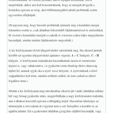
megtörténik, akkor arra kell koncentrálnunk, hogy az energiát átvigyük a
homlokra egészen az orrig, ahol többletenergiából adódó problémák esetén
egyszerűen elfújhatjuk.
(Itt jegyzem meg, hogy hasonló problémák jelennek meg a kundalini energia
felemelése esetén is, csak általában fokozottabb fájdalomérzéssel és emóciókkal.
Itt viszont a kunadalini energiát a csakrák és a korona csakra teljes megnyitására
használjuk, miután minden fájdalomérzés megszűnik.)
A kis körfolyamatot itt két lélegzetvétellel valósítottuk meg. Ha sikerrel jártunk
később ezt egyetlen lélegzetvételel ajánlatos végezni:
A – C
belégzés,
C – H
kilégzés. A körfolyamat realizálására használhatunk taoista és természetes
légzést is, vagy váltakoztatva. (A gyakorlat során fáradság illetve álmosság
léphet fel, aminek egyik oka a nyelv rossz helyzete. A nyelvünknek a felső
szájpadláshoz kell érnie, minden erőltetés nélkül, de nem szabad az elülső
fogakhoz érnie.)
Miután a kis körfolyamat megvalósításában sikerrel járt valaki (általában néhány
hét vagy hónap gyakorlás után), megpróbálhatja a nagy körfolyamatot realizálni,
ami a lábakon keresztül egészen a lábujjakig terjed. Hasonlóan lehetséges az
életenergiát a szívcsakrán át (vigyázat nem a szív belsejébe) a kezekbe és az
ujjakba juttatni. Ezt a gyakorlatot általában gyógyítás céljából használják, vagy