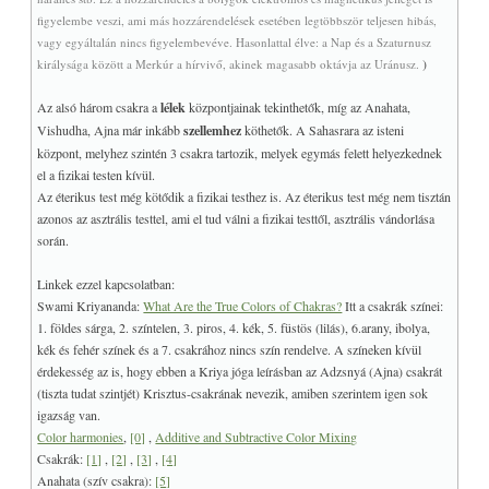
figyelembe veszi, ami más hozzárendelések esetében legtöbbször teljesen hibás,
vagy egyáltalán nincs figyelembevéve. Hasonlattal élve: a Nap és a Szaturnusz
)
királysága között a Merkúr a hírvivő, akinek magasabb oktávja az Uránusz.
Az alsó három csakra a
lélek
központjainak tekinthetők, míg az Anahata,
Vishudha, Ajna már inkább
szellemhez
köthetők. A Sahasrara az isteni
központ, melyhez szintén 3 csakra tartozik, melyek egymás felett helyezkednek
el a fizikai testen kívül.
Az éterikus test még kötődik a fizikai testhez is. Az éterikus test még nem tisztán
azonos az asztrális testtel, ami el tud válni a fizikai testtől, asztrális vándorlása
során.
Linkek ezzel kapcsolatban:
Swami Kriyananda:
What Are the True Colors of Chakras?
Itt a csakrák színei:
1. földes sárga, 2. színtelen, 3. piros, 4. kék, 5. füstös (lilás), 6.arany, ibolya,
kék és fehér színek és a 7. csakrához nincs szín rendelve. A színeken kívül
érdekesség az is, hogy ebben a Kriya jóga leírásban az Adzsnyá (Ajna) csakrát
(tiszta tudat szintjét) Krisztus-csakrának nevezik, amiben szerintem igen sok
igazság van.
Color harmonies
,
[0]
,
Additive and Subtractive Color Mixing
Csakrák:
[1]
,
[2]
,
[3]
,
[4]
Anahata (szív csakra):
[5]