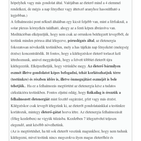
hópelyhek vagy más gondolat által. Valójában az életerő mind a 4 elemmel
rendelkezi, de mégis a nap fényéhez vagy áttetsző aranyhoz hasonlítható a
legjobban.)
A felhalmozási pont nőknél általában egy kicsit feljebb van, mint a férfiaknál, a
solar plexus környékén található, ahogy az a fenti képen ábrázolva van.
Meditációban elképzeljük, hogy nem csak az orrunkon belélegzett levegőből, de
testünk minden pórusa által lélegezve,
póruslégzés által
, az életenergia
fokozatosan növekedik testünkben, mely a has tájékán nap fényeként (melegség
érzése) koncentrálódik. Itt fontos, hogy a kilélegzéskor életerő torlaszt kell
létrehoznunk, amivel meggátoljuk, hogy a felvett többlet életerőt újra
kilélegezzük. Elképzelhetjük, hogy vérünkbe megy.
Az életerő bármilyen
eszmét illetve gondolatot képes befogadni, tehát korlátozhatjuk térre
(testünkre) és részben időre is, illetve önmegujítást eszméjét is bele
tehetjük.
. Ha ez a felhalmozás megtörtént az életenergia kész a tudatos
cirkulációra testünkben. Fontos eljutni odáig, hogy
fizikailag is érezzük a
felhalmozott életenergiát
mint feszítő sugárzást, gőzt vagy más érzést.
Kilégzéskor csak levegőt lélegzünk ki, az életerőt gondolatainkkal a testünkre
korlátozuk, mintegy
életerő-gátat
hozva létre. Az életenergia felhalmozását
(főleg kezdetben) ne vigyük túlzásba. Kezdetben 7 lélegzetvétel teljesen
elegendő, amit később növelhetünk.
(Az is megtörténhet, ha túl sok életerőt veszünk magunkhoz, hogy nem tudunk
kilélegezni, mivel testünk nincs megszokva ilyen magas életerőhöz és