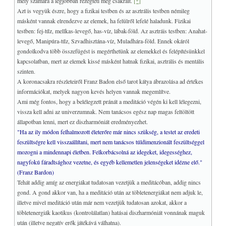
mely számára a legjobban rezegteti meg csakráit.
[*]
Azt is vegyük észre, hogy a fizikai testben és az asztrális testben némileg
másként vannak elrendezve az elemek, ha felülről lefelé haladunk. Fizikai
testben: fej-tűz, mellkas-levegő, has-víz, lábak-föld. Az asztráis testben: Anahat-
levegő, Manipúra-tűz, Szvadhisztána-víz, Muladhára-föld. Ennek okáról
gondolkodva több összefügést is megérthetünk az elemekkel és felépítésünkkel
kapcsolatban, mert az elemek kissé másként hatnak fizikai, asztrális és mentális
szinten.
A koronacsakra részleteiről Franz Badon első tarot kátya ábrazolása ad értékes
információkat, melyek nagyon kevés helyen vannak megemlítve.
Ami még fontos, hogy a belélegzett pránát a meditáció végén ki kell lélegezni,
vissza kell adni az univerzumnak. Nem tanácsos egész nap magas feltöltött
állapotban lenni, mert ez diszharmóniát eredményezhet.
"Ha az ily módon felhalmozott életerőre már nincs szükség, a testet az eredeti
feszültségre kell visszaállítani, mert nem tanácsos túldimenzionált feszültséggel
mozogni a mindennapi életben. Felkorbácsolná az idegeket, idegességhez,
nagyfokú fáradtsághoz vezetne, és egyéb kellemetlen jelenségeket idézne elő."
(Franz Bardon)
Tehát addig amíg az energiákat tudatosan vezetjük a meditácóban, addig nincs
gond. A gond akkor van, ha a meditáció után az töbletenergiákat nem adjuk le,
illetve mivel meditáció után már nem vezetjük tudatosan azokat, akkor a
töbletenergiák kaotikus (kontrolálatlan) hatásai diszharmóniát vonnának maguk
után (illetve negatív erők játékává válhatna).