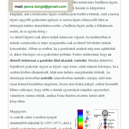
használhatunk. Első a taoista légzés és a másodika természetes buddhista légzés.
A
taoista légzés
esetén a belégzéskor behúzzuk hasunk és kilégzéskor
kitágítjuk, ami a természetes légzés esetében pont fordítva történik, ezért a taoista
légzés nagyobb gyakorlatot igényel.(A taoista légzés előnyosebb lehet az
életenegia tudatos áramoltatása esetén, a budhista légzés pedig a felhalmozás
esetén, de ez egyéni dolog.)
Az életerő légzést csak akkor tudjuk hatásosan végezni, ha meditációban le
tudunk csendesedni és teljes nyugalomba csak az életerő felvételére tudunk
koncentrálni. Abban az esetben, ha a gondolatok uralását még nem sajátítottuk
el, akkor felesleges ezt a gyakorlatot próbálni. Fontos tudatosítani, hogy
az
életerőt tudatosan a gondolat által akarjuk vezérelni
. Minden életerővel
foglalkozó gyakorlat, legyen az légzés vagy torna, szinte teljesen felesleges, ha a
szellem közben elkalandozik, tehát nem tudatos energiáramlás történik. Az
életenergia elsősorban
asztrális
(másodsorban mentális) energia, ezért nem
olyan könnyű kezdetben megérezni, hiszen nem fizikai jellegű, sokkal finomabb.
Ehhez szükséges, hogy előtte a elemek egyensúlyát (mágikus egyensúlyt)
valamilyen szinten elérjük, amihez Franz Bardon részletes leirást adott
könyvében.
Megjegyzés:
A csakrák színei a modern nyugati
elméletekből alakultak ki (1927-1977), ahol a
színek a szivárvány színeit követik. A csakrák