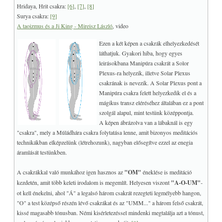
Hridaya, Hrit csakra:
[6]
,
[7]
,
[8]
Surya csakra:
[9]
A taoizmus és a Ji King - Mireisz László
, video
Ezen a két képen a csakrák elhelyezkedését
láthatjuk. Gyakori hiba, hogy egyes
leirásokbana Manipúra csakrát a Solor
Plexus-ra helyezik, illetve Solar Plexus
csakrának is nevezik. A Solar Plexus pont a
Manipúra csakra felett helyezkedik el és a
mágikus transz eléréséhez általában ez a pont
szolgál alapul, mint testünk középpontja.
A képen ábrázolva van a lábaknál is egy
"csakra", mely a Múládhára csakra folytatása lenne, amit bizonyos meditációs
technikákban elképzelünk (létrehozunk), nagyban elősegítve ezzel az enegia
áramlását testünkben.
A csakrákkal való munkához igen hasznos az
"OM"
éneklése is meditáció
kezdetén, amit több keleti irodalom is megemlít. Helyesen viszont
"A-O-UM"
-
ot kell énekelni, ahol "Á" a legalsó három csakrát rezegteti legmélyebb hangon,
"O" a test középső részén lévő csakrákat és az "UMM..." a három felső csakrát,
kissé magasabb tónusban. Némi kisérletezéssel mindenki megtalálja azt a tónust,