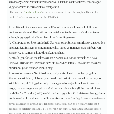
szivárvány színei vannak hozzárendelve, általában csak felületes, másodlagos
vagy elferdített információkkal szolgálnak.
(
The current
'rainbow body'
color system came from Christopher Hills in his
)
book ‘Nuclear revolution’ in the 1970’s.
A hét fő csakrához még számos mellékcsakra is tartozik, melyeket itt nem
kívánok részletezni. Ezekből csupán kettőt említenék meg, melyek segítenek
abban, hogy egyértelműbben lássuk az összefüggéseket.
A Manipura csakrához rendelhető Surya csakra (Surya szankrit szó, a napot és a
napistent jelöli), mely csaknem mindenhol sárga és narancssárga szinben van
ábrázolva, és szintén a köldök tájékán található.
A másik igen fontos mellékcsakra az Anahata csakrához tartozik és a neve
Hridaya, Hrit csakra (jelentése szív, aki a szívben lakik). Ez a csakra csaknem
mindenhol piros színben jelenik meg.
A szakrális csakra, a Szvádhisthána, mely a víz elem központja nyugalmi
állapotban színtelen, illetve enyhén zöldeskék színű, de ez a csakra bármilyen
színt felvehet, attól függően, milyen energia aktivizálja. Ennek okán sokszor
sárga, narancssárga vagy piros színekben van ábrázolva. (Ehhez a csakrához
rendelhető a Chandra (hold) mellék csakra, ugyanis a tűz keletkezésével gyakran
víz is keletkezik, amit nem mindig veszünk észre.) (
A bolygók hozzárendelése az
egyes csakrákhoz csupán egy lehetséges analógia, bár ez a hozzárndelés több
kérdésre is feleletet tud adni, pl. a Merkúr két színe a mágiában: szürkés taft és
narancs stb. Ez a hozzárendelés a bolygók elektromos és magnetikus jellegét is