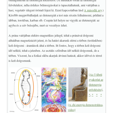
önmagunkban az életenergia létezéséről. (A meditáció során az életenergia
felvételekor, néha érdekes bélmozgásokat is tapasztalhatunk, ami valójában a
hasi, vegetatív idegzet örömét fejezi ki. Ezzel kapcsolatban lásd
A második agy
.)
Később megpróbálhatjuk az életenergiát a test más részén felhalmozni, például a
lábban, torokban, karban stb. Csupán két helyre ne vigyük az életenergiát: az
agyba és a szív belsejébe, mert ez veszélyes lehet.
A prána valójában elektro-magnetikus jellegű, tehát a pránával dolgozni
alltalában magnetizációt jelent, és ha hatást akarunk elérni a térben (testünkben)
kell dolgozni - áramlások által a térben. Itt fontos, hogy a térben kell dolgozni
idő nélkül, tehát a jelenben. Az asztális szférában idő nélkül dolgozunk, de a
térben. Viszont, ha a fizikai síkba akarjuk átvinni hatását, akkor idővel és térrel
is kell dolgoznunk.
[Az 5 tibeti
gyakorlat az
életenergia
erősítésére]
,
*
,
*
*
*
[A chi energia demonstrálása,
video]