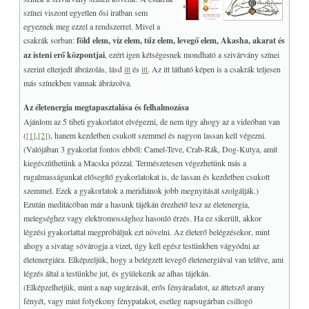
színei viszont egyetlen ősi iratban sem
egyeznek meg ezzel a rendszerrel. Mivel a
csakrák sorban:
föld elem, víz elem, tűz elem, levegő elem, Akasha, akarat és
az isteni erő központjai
, ezért igen kétségesnek mondható a szivárvány színei
szerint elterjedt ábrázolás, lásd
itt
és
itt
. Az itt látható képen is a csakrák teljesen
más színekben vannak ábrázolva.
Az életenergia megtapasztalása és felhalmozása
Ajánlom az 5 tibeti gyakorlatot elvégezni, de nem úgy ahogy az a videóban van
(
[1]
,
[2]
), hanem kezdetben csukott szemmel és nagyon lassan kell végezni.
(Valójában 3 gyakorlat fontos ebből: Camel-Teve, Crab-Rák, Dog-Kutya, amit
kiegészíithetünk a Macska pózzal. Természetesen végezhetünk más a
rugalmasságunkat elősegítő gyakorlatokat is, de lassan és kezdetben csukott
szemmel. Ezek a gyakorlatok a meridiánok jobb megnyitását szolgálják.)
Ezután meditácóban már a hasunk tájékán érezhető lesz az életenergia,
melegséghez vagy elektromossághoz hasonló érzés. Ha ez sikerült, akkor
légzési gyakorlattal megpróbáljuk ezt növelni. Az életerő belégzésekor, mint
ahogy a sivatag sóvárogja a vizet, úgy kell egész testünkben vágyódni az
életenergiára. Elképzeljük, hogy a belégzett levegő életenergiával van telítve, ami
légzés által a testünkbe jut, és gyülekezik az alhas tájékán.
(Elképzelhetjük, mint a nap sugárzását, erős fényáradatot, az áttetsző arany
fényét, vagy mint folyékony fénypatakot, esetleg napsugárban csillogó