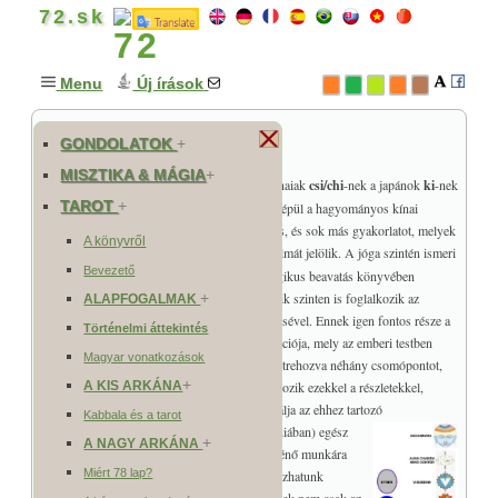
72.sk
Menu
Új írások
Életenergia, prána légzés
GONDOLATOK
+
MISZTIKA & MÁGIA
+
Az életenergiát a szanszkrit
prána
-nak és a kínaiak
csi/chi
-nek a japánok
ki
-nek
TAROT
+
nevezik. Az életenergiával való gazdálkodásra épül a hagyományos kínai
gyógyászat egésze, beleértve az akupuntúrárt is, és sok más gyakorlatot, melyek
A könyvről
a
csikung
(az életenergiával való munka) fogalmát jelölik. A jóga szintén ismeri
Bevezető
az életenergia használatát. Franz Bardon a Mágikus beavatás könyvében
mindjárt az első szinten és bővebben a harmadik szinten is foglalkozik az
+
ALAPFOGALMAK
életenergiával, annak áramoltatásával és növelésével. Ennek igen fontos része a
Történelmi áttekintés
tudatos légzés, és az életenergia tudatos cirkulációja, mely az emberi testben
Magyar vonatkozások
idegszálakhoz hasonló kanálisokban áramlik létrehozva néhány csomópontot,
+
illetve edényt. Franz Bardon nem sokat foglalkozik ezekkel a részletekkel,
A KIS ARKÁNA
hiszen feltételezi, hogy mindenki maga megtalálja az ehhez tartozó
Kabbala és a tarot
információkat.
Ázsiában (főleg Kínában és Indiában) egész
+
A NAGY ARKÁNA
tanításrendszerek vannak az életenergiával történő munkára
Miért 78 lap?
felépítve. A legnagyobb részletességgel találkozhatunk