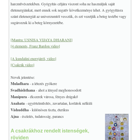
harcművészetekben. Gyógyítás céljára viszont soha ne használjuk saját
életenergiánkat, mert ennek sok negatív következménye lehet. A gyógyításra
szánt életenergiát az univerzumtól vesszük, és ezt vezetjük a beteg testébe vagy
sugározzuk ki a beteg környezetébe.
[Mantra: USNISA VIJAYA DHARANI]
[4 elements, Franz Bardon video]
[A kundalini energiáról, video]
[Csakrák video]
Nevek jelentése:
Muladhara
- a létezés gyökere
Svadhishthana
- ahol a lényed meghonosodott
Manipura
- ékszerek városa, fényes drágakő
Anahata
- egyértelműsítés, zavartalan, korlátok nélküli
Vishuddha
- különösen tiszta, éterikus
Ajna
- észlelés, tudatosság, parancs
A csakrákhoz rendelt istenségek,
röviden