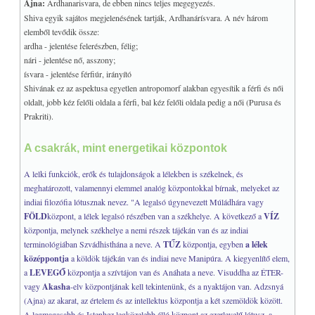
Ajna:
Ardhanarisvara, de ebben nincs teljes megegyezés.
Shiva egyik sajátos megjelenésének tartják, Ardhanárísvara. A név három
elemből tevődik össze:
ardha - jelentése felerészben, félig;
nári - jelentése nő, asszony;
ísvara - jelentése férfiúr, irányító
Shivának ez az aspektusa egyetlen antropomorf alakban egyesítik a férfi és női
oldalt, jobb kéz felőli oldala a férfi, bal kéz felőli oldala pedig a női (Purusa és
Prakriti).
A csakrák, mint energetikai központok
A lelki funkciók, erők és tulajdonságok a lélekben is székelnek, és
meghatározott, valamennyi elemmel analóg központokkal bírnak, melyeket az
indiai filozófia lótusznak nevez. "A legalsó úgynevezett Múládhára vagy
FÖLD
központ, a lélek legalsó részében van a székhelye. A következő a
VÍZ
központja, melynek székhelye a nemi részek tájékán van és az indiai
terminológiában Szvádhisthána a neve. A
TŰZ
központja, egyben
a lélek
középpontja
a köldök tájékán van és indiai neve Manipúra. A kiegyenlítő elem,
a
LEVEGŐ
központja a szívtájon van és Anáhata a neve. Visuddha az ÉTER-
vagy
Akasha
-elv központjának kell tekintenünk, és a nyaktájon van. Adzsnyá
(Ajna) az akarat, az értelem és az intellektus központja a két szemöldök között.
A legmagasabb és Istenhez legközelebb álló központ az ezerlevelű lótusz, a