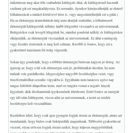
önkéntesen meg akar tőle szabadulni kilélegzés által, de kilélegzésnél használt
szellemi gát ezt megakadályozza. Ez normális, ilyenkor kiterjeszthetjük az életerő
felhalmozását a minket körülvevő térre is, vagy megszüntethetjük ezt a gátat.)
Ha az életenergia áramoltatását még nem akarjuk realizálni, a felhalmozott
életenergiát kilélegezzük néhány újabb lélegzettel visszaadva az univerzumnak.
Belégzéskor csak levegőt lélegzünk be, minden gondolat nélkül, és kilélegzéskor
elképzeljük, az életenergiát visszaadjuk az univerzumnak. Ez által a melegség
vagy feszítés érzésének is meg kell szűnnie. Később is fontos, hogy ezt a
gyakorlatot maximum fél óráig végezzük.
Sokan úgy gondolják, hogy a többlet életenergia biztosan nagyon jó dolog. Az
igazság az, hogy a túl sok életenergia sem jó, problémákat okozhat, ha nem
tudunk vele gazdálkodni. Idegességhez nagyobb feszültséghez vezet, vagy
traszformálódhat sexuális vágyakba is. Egyáltalán nem tanácsos egész nap
magas feltöltött állapotban lenni, mert ez magára vonná a negatív lények
figyelmét, akik diszhamóniát igyekeznének létrehozni. Ezért fontos az energiát
egy idő után kilélegezni, vissza adni az univerzumnak, a testet az eredeti
feszültségre kell visszaállítani.
Kezdetben lehet, hogy csak igen gyengén fogjuk érezni az életenergiát, amire azt
mondanánk, hogy biztos csak beképzeltük magunknak. Többszöri gyakorlással
viszont, olyan erőssen fogjuk érezni ezeket, hogy teljesen meggyőződünk