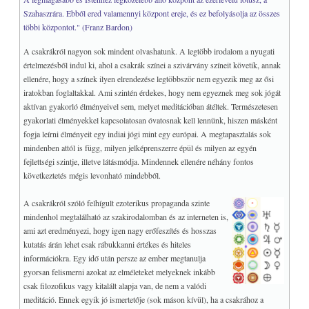
Szahaszrára. Ebből ered valamennyi központ ereje, és ez befolyásolja az összes
többi központot." (Franz Bardon)
A csakrákról nagyon sok mindent olvashatunk. A legtöbb irodalom a nyugati
értelmezésből indul ki, ahol a csakrák színei a szivárvány színeit követik, annak
ellenére, hogy a színek ilyen elrendezése legtöbbször nem egyezik meg az ősi
iratokban foglaltakkal. Ami szintén érdekes, hogy nem egyeznek meg sok jógát
aktívan gyakorló élményeivel sem, melyet meditációban átéltek. Természetesen
gyakorlati élményekkel kapcsolatosan óvatosnak kell lennünk, hiszen másként
fogja leírni élményeit egy indiai jógi mint egy európai. A megtapasztalás sok
mindenben attól is függ, milyen jelképrenszerre épül és milyen az egyén
fejlettségi szintje, illetve látásmódja. Mindennek ellenére néhány fontos
következtetés mégis levonható mindebből.
A csakrákról szóló felhígult ezoterikus propaganda szinte
mindenhol megtalálható az szakirodalomban és az interneten is,
ami azt eredményezi, hogy igen nagy erőfeszítés és hosszas
kutatás árán lehet csak rábukkanni értékes és hiteles
információkra. Egy idő után persze az ember megtanulja
gyorsan felismerni azokat az elméleteket melyeknek inkább
csak filozofikus vagy kitalált alapja van, de nem a valódi
meditáció. Ennek egyik jó ismertetője (sok máson kívül), ha a csakrához a