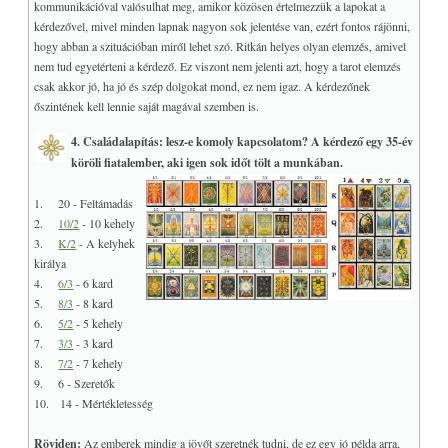
kommunikációval valósulhat meg, amikor közösen értelmezzük a lapokat a
kérdezővel, mivel minden lapnak nagyon sok jelentése van, ezért fontos rájönni,
hogy abban a szituációban miről lehet szó. Ritkán helyes olyan elemzés, amivel
nem tud egyetérteni a kérdező. Ez viszont nem jelenti azt, hogy a tarot elemzés
csak akkor jó, ha jó és szép dolgokat mond, ez nem igaz. A kérdezőnek
őszintének kell lennie saját magával szemben is.
4. Családalapítás: lesz-e komoly kapcsolatom? A kérdező egy 35-év
köröli fiatalember, aki igen sok időt tölt a munkában.
1. 20 - Feltámadás
2.
10/2
- 10 kehely
3.
K/2
- A kelyhek
királya
4.
6/3
- 6 kard
5.
8/3
- 8 kard
6.
5/2
- 5 kehely
7.
3/3
- 3 kard
8.
7/2
- 7 kehely
9. 6 - Szeretők
10. 14 - Mértékletesség
Röviden:
Az emberek mindig a jövőt szeretnék tudni, de ez egy jó példa arra,