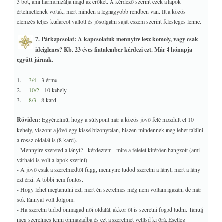
3 bot, ami harmonizálja majd az erőket. A kérdező szerint ezek a lapok
értelmetlenek voltak, mert minden a legnagyobb rendben van. Itt a közös
elemzés teljes kudarcot vallott és jósolgatni saját eszem szerint felesleges lenne.
7. Párkapcsolat: A kapcsolatuk mennyire lesz komoly, vagy csak
ideiglenes? Kb. 23 éves fiatalember kérdezi ezt. Már 4 hónapja
együtt járnak.
1.
3/4
- 3 érme
2.
10/2
- 10 kehely
3.
8/3
- 8 kard
Röviden:
Egyértelmű, hogy a súlypont már a közös jövő felé mozdult el 10
kehely, viszont a jövő egy kissé bizonytalan, hiszen mindennek meg lehet találni
a rossz oldalát is (8 kard).
- Mennyire szereted a lányt? - kérdeztem - mire a felelet kitérően hangzott (ami
várható is volt a lapok szerint).
- A jövő csak a szerelmedtől függ, mennyire tudod szeretni a lányt, mert a lány
ezt érzi. A többi nem fontos.
- Hogy lehet megtanulni ezt, mert én szerelmes még nem voltam igazán, de már
sok lánnyal volt dolgom.
- Ha szeretni tudod önmagad női oldalát, akkor őt is szeretni fogod tudni. Tanulj
meg szerelmes lenni önmagadba és ezt a szerelmet vetítsd ki őrá. Esetleg