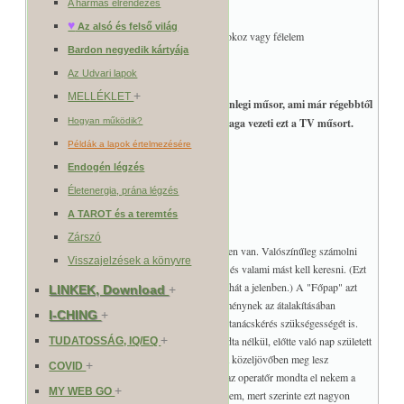
7 - hozzáállásunk
A hármas elrendezés
8 - külső segítség
♥
Az alsó és felső világ
9 - ami ellenünk van, gátol minket, gondot okoz vagy félelem
Bardon negyedik kártyája
10 - megoldás
Az Udvari lapok
+
MELLÉKLET
1. Siker: Mennyire lesz sikeres a jelenlegi műsor, ami már régebbtől
megy a tévében ? A kérdező saját maga vezeti ezt a TV műsort.
Hogyan működik?
Példák a lapok értelmezésére
1. 1 - Mágus
Endogén légzés
2. 13 - Halál
Életenergia, prána légzés
3. 5 - Főpap
A TAROT és a teremtés
Értelmezés:
Zárszó
Sajnos komoly változás várható, illetve már jelen van. Valószínűleg számolni
Visszajelzések a könyvre
kell azzal, hogy megszűnik ennek a lehetősége és valami mást kell keresni. (Ezt
a "Halál" kártya jelzi, ami a súlytpotban van, tehát a jelenben.) A "Főpap" azt
LINKEK, Download
+
mutatja, hogy a megoldás ennek a negatív eseménynek az átalakításában
I-CHING
+
(átváltoztatásában) lesz keresendő. Jelentheti a tanácskérés szükségességét is.
+
Érdekességként elmondom, hogy a kérdező tudta nélkül, előtte való nap született
TUDATOSSÁG, IQ/EQ
meg az igazgatósági döntés, hogy ez a műsor a közeljövőben meg lesz
+
COVID
szüntetve, amit csak később tudtam meg. (Ezt az operatőr mondta el nekem a
+
MY WEB GO
jóslás után négyszemközt, amikor gratulált nekem, mert szerinte ezt nagyon