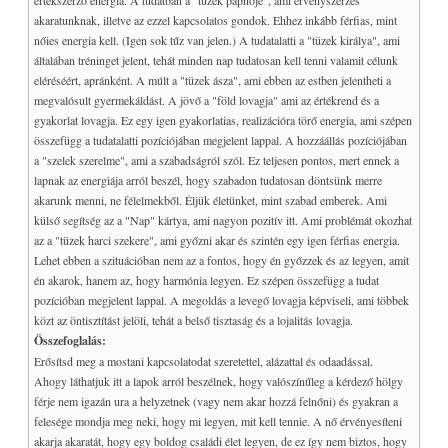
értékszerző energia. A tudatban a "tüzek papnője", ami érvényszerzés
akaratunknak, illetve az ezzel kapcsolatos gondok. Ehhez inkább férfias, mint
nőies energia kell. (Igen sok tűz van jelen.) A tudatalatti a "tüzek királya", ami
általában tréninget jelent, tehát minden nap tudatosan kell tenni valamit célunk
eléréséért, apránként. A múlt a "tüzek ásza", ami ebben az estben jelentheti a
megvalósult gyermekáldást. A jövő a "föld lovagja" ami az értékrend és a
gyakorlat lovagja. Ez egy igen gyakorlatias, realizációra törő energia, ami szépen
összefügg a tudatalatti pozíciójában megjelent lappal. A hozzáállás pozíciójában
a "szelek szerelme", ami a szabadságról szól. Ez teljesen pontos, mert ennek a
lapnak az energiája arról beszél, hogy szabadon tudatosan döntsünk merre
akarunk menni, ne félelmekből. Éljük életünket, mint szabad emberek. Ami
külső segítség az a "Nap" kártya, ami nagyon pozitív itt. Ami problémát okozhat
az a "tüzek harci szekere", ami győzni akar és szintén egy igen férfias energia.
Lehet ebben a szituációban nem az a fontos, hogy én győzzek és az legyen, amit
én akarok, hanem az, hogy harmónia legyen. Ez szépen összefügg a tudat
pozícióban megjelent lappal. A megoldás a levegő lovagja képviseli, ami többek
közt az öntisztítást jelöli, tehát a belső tisztaság és a lojalitás lovagja.
Összefoglalás:
Erősítsd meg a mostani kapcsolatodat szeretettel, alázattal és odaadással.
Ahogy láthatjuk itt a lapok arról beszélnek, hogy valószínűleg a kérdező hölgy
férje nem igazán ura a helyzetnek (vagy nem akar hozzá felnőni) és gyakran a
felesége mondja meg neki, hogy mi legyen, mit kell tennie. A nő érvényesíteni
akarja akaratát, hogy egy boldog családi élet legyen, de ez így nem biztos, hogy