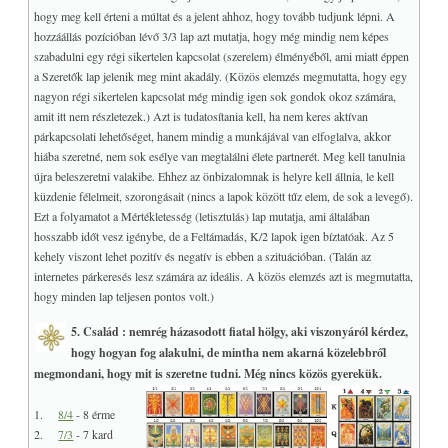
hogy meg kell érteni a múltat és a jelent ahhoz, hogy tovább tudjunk lépni. A
hozzáállás pozícióban lévő 3/3 lap azt mutatja, hogy még mindig nem képes
szabadulni egy régi sikertelen kapcsolat (szerelem) élményéből, ami miatt éppen
a Szeretők lap jelenik meg mint akadály. (Közös elemzés megmutatta, hogy egy
nagyon régi sikertelen kapcsolat még mindig igen sok gondok okoz számára,
amit itt nem részletezek.) Azt is tudatosítania kell, ha nem keres aktívan
párkapcsolati lehetőséget, hanem mindig a munkájával van elfoglalva, akkor
hiába szeretné, nem sok esélye van megtalálni élete partnerét. Meg kell tanulnia
újra beleszeretni valakibe. Ehhez az önbizalomnak is helyre kell állnia, le kell
küzdenie félelmeit, szorongásait (nincs a lapok között tűz elem, de sok a levegő).
Ezt a folyamatot a Mértékletesség (letisztulás) lap mutatja, ami általában
hosszabb időt vesz igénybe, de a Feltámadás, K/2 lapok igen bíztatóak. Az 5
kehely viszont lehet pozitív és negatív is ebben a szituációban. (Talán az
internetes párkeresés lesz számára az ideális. A közös elemzés azt is megmutatta,
hogy minden lap teljesen pontos volt.)
5. Család : nemrég házasodott fiatal hölgy, aki viszonyáról kérdez,
hogy hogyan fog alakulni, de mintha nem akarná közelebbről
megmondani, hogy mit is szeretne tudni. Még nincs közös gyerekük.
1.
8/4
- 8 érme
2.
7/3
- 7 kard