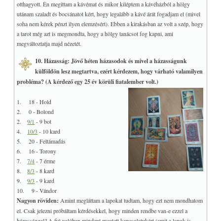
otthagyott. Én megittam a kávémat és mikor kiléptem a kávéházból a hölgy
utánam szaladt és bocsánatot kért, hogy legalább a kávé árát fogadjam el (mivel
soha nem kérek pénzt ilyen elemzésért). Ebben a kirakásban az volt a szép, hogy
a tarot még azt is megmondta, hogy a hölgy tanácsot fog kapni, ami
megváltoztatja majd nézetét.
10. Házasság: Jövő héten házasodok és mivel a házasságunk
külföldön lesz megtartva, ezért kérdezem, hogy várható valamilyen
probléma? (A kérdező egy 25 év körüli fiatalember volt.)
1. 18 - Hold
2. 0 - Bolond
2.
9/1
- 9 bot
4.
10/3
- 10 kard
5. 20 - Feltámadás
6. 16 - Torony
7.
7/4
- 7 érme
8.
8/3
- 8 kard
9.
9/3
- 9 kard
10. 9 - Vándor
Nagyon röviden:
Amint megláttam a lapokat tudtam, hogy ezt nem mondhatom
el. Csak jelezni próbáltam kérdésekkel, hogy minden rendbe van-e ezzel a
házassággal? A fiú valóban mindent megtett kapcsolatukért (amit a lapok is