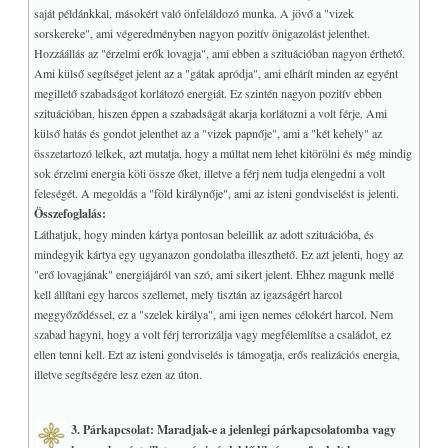
saját példánkkal, másokért való önfeláldozó munka. A jövő a "vizek
sorskereke", ami végeredményben nagyon pozitív önigazolást jelenthet.
Hozzáállás az "érzelmi erők lovagja", ami ebben a szituációban nagyon érthető.
Ami külső segítséget jelent az a "gátak apródja", ami elhárít minden az egyént
megillető szabadságot korlátozó energiát. Ez szintén nagyon pozitív ebben
szituációban, hiszen éppen a szabadságát akarja korlátozni a volt férje. Ami
külső hatás és gondot jelenthet az a "vizek papnője", ami a "két kehely" az
összetartozó lelkek, azt mutatja, hogy a múltat nem lehet kitörölni és még mindig
sok érzelmi energia köti össze őket, illetve a férj nem tudja elengedni a volt
feleségét. A megoldás a "föld királynője", ami az isteni gondviselést is jelenti.
Összefoglalás:
Láthatjuk, hogy minden kártya pontosan beleillik az adott szituációba, és
mindegyik kártya egy ugyanazon gondolatba illeszthető. Ez azt jelenti, hogy az
"erő lovagjának" energiájáról van szó, ami sikert jelent. Ehhez magunk mellé
kell állítani egy harcos szellemet, mely tisztán az igazságért harcol
meggyőződéssel, ez a "szelek királya", ami igen nemes célokért harcol. Nem
szabad hagyni, hogy a volt férj terrorizálja vagy megfélemlítse a családot, ez
ellen tenni kell. Ezt az isteni gondviselés is támogatja, erős realizációs energia,
illetve segítségére lesz ezen az úton.
3. Párkapcsolat: Maradjak-e a jelenlegi párkapcsolatomba vagy