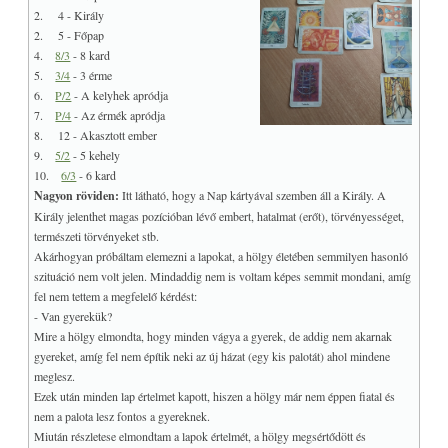
2. 4 - Király
2. 5 - Főpap
4.
8/3
- 8 kard
5.
3/4
- 3 érme
6.
P/2
- A kelyhek apródja
7.
P/4
- Az érmék apródja
8. 12 - Akasztott ember
9.
5/2
- 5 kehely
10.
6/3
- 6 kard
Nagyon röviden:
Itt látható, hogy a Nap kártyával szemben áll a Király. A
Király jelenthet magas pozícióban lévő embert, hatalmat (erőt), törvényességet,
természeti törvényeket stb.
Akárhogyan próbáltam elemezni a lapokat, a hölgy életében semmilyen hasonló
szituáció nem volt jelen. Mindaddig nem is voltam képes semmit mondani, amíg
fel nem tettem a megfelelő kérdést:
- Van gyerekük?
Mire a hölgy elmondta, hogy minden vágya a gyerek, de addig nem akarnak
gyereket, amíg fel nem építik neki az új házat (egy kis palotát) ahol mindene
meglesz.
Ezek után minden lap értelmet kapott, hiszen a hölgy már nem éppen fiatal és
nem a palota lesz fontos a gyereknek.
Miután részletese elmondtam a lapok értelmét, a hölgy megsértődött és