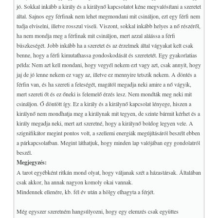
jó. Sokkal inkább a király és a királynő kapcsolatot kéne megvalósítani a szeretet
által. Sajnos egy férfinak nem lehet megmondani mit csináljon, ezt egy férfi nem
tudja elviselni, illetve rosszul viseli. Viszont, sokkal inkább helyes a nő részéről,
ha nem mondja meg a férfinak mit csináljon, mert azzal aláássa a férfi
büszkeségét. Jobb inkább ha a szeretet és az érzelmek által vágyakat kelt csak
benne, hogy a férfi kimutathassa gondoskodását és szeretetét. Egy gyakorlatias
példa: Nem azt kell mondani, hogy vegyél nekem ezt vagy azt, csak annyit, hogy
jaj de jó lenne nekem ez vagy az, illetve ez mennyire tetszik nekem. A döntés a
férfin van, és ha szereti a feleségét, magától megadja neki amire a nő vágyik,
mert szereti őt és ez őneki is felemelő érzés lesz. Nem mondták meg neki mit
csináljon. Ő döntött így. Ez a király és a királynő kapcsolat lényege, hiszen a
királynő nem mondhatja meg a királynak mit tegyen, de szinte bármit kérhet és a
király megadja neki, mert azt szeretné, hogy a királynő boldog legyen vele. A
szignifikátor megint pontos volt, a szellemi energiák megújításáról beszélt ebben
a párkapcsolatban. Megint láthatjuk, hogy minden lap valójában egy gondolatról
beszél.
Megjegyzés:
A tarot egyébként ritkán mond olyat, hogy váljanak szét a házastársak. Általában
csak akkor, ha annak nagyon komoly okai vannak.
Mindennek ellenére, kb. fél év után a hölgy elhagyta a férjét.
Még egyszer szeretném hangsúlyozni, hogy egy elemzés csak együttes