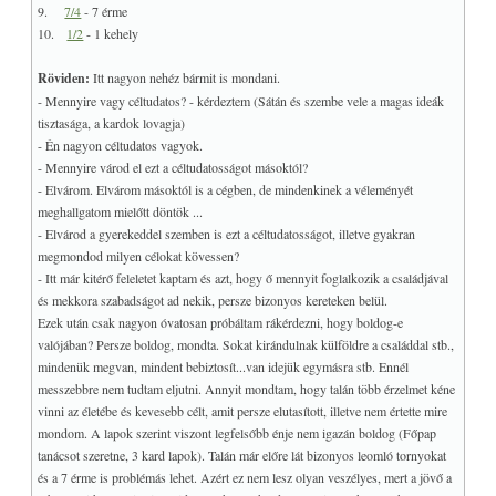
9.
7/4
- 7 érme
10.
1/2
- 1 kehely
Röviden:
Itt nagyon nehéz bármit is mondani.
- Mennyire vagy céltudatos? - kérdeztem (Sátán és szembe vele a magas ideák
tisztasága, a kardok lovagja)
- Én nagyon céltudatos vagyok.
- Mennyire várod el ezt a céltudatosságot másoktól?
- Elvárom. Elvárom másoktól is a cégben, de mindenkinek a véleményét
meghallgatom mielőtt döntök ...
- Elvárod a gyerekeddel szemben is ezt a céltudatosságot, illetve gyakran
megmondod milyen célokat kövessen?
- Itt már kitérő feleletet kaptam és azt, hogy ő mennyit foglalkozik a családjával
és mekkora szabadságot ad nekik, persze bizonyos kereteken belül.
Ezek után csak nagyon óvatosan próbáltam rákérdezni, hogy boldog-e
valójában? Persze boldog, mondta. Sokat kirándulnak külföldre a családdal stb.,
mindenük megvan, mindent bebiztosít...van idejük egymásra stb. Ennél
messzebbre nem tudtam eljutni. Annyit mondtam, hogy talán több érzelmet kéne
vinni az életébe és kevesebb célt, amit persze elutasított, illetve nem értette mire
mondom. A lapok szerint viszont legfelsőbb énje nem igazán boldog (Főpap
tanácsot szeretne, 3 kard lapok). Talán már előre lát bizonyos leomló tornyokat
és a 7 érme is problémás lehet. Azért ez nem lesz olyan veszélyes, mert a jövő a