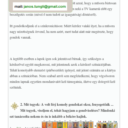
eltaláltam.) A kérdező viszont később megvádolt azzal, hogy a műsora biztosan
azért lett megszüntetve, mert én ezt megjósoltam neki a TV kamerái előtt egy
beszélgetés során (mivel ő nem tudott az igazgatósági döntésről).
Itt gondolkodjunk el a szinkronicitáson: Miért kérdez valaki ilyet, ha a műsora
nagy nézettségnek örvend, ha nem azért, mert tudat alatt már megérezte, hogy
gondok vannak.
A legtöbb esetben a lapok igen sok jelentéssel bírnak, így szükséges a
kérdezővel együtt megkeresni, mit jelentenek azok a kérdező szituációjában.
Tehát komolyabb elemzést (párbeszédet) igényel, mit jelent számára az a kártya
abban a szituációban. Nem szabad arról sem megfeledkezni, hogy végsősoron
minden lapnak egyetlen mondanivalót kell támogatnia, illetve egy dologról kell
szólniuk.
2. Mit tegyek: A volt férj komoly gondokat okoz, fenyegetőzik ...
Mit tegyek, viseljem el, tehát hagyjam a gondviselésre? Mindenki
ezt tanácsolta nekem és én is inkább a békére hajlok.