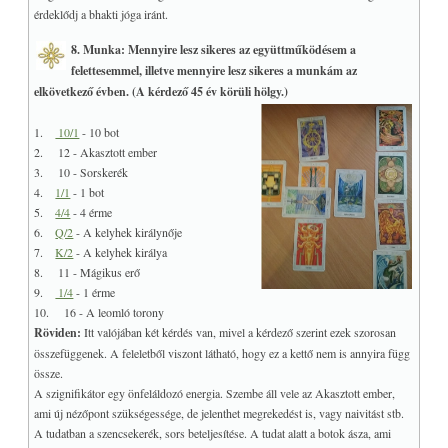
érdeklődj a bhakti jóga iránt.
8. Munka: Mennyire lesz sikeres az együttműködésem a
felettesemmel, illetve mennyire lesz sikeres a munkám az
elkövetkező évben. (A kérdező 45 év körüli hölgy.)
1.
10/1
- 10 bot
2. 12 - Akasztott ember
3. 10 - Sorskerék
4.
1/1
- 1 bot
5.
4/4
- 4 érme
6.
Q/2
- A kelyhek királynője
7.
K/2
- A kelyhek királya
8. 11 - Mágikus erő
9.
1/4
- 1 érme
10. 16 - A leomló torony
Röviden:
Itt valójában két kérdés van, mivel a kérdező szerint ezek szorosan
összefüggenek. A feleletből viszont látható, hogy ez a kettő nem is annyira függ
össze.
A szignifikátor egy önfeláldozó energia. Szembe áll vele az Akasztott ember,
ami új nézőpont szükségessége, de jelenthet megrekedést is, vagy naivitást stb.
A tudatban a szencsekerék, sors beteljesítése. A tudat alatt a botok ásza, ami