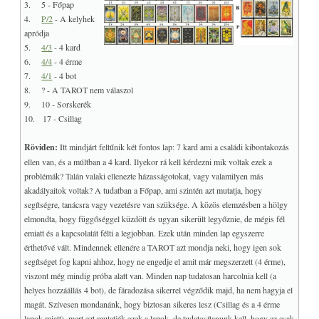
3. 5 - Főpap
4.
P/2
- A kelyhek
apródja
5.
4/3
- 4 kard
6.
4/4
- 4 érme
7.
4/1
- 4 bot
8. ? - A TAROT nem válaszol
9. 10 - Sorskerék
10. 17 - Csillag
Röviden:
Itt mindjárt feltűnik két fontos lap: 7 kard ami a családi kibontakozás
ellen van, és a múltban a 4 kard. Ilyekor rá kell kérdezni mik voltak ezek a
problémák? Talán valaki ellenezte házasságotokat, vagy valamilyen más
akadályaitok voltak? A tudatban a Főpap, ami szintén azt mutatja, hogy
segítségre, tanácsra vagy vezetésre van szüksége. A közös elemzésben a hölgy
elmondta, hogy függőséggel küzdött és ugyan sikerült legyőznie, de mégis fél
emiatt és a kapcsolatát félti a legjobban. Ezek után minden lap egyszerre
érthetővé vált. Mindennek ellenére a TAROT azt mondja neki, hogy igen sok
segítséget fog kapni ahhoz, hogy ne engedje el amit már megszerzett (4 érme),
viszont még mindig próba alatt van. Minden nap tudatosan harcolnia kell (a
helyes hozzáállás 4 bot), de fáradozása sikerrel végződik majd, ha nem hagyja el
magát. Szívesen mondanánk, hogy biztosan sikeres lesz (Csillag és a 4 érme
lapok miatt), mert ezt mutatják ezek a lapok, de tudatosítanunk kell, hogy ez csak