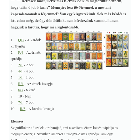
keressek mást, illetve más is érdeklődik és megfordult bennem,
hogy talán ő jobb lenne? Mennyire lesz jövője ennek a mostani
kapcsolatomnak a férjemmel? Van egy kisgyerekünk. Sok más kérdés is
lett volna még, de úgy döntöttünk, nem kérdezzünk semmit, hanem
hagyjuk a tarotra, hogy mi a legfontosabb.
1.
Q/3
- A kardok
királynője
2.
P/4
- Az érmék
apródja
3.
2/1
- 2 bot
4.
4/1
- 4 bot
5.
1/1
- 1 bot
6.
R/4
- Az érmék lovagja
7.
6/3
- 6 kard
8. 19 - Nap
9.
7/1
- 7 bot
10.
R/3
- A kardok lovagja
Elemzés:
Szignifikátor a "szelek királynője", ami a szellemi életre keltést táplálja és
megújító energia. Szemben áll ezzel a "megvalósítás apródja" ami egy