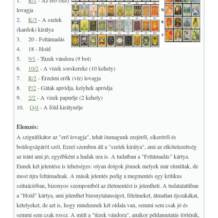
1.
R/1
- Az erő (tűz)
lovagja
2.
K/3
- A szelek
(kardok) királya
3. 20 - Feltámadás
4. 18 - Hold
5.
9/1
- Tüzek vándora (9 bot)
6.
10/2
- A vizek sorskereke (10 kehely)
7.
R/2
- Érzelmi erők (víz) lovagja
8.
P/2
- Gátak apródja, kelyhek apródja
9.
2/2
- A vizek papnője (2 kehely)
10.
Q/4
- A föld királynője
Elemzés:
A szignifikátor az "erő lovagja", tehát önmagunk erejéről, sikeréről és
boldogságáról szól. Ezzel szemben áll a "szelek királya", ami az elkötelezettség
az iránt ami jó, egyébként a hadak ura is. A tudatban a "Feltámadás" kártya.
Ennek két jelentése is lehetséges: olyan dolgok jönnek melyek már elmúltak, de
most újra feltámadnak. A másik jelentés pedig a megmentés egy kritikus
szituációban, bizonyos szempontból az életmentést is jelentheti. A tudatalattiban
a "Hold" kártya, ami jelenthet bizonytalanságot, félelmeket, álmatlan éjszakákat,
kételyeket, de azt is, hogy mindennek két oldala van, semmi sem csak jó és
semmi sem csak rossz. A múlt a "tüzek vándora", amikor példamutatás történik,