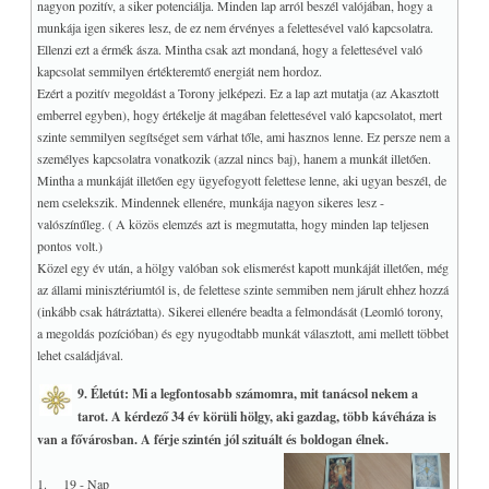
nagyon pozitív, a siker potenciálja. Minden lap arról beszél valójában, hogy a
munkája igen sikeres lesz, de ez nem érvényes a felettesével való kapcsolatra.
Ellenzi ezt a érmék ásza. Mintha csak azt mondaná, hogy a felettesével való
kapcsolat semmilyen értékteremtő energiát nem hordoz.
Ezért a pozitív megoldást a Torony jelképezi. Ez a lap azt mutatja (az Akasztott
emberrel egyben), hogy értékelje át magában felettesével való kapcsolatot, mert
szinte semmilyen segítséget sem várhat tőle, ami hasznos lenne. Ez persze nem a
személyes kapcsolatra vonatkozik (azzal nincs baj), hanem a munkát illetően.
Mintha a munkáját illetően egy ügyefogyott felettese lenne, aki ugyan beszél, de
nem cselekszik. Mindennek ellenére, munkája nagyon sikeres lesz -
valószínűleg. ( A közös elemzés azt is megmutatta, hogy minden lap teljesen
pontos volt.)
Közel egy év után, a hölgy valóban sok elismerést kapott munkáját illetően, még
az állami minisztériumtól is, de felettese szinte semmiben nem járult ehhez hozzá
(inkább csak hátráztatta). Sikerei ellenére beadta a felmondását (Leomló torony,
a megoldás pozícióban) és egy nyugodtabb munkát választott, ami mellett többet
lehet családjával.
9. Életút: Mi a legfontosabb számomra, mit tanácsol nekem a
tarot. A kérdező 34 év körüli hölgy, aki gazdag, több kávéháza is
van a fővárosban. A férje szintén jól szituált és boldogan élnek.
1. 19 - Nap