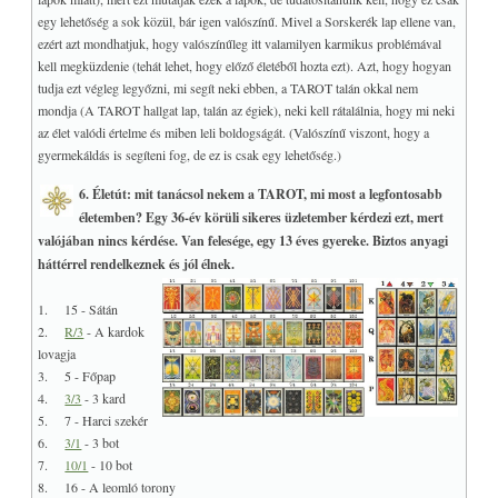
egy lehetőség a sok közül, bár igen valószínű. Mivel a Sorskerék lap ellene van,
ezért azt mondhatjuk, hogy valószínűleg itt valamilyen karmikus problémával
kell megküzdenie (tehát lehet, hogy előző életéből hozta ezt). Azt, hogy hogyan
tudja ezt végleg legyőzni, mi segít neki ebben, a TAROT talán okkal nem
mondja (A TAROT hallgat lap, talán az égiek), neki kell rátalálnia, hogy mi neki
az élet valódi értelme és miben leli boldogságát. (Valószínű viszont, hogy a
gyermekáldás is segíteni fog, de ez is csak egy lehetőség.)
6. Életút: mit tanácsol nekem a TAROT, mi most a legfontosabb
életemben? Egy 36-év körüli sikeres üzletember kérdezi ezt, mert
valójában nincs kérdése. Van felesége, egy 13 éves gyereke. Biztos anyagi
háttérrel rendelkeznek és jól élnek.
1. 15 - Sátán
2.
R/3
- A kardok
lovagja
3. 5 - Főpap
4.
3/3
- 3 kard
5. 7 - Harci szekér
6.
3/1
- 3 bot
7.
10/1
- 10 bot
8. 16 - A leomló torony