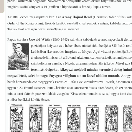
párizsi kórházban dolgozott. Nevezetesen hozzájárult vezető orvosi folyóiratokhoz, és sz
mágiáról szóló könyvet is írt (amiben a hipnózisról is beszél) Papus néven.
Az 1888 évben megalapításra került az
Arany Hajnal Rend
(Hermetic Order of the Gol
Order of the Rosicrucian). Ezek és később ezekből kivált rendek a mágia, kabbala, asztroló
Tagjaik közt sok igen neves személyiség is szerepelt.
Papus kortársa
Oswald Wirth
(1860-1943) szintén a kabbala és a tarot kapcsolatát elem
pozíciójára helyezte és a héber ábécé utolsó előtti betűjét a SIN betűt ren
Leírásában (Le tarot des imagiers du Moyen Âge) viszont pontosítja B
értelmezését, miszerint a Bolond arkánumhoz nem tartozik semmilyen so
szimbolikusan a nulla, a Nicota, a semmi potenciális jelképe.
Mivel ez a
teremtett dolgokat jelképezi, melyből minden teremtett dolog (mi
megszületett, ezért önmaga lényege a világban a nem létező oldalon maradt.
Ahogy lá
betűk hozzárendelése megegyezik Papus és Elifas Levi elrendezésével. Wirth, hasonlóan 
ugyan a 22 Triumf esetében Paul Christian által ismertetett duális elrendezést, de ezt az el
mint a tarot aktív és passzív oldalát vizsgálta. Kissé ellentmondásos az is, hogy a tarot első
a héber betűkkel kötötte össze.