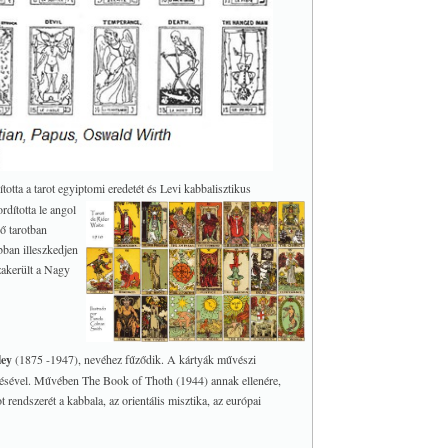
otta a tarot egyiptomi eredetét és Levi kabbalisztikus
dította le angol
ő tarotban
bban illeszkedjen
zakerült a Nagy
ley
(1875 -1947), nevéhez fűződik. A kártyák művészi
tésével. Művében The Book of Thoth (1944) annak ellenére,
t rendszerét a kabbala, az orientális misztika, az európai