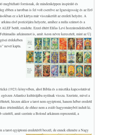
tó megbízható forrásnak, de mindenképpen inspiráló és
leg ebben a tarotban is fel volt cserélve az Igazságosság és az Erő
sokban ez a két kártya már visszakerült az eredeti helyére. A
rkána első pozíciójára helyezte, amihez a nulla számot és a
z ALEF betűt, rendelte. Ezzel éltért Elifas Levi hozzárendelésétől,
 Feltámadás arkánumot is, amit Aeon névre keresztelt, mint az Új
ggései érdekében
s” nevet kapta.
ická (1923) könyvében, ahol Biblia és a misztika kapcsolatával
 egészen Atlantisz kultúrájába nyúlnak vissza. Szerinte, mivel a
erőltetett, hiszen akkor a tarot nem egyiptomi, hanem héber eredetű
ztikus értelmükkel, de ehhez nem a zsidó hagyományból indult ki.
b szinttől, amit szerinte a Bolond arkánum reprezentál, a
 a tarot egyiptomi eredetéről beszél,
de ennek ellenére a Nagy