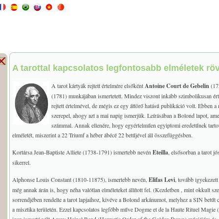
A tarottal kapcsolatos legfontosabb elméletek röv
A tarot kártyák rejtett értelmére elsőként
Antoine Court de Gebelin
(172
(1781) munkájában ismertetett. Mindez viszont inkább szimbolikusan érte
rejtett értelmével, de mégis ez egy áttörő hatású publikáció volt. Ebben
szerepel, ahogy azt a mai napig ismerjük. Leírásában a Bolond lapot, amely 
számmal. Annak ellenére, hogy egyértelműen egyiptomi eredetűnek tartot
elméletét, miszerint a 22 Triumf a héber ábécé 22 betűjével áll összefüggésben.
Kortársa Jean-Baptiste Alliete (1738-1791) ismertebb nevén
Eteilla
, elsősorban a tarot j
sikerrel.
Alphonse Louis Constant (1810-11875), ismertebb nevén,
Elifas Levi
, tovább igyekezett 
még annak árán is, hogy néha valótlan elméleteket állított fel. (Kezdetben , mint okkult sz
sorrendjében rendelte a tarot lapjaihoz, kivéve a Bolond arkánumot, melyhez a SIN betűt
a misztika területén. Ezzel kapcsolatos legfőbb műve Dogme et de la Haute Rituel Magie 