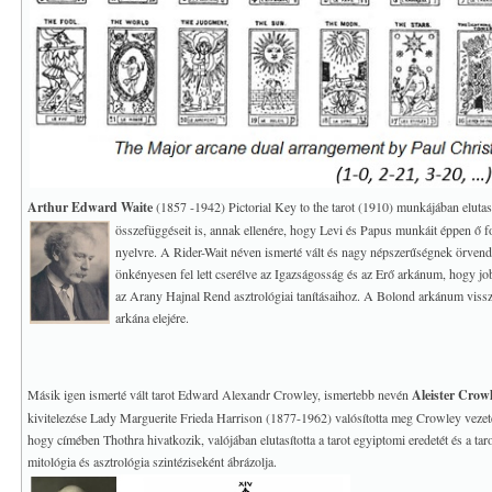
Arthur Edward Waite
(1857 -1942) Pictorial Key to the tarot (1910) munkájában elutasít
összefüggéseit is,
annak ellenére, hogy Levi és Papus munkáit éppen ő for
nyelvre. A Rider-Wait néven ismerté vált és nagy népszerűségnek örvend
önkényesen fel lett cserélve az Igazságosság és az Erő arkánum, hogy jo
az Arany Hajnal Rend asztrológiai tanításaihoz. A Bolond arkánum viss
arkána elejére.
Másik igen ismerté vált tarot Edward Alexandr Crowley, ismertebb nevén
Aleister Crow
kivitelezése Lady Marguerite Frieda Harrison (1877-1962) valósította meg Crowley veze
hogy címében Thothra hivatkozik, valójában elutasította a tarot egyiptomi eredetét és a taro
mitológia és asztrológia szintéziseként ábrázolja.