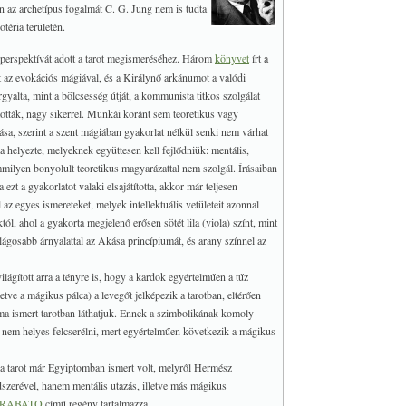
n az archetípus fogalmát C. G. Jung nem is tudta
téria területén.
perspektívát adott a tarot megismeréséhez. Három
könyvet
írt a
 az evokációs mágiával, és a Királynő arkánumot a valódi
yalta, mint a bölcsesség útját, a kommunista titkos szolgálat
tották, nagy sikerrel. Munkái koránt sem teoretikus vagy
sa, szerint a szent mágiában gyakorlat nélkül senki nem várhat
 helyezte, melyeknek együttesen kell fejlődniük: mentális,
mmilyen bonyolult teoretikus magyarázattal nem szolgál. Írásaiban
ezt a gyakorlatot valaki elsajátította, akkor már teljesen
l az egyes ismereteket, melyek intellektuális vetületeit azonnal
ól, ahol a gyakorta megjelenő erősen sötét lila (viola) színt, mint
lágosabb árnyalattal az Akása princípiumát, és arany színnel az
ilágított arra a tényre is, hogy a kardok egyértelműen a tűz
etve a mágikus pálca) a levegőt jelképezik a tarotban, eltérően
 ma ismert tarotban láthatjuk. Ennek a szimbolikának komoly
 nem helyes felcserélni, mert egyértelműen következik a mágikus
y a tarot már Egyiptomban ismert volt, melyről Hermész
dszerével, hanem mentális utazás, illetve más mágikus
RABATO
című regény tartalmazza.