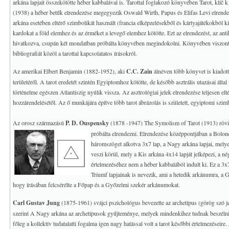
arkána lapjait összekötötte héber kabbalával is. Tarottal foglakozó könyvében Tarot, klíč k i
(1938) a héber betűk elrendezése megegyezik Oswald Wirth, Papus és Elifas Levi elrend
arkána esetében eltérő szimbolikát használt (francia elképzelésekből és kártyajátékokból ki
kardokat a föld elemhez és az érméket a levegő elemhez kötötte. Ezt az elrendezést, az anti
hivatkozva, csupán két mondatban próbálta könyvében megindokolni. Könyvében viszon
bibliografiát közöl a tarottal kapcsolatatos írásokról.
Az amerikai Elbert Benjamin (1882-1952), aki
C.C. Zain
álnéven több könyvet is kiadott 
területéről. A tarot eredetét szintén Egyiptomhoz kötötte, de később asztrális utazásai által 
történelme egészen Atlantiszig nyúlik vissza. Az asztrológiai jelek elrendezése teljesen elt
hozzárendelésétől. Az ő munkájára építve több tarot ábrázolás is született, egyiptomi szim
Az orosz származású
P. D. Ouspensky
(1878 -1947) The Symolism of Tarot (1913) rövid í
próbálta elrendezni. Elrendezése középpontjában a Bolon
háromszöget alkotva 3x7 lap, a Nagy arkána lapjai, mely
veszi körül, mely a Kis arkána 4x14 lapját jelképezi, a n
értelmezéséhez nem a héber kabbalából indult ki. Ez a 3x7 
Triumf lapjainak is nevezik, ami a hetedik arkánumra, a G
hogy írásában felcsérélte a Főpap és a Győzelmi szekér arkánumokat.
Carl Gustav Jung
(1875-1961) svájci pszichológus bevezette az archetípus (görög szó je
szerint A Nagy arkána az archetípusok gyűjteménye, melyek mindenkihez tudnak beszélni az 
főleg a kollektív tudatalatti fogalma igen nagy hatással volt a tarot későbbi értelmezéseire