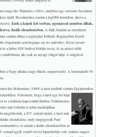
Aleister Crowley ismert mágusra is.
e rouge des Tuilereies (1863), melyben egy szerzetes beszámol
kra) épült.
Beszámolása szerint a legfőbb teremben, ahova a
helyezve.
Ezek a képek két sorban, egymással szemben álltak,
lkotva, duális elrendezésben.
A diák feladata az elrendezés
ata szintén ehhez a regényhez köthető. Regényében közölt
tte (Jugements astrologique sur les nativités). Kissé zavaró
 a héber SIN betűvel kötötte össze, és az utolsó előtti
 szimbóluma, aki csak az anyagi világot látja. A mágiával
tében a Nagy arkána (nagy titkok) megnevezést. A fennmaradó 56
en.
tarot des Bohemiens (1889) a tarot eredetét szintén Egyiptomhoz
ilizációkhoz.
Felismerte, hogy a tarot egy ősi képi
t és a kabbala kapcsolatát illetően. Feltételezése
olást már Gebelin is leírta munkájában.
ba megérkeztek, a XV. század elején, a tarot már
t duális elrendezése, mely megegyezik Paul
zárendelve, és emiatt a duális elrendezésben az
 19. század egyik vezető orvosi hipnotizőrje volt, számos rangos