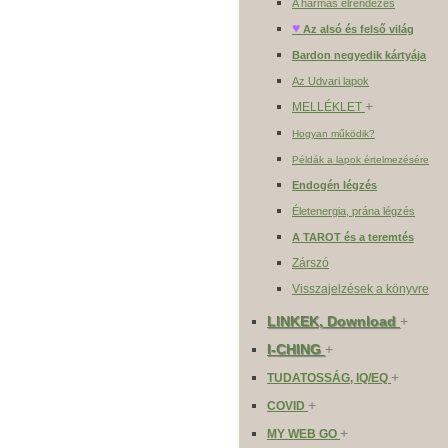
A hármas elrendezés
♥
Az alsó és felső világ
Bardon negyedik kártyája
Az Udvari lapok
+
MELLÉKLET
Hogyan működik?
Példák a lapok értelmezésére
Endogén légzés
Életenergia, prána légzés
A TAROT és a teremtés
Zárszó
Visszajelzések a könyvre
LINKEK, Download
+
I-CHING
+
+
TUDATOSSÁG, IQ/EQ
+
COVID
+
MY WEB GO