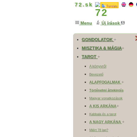
72.sk
Menu
Új írások
GONDOLATOK
+
MISZTIKA & MÁGIA
+
TAROT
+
A könyvről
Bevezető
+
ALAPFOGALMAK
Történelmi áttekintés
Magyar vonatkozások
+
A KIS ARKÁNA
Kabbala és a tarot
+
A NAGY ARKÁNA
Miért 78 lap?