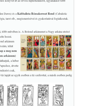
ámos könyvet írt az orvosi hipnotizálásról, ugyanakkor több
den Dawn) és a
Kabbalista Rózsakereszt Rend
(Cabalistic
gia, tarot stb., megismerésével és gyakorlatával foglalkoztak.
zi, több művében is.
A Bolond arkánumot a Nagy arkána utolsó
delte hozzá.
olond arkánum
rszám, tehát
 lap a meg nem
nden arkánum)
thatjuk, a héber
Papushoz, átvette
rendezést csak,
 tíz lapját az egyik esetben a tíz szefirottal, a másik esetben pedig