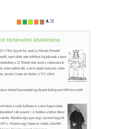
id történelmi áttekintése
5-1784) figyelt fel, amit Le Monde Primitif
ndő, mert előtte már többben foglakoztak a tarot
 a munkában a 22 Triumf már azzal a számozással
szám nélkül állt, a tarot elejére helyezte, nulla
ta, átvette Comte de Mellet (1727-1804)
óslásra történő használatát igyekezett kidolgozni több kevesebb
erősíteni a zsidó kabbala és a tarot kapcsolatát,
ellemidéző vált ismerté.) A betűket a héber ábécé
 csatolta. Munkássága igen nagy nyomot hagyott
(1851). Nézetei nagy hatással voltak a később