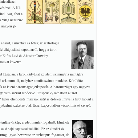
nicializaci
ezésével. A Kis
indulva), ahol a
k világ nézeteire
t nagyon jó
a tarot, a misztika és főleg az asztrológia
felvilágosítást kapott arról, hogy a tarot
ér Elifas Levi és Aleister Crowley
bolikát követve.
rásában, a tarot kártyákat az isteni szimmetria mintájára
d arkánum áll, melyhez a nulla számot rendelte.
Körülötte
ek az isteni háromságot jelképezik. A háromszöget egy négyzet
égy elem szerint rendezve. Ouspensky láthatóan a tarot
lapos elrendezés márcsak azért is érdekes, mivel a tarot lapjait a
yőzelmi szekérre utal. Ezzel kapcsolatban viszont kissé zavaró,
lentése őskép, eredeti minta) fogalmát. Elmélete
ő saját tapasztalatai által. Ez az elmélet és
. Jung ugyan bevezette az archetípus fogalmát, de