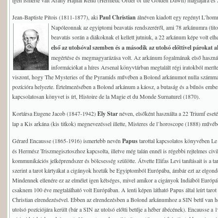
igen ismerté vált Arany Hajnal Rend (Hermetic Order of the Golden Dawn) mágiájára és 
Jean-Baptiste Pitois (1811-1877), aki
Paul Christian
álnéven kiadott egy regényt L’homm
Napóleonnak az egyiptomi beavatás rendszeréről, ami 78 arkánumra (tito
beavatás során a diákoknak el kellett jutniuk, a 22 arkánum képe volt el
első az utolsóval szemben és a második az utolsó előttivel párokat a
megértése és megmagyarázása volt. Az arkánum fogalmának első használ
információkat a híres Arsenal könyvtárban megtalált régi iratokból meríte
viszont, hogy The Mysteries of the Pyramids művében a Bolond arkánumot nulla számmal és
pozícióra helyezte. Értelmezésében a Bolond arkánum a káosz, a butaság és a bűnös ember
kapcsolatosan könyvet is írt, Histoire de la Magie et du Monde Surnaturel (1870).
Kortársa Eugene Jacob (1847-1942)
Ely Star
néven, elsőként használta a 22 Triumf ese
lap a Kis arkána (kis titkok) megnevezéssel illette, Misteres de l`horoscope (1888) művéb
Gérard Encausse (1865-1916) ismertebb nevén
Papus
tarottal kapcsolatos könyvében Le 
és Hermész Triszmegisztoszhoz kapcsolta, illetve még talán ennél is régebbi rejtelmes civ
kommunikációs jelképrendszer és bölcsesség szülötte. Átvette Elifas Levi tanításait is a taro
szerint a tarot kártyákat a cigányok hozták be Egyiptomból Európába, ámbár ezt az elgond
Mindennek ellenére ez az elmélet igen kétséges, mivel amikor a cigányok Indiából Európá
csaknem 100 éve megtalálható volt Európában. A lenti képen látható Papus által leírt taro
Christian elrendezésével. Ebben az elrendezésben a Bolond arkánumhoz a SIN betű van hoz
utolsó pozíciójára került (bár a SIN az utolsó előtti betűje a héber ábécének). Encausse a