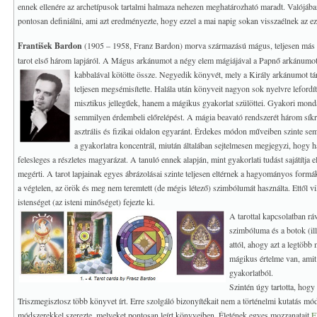
ennek ellenére az archetípusok tartalmi halmaza nehezen meghatározható maradt. Valójába
pontosan definiálni, ami azt eredményezte, hogy ezzel a mai napig sokan visszaélnek az ezo
František Bardon
(1905 – 1958, Franz Bardon) morva származású mágus, teljesen más 
tarot első három lapjáról. A Mágus arkánumot a négy elem mágiájával a Papnő arkánumot
kabbalával kötötte össze.
Negyedik könyvét, mely a Király arkánumot tárg
teljesen megsémisítette. Halála után könyveit nagyon sok nyelvre lefordí
misztikus jellegűek, hanem a mágikus gyakorlat szülöttei. Gyakori mondá
semmilyen érdembeli előrelépést. A mágia beavató rendszerét három síkra
asztrális és fizikai oldalon egyaránt. Érdekes módon műveiben szinte se
a gyakorlatra koncentrál, miután általában sejtelmesen megjegyzi, hogy ha 
felesleges a részletes magyarázat. A tanuló ennek alapján, mint gyakorlati tudást sajátítja e
megérti. A tarot lapjainak egyes ábrázolásai szinte teljesen eltérnek a hagyományos formákt
a végtelen, az örök és meg nem teremtett (de mégis létező) szimbólumát használta. Ettől vi
istenséget (az isteni minőséget) fejezte ki.
A tarottal kapcsolatban ráv
szimbóluma és a botok (ill
attól, ahogy azt a legtöbb
mágikus értelme van, amit
gyakorlatból.
Szintén úgy tartotta, hog
Triszmegisztosz több könyvet írt. Erre szolgáló bizonyítékait nem a történelmi kutatás mó
módszerekkel szerezte, melyeket pontosan leírt könyveiben. Életének egyes mozzanatait
F