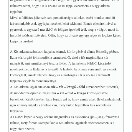
A levegő elem lapjai
láthatóvá tenni, hogy a Kis arkána 4x10 lapja levezethető a Nagy arkána
A föld elem lapjai
lapjaiból.
Mivel a felületes jellemzés sok pontatlanságra ad okot, ezért mindaz, amit itt
Kabbala és a tarot
leírtam inkább csak egyfajta mesének lehet tekinteni. Ennek ellenére, mivel a
+
A NAGY ARKÁNA
gyerekek is egyszerű mesékből és féligazságokból értik meg a világot, most itt
hasonló módszert követek. Célja, hogy az olvasó egy egységes és logikus képet
Miért 78 lap?
kapjon a tarotról.
A hármas elrendezés
♥
Az alsó és felső világ
A Kis arkána számozott lapjai az elemek körforgásával állnak összefüggésben.
Ezt a körforgást jól ismerjük a természetből, ahol a tűz megindítja a víz
Bardon negyedik kártyája
mozgását, ami termékennyé teszi a földet. A termékeny földből kisarjadó
Az Udvari lapok
növények pedig táplálják a levegőt. A legtöbb tarot meg sem említi az elemek
+
MELLÉKLET
körforgását, annak ellenére, hogy ez a körforgás a Kis arkána számozott
lapjainak egyik fő mondanivalója.
Hogyan működik?
A Kis arkána lapjai általában
tűz – víz – levegő – föld
elrendezésben ismertek,
Példák a lapok értelmezésére
de mondanivalójukban mégis
tűz – víz – föld – levegő
körfolyamatról
Endogén légzés
beszélnek. Későbbiekben látni fogjuk azt is, hogy ennek a kétféle elrendezésnek
Életenergia, prána légzés
igen komoly mágikus értelme van, mely külön fejezetben lesz részletesen
tárgyalva.
A TAROT és a teremtés
Az alábbi képen a Nagy arkána magnetikus és elektomos (jin - jang) felosztása
Zárszó
látható, mely fontos szerepet kap a Kis arkána lapjainak értelmezésében is a
Visszajelzések a könyvre
négy elem szerint.