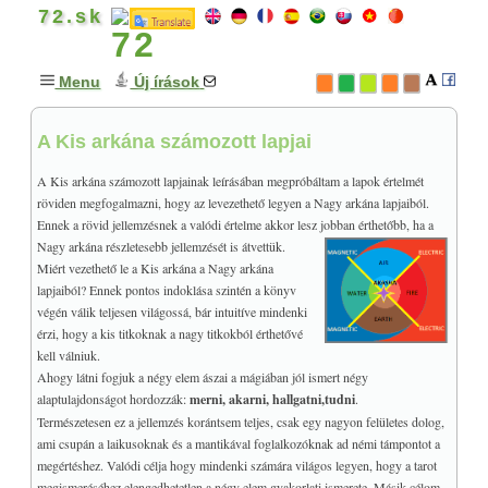
72.sk
Menu
Új írások
A Kis arkána számozott lapjai
GONDOLATOK
+
MISZTIKA & MÁGIA
+
A Kis arkána számozott lapjainak leírásában megpróbáltam a lapok értelmét
TAROT
+
röviden megfogalmazni, hogy az levezethető legyen a Nagy arkána lapjaiból.
Ennek a rövid jellemzésnek a valódi értelme akkor lesz jobban érthetőbb, ha a
A könyvről
Nagy arkána részletesebb jellemzését is átvettük.
Bevezető
Miért vezethető le a Kis arkána a Nagy arkána
lapjaiból? Ennek pontos indoklása szintén a könyv
+
ALAPFOGALMAK
végén válik teljesen világossá, bár intuitíve mindenki
Történelmi áttekintés
érzi, hogy a kis titkoknak a nagy titkokból érthetővé
Magyar vonatkozások
kell válniuk.
Ahogy látni fogjuk a négy elem ászai a mágiában jól ismert négy
+
A KIS ARKÁNA
alaptulajdonságot hordozzák:
merni, akarni, hallgatni,tudni
.
Bevezető a Kis arkánába
Természetesen ez a jellemzés korántsem teljes, csak egy nagyon felületes dolog,
A tűz elem lapjai
ami csupán a laikusoknak és a mantikával foglalkozóknak ad némi támpontot a
megértéshez. Valódi célja hogy mindenki számára világos legyen, hogy a tarot
A víz elem lapjai
megismeréséhez elengedhetetlen a négy elem gyakorlati ismerete. Másik célom