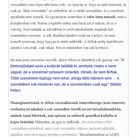
szexualitást (ami régen tabu téma volt). Az igazság az, hogy az amit ismernek, az
csak az "állati szexualitás" az emberben, de a valódi szexualitást, és a szerelmet,
egyáltalán nem ismerik. Ez ugyanolyan ismeretlen és
tabu téma maradt
, mint a
középkorban volt. Tudom a legtöbb ember nem hiszi ezt el nekem, de ez a
valóság. Nem tanítják az iskolákban és erről mindenkinek magának kell
ismereteket szereznie. A nők általában intuitíve érzik mi a helyes, de nem
ismerik pontosan, hogy hogyan és miért működik. A férfiak pedig legtöbbször
intuitíve sem érzik, csak ritkán. Persze mindenben van sok kivétel is.
Ha nem pont szószerint vesszük, akkor ebben az idézetben sok igazság van:
"A
többnejűséget azok a kultúrák találták ki, amelyek csakis a nemi
vágyat, de a szerelmet sohasem ismerték. Hímek, de nem férfiak.
Több szerelmem éppúgy nem lehet, ahogy több istenem sem. ... A
szeretetben sok mindenki van, de a szerelemben csak egy." (Müller
Péter)
Önmegismerésünk és ebben szexualitásunk ismeretlensége (nem ismerete)
eredményezi mindazt a sok szexualitás körüli zavart társadalmunkban,
aminek tanúi lehetünk, ami egészen az emberek genetikai kódjába is
képes beíródni.
Hihetetlen, de igaz és működik.
(Itt elsősorban a férfi
szexualitásra gondolok, mert a női szexualitás teljesen másként működik,
általában nem okoz annyi járulákos problémát.)
Társadalmunkban az LGBT,