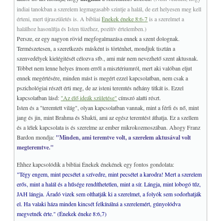
indiai tanokban a szerelem legmagasabb szintje a halál, de ezt helyesen meg kell
érteni, mert újraszületés is. A bibliai
Énekek éneke 8:6-7
is a szerelmet a
halálhoz hasonlítja és Isten tüzéhez, pozitív értelemben.)
Persze, ez egy nagyon rövid megfogalmazása ennek a szent dolognak.
Természetesen, a szeretkezés másként is történhet, mondjuk tisztán a
szenvedélyek kielégitését célozva stb., ami már nem nevezhető szent aktusnak.
Többet nem lenne helyes írnom erről a misztériumról, mert aki valóban eljut
ennek megértésére, minden mást is megért ezzel kapcsolatban, nem csak a
pszichológiai részét érti meg, de az isteni teremtés néhány titkát is. Ezzel
kapcsolatban lásd:
"Az élő ideák születése"
címszó alatti részt.
Isten és a "teremtett világ", olyan kapcsolatban vannak, mint a férfi és nő, mint
jang és jin, mint Brahma és Shakti, ami az egész teremtést áthatja. Ez a szellem
és a lélek kapcsolata is és szerelme az ember mikrokozmoszában. Ahogy Franz
Bardon mondja:
"Minden, ami teremtve volt, a szerelem aktusával volt
megteremtve."
Ehhez kapcsolódik a bibliai Énekek énekének egy fontos gondolata:
"Tégy engem, mint pecsétet a szívedre, mint pecsétet a karodra! Mert a szerelem
erős, mint a halál és a hűsége rendíthetetlen, mint a sír. Lángja, mint lobogó tűz,
JAH lángja. Áradó vizek sem olthatják ki a szerelmet, a folyók sem sodorhatják
el. Ha valaki háza minden kincsét felkínálná a szerelemért, gúnyolódva
megvetnék érte." (Énekek éneke 8:6,7)