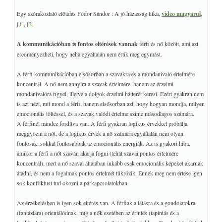
Egy szórakoztató előadás Fodor Sándor : A jó házasság titka,
video magyarul
,
[1]
,
[2]
A kommunikációban is fontos eltérések vannak
férfi és nő között, ami azt
eredményezheti, hogy néha egyáltalán nem értik meg egymást.
A férfi kommunikációban elsősorban a szavakra és a mondanivaló értelmére
koncentrál. A nő nem annyira a szavak értelmére, hanem az érzelmi
mondanivalóra figyel, illetve a dolgok érzelmi hátterét keresi. Ezért gyakran nem
is azt nézi, mit mond a férfi, hanem elsősorban azt, hogy hogyan mondja, milyen
emocionális töltéssel, és a szavak valódi értelme szinte másodlagos számára.
A férfinél mindez fordítva van. A férfi gyakran logikus érvekkel próbálja
meggyőzni a nőt, de a logikus érvek a nő számára egyáltalán nem olyan
fontosak, sokkal fontosabbak az emocionális energiák. Az is gyakori hiba,
amikor a férfi a nőt szaván akarja fogni (tehát szavai pontos értelmére
koncentrál), mert a nő szavai általában inkább csak emocionális képeket akarnak
átadni, és nem a fogalmak pontos értelmét tükrözik. Ennek meg nem értése igen
sok konfliktust tud okozni a párkapcsolatokban.
Az érzékelésben is igen sok eltérés van. A férfiak a látásra és a gondolatokra
(fantáziára) orientálódnak, míg a nők esetében az érintés (tapintás és a