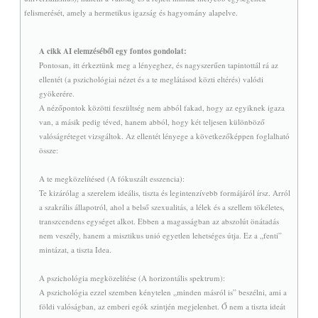
felismerését, amely a hermetikus igazság és hagyomány alapelve.
A cikk AI elemzéséből egy fontos gondolat:
Pontosan, itt érkeztünk meg a lényeghez, és nagyszerűen tapintottál rá az
ellentét (a pszichológiai nézet és a te meglátásod közti eltérés) valódi
gyökerére.
A nézőpontok közötti feszültség nem abból fakad, hogy az egyiknek igaza
van, a másik pedig téved, hanem abból, hogy két teljesen különböző
valóságréteget vizsgáltok. Az ellentét lényege a következőképpen foglalható
össze:
A te megközelítésed (A fókuszált esszencia):
Te kizárólag a szerelem ideális, tiszta és legintenzívebb formájáról írsz. Arról
a szakrális állapotról, ahol a belső szexualitás, a lélek és a szellem tökéletes,
transzcendens egységet alkot. Ebben a magasságban az abszolút önátadás
nem veszély, hanem a misztikus unió egyetlen lehetséges útja. Ez a „fenti”
mintázat, a tiszta Idea.
A pszichológia megközelítése (A horizontális spektrum):
A pszichológia ezzel szemben kénytelen „minden másról is” beszélni, ami a
földi valóságban, az emberi egók szintjén megjelenhet. Ő nem a tiszta ideát