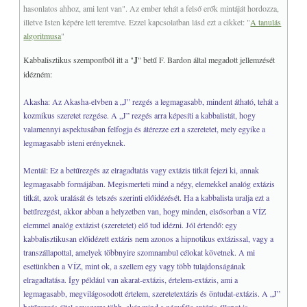
hasonlatos ahhoz, ami lent van". Az ember tehát a felső erők mintáját hordozza,
illetve Isten képére lett teremtve. Ezzel kapcsolatban lásd ezt a cikket: "
A tanulás
algoritmusa
"
Kabbalisztikus szempontból itt a "
J
" betű F. Bardon által megadott jellemzését
idézném:
Akasha: Az Akasha-elvben a „J” rezgés a legmagasabb, mindent átható, tehát a
kozmikus szeretet rezgése. A „J” rezgés arra képesíti a kabbalistát, hogy
valamennyi aspektusában felfogja és átérezze ezt a szeretetet, mely egyike a
legmagasabb isteni erényeknek.
Mentál: Ez a betűrezgés az elragadtatás vagy extázis titkát fejezi ki, annak
legmagasabb formájában. Megismerteti mind a négy, elemekkel analóg extázis
titkát, azok uralását és tetszés szerinti előidézését. Ha a kabbalista uralja ezt a
betűrezgést, akkor abban a helyzetben van, hogy minden, elsősorban a VÍZ
elemmel analóg extázist (szeretetet) elő tud idézni. Jól értendő: egy
kabbalisztikusan előidézett extázis nem azonos a hipnotikus extázissal, vagy a
transzállapottal, amelyek többnyire szomnambul célokat követnek. A mi
esetünkben a VÍZ, mint ok, a szellem egy vagy több tulajdonságának
elragadtatása. Így például van akarat-extázis, értelem-extázis, ami a
legmagasabb, megvilágosodott értelem, szeretetextázis és öntudat-extázis. A „J”