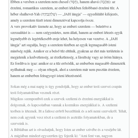
Ebben a versben a szerelem nem chesed (חֶסֶד), hanem ahavá (אַהֲבָה): az
érzelmi, romantikus szerelem, az emberi lélekben fellobbanó érzelmi tűz. A
héber shalhevet-Yah (שַׁלְהֶבֶתְיָה) — „JAH lángja” — egyedülálló kifejezés,
amely a szerelem tüzét isteni dimenzióval kapcsolja össze.
A vers provokatív üzenete az, hogy az emberi szerelem — beleértve a
szexualitást is — nem szégyenletes, nem állati, hanem az emberi létezés egyik
legmélyebb és legértékesebb ereje lehet, ha helyesen van vezetve. A „JAH
lángja” azt sugallja, hogy a szerelem tüzében az egyik legmagasabb isteni
minőség rejlik. Amikor ez a belső tűz eltűnik, gyakran az élet más területein is
megjelenik a kedvetlenség, az érzéketlenség, a fásultság vagy az öröm hiánya.
Ez fordítva is igaz: amikor ez a tűz erősödik, az emberben magasabb dimenziók
nyílhatnak meg — olyan rétegek, ahol a szerelem már nem pusztán érzelem,
hanem az emberben felragyogó isteni létezésmód.
Sokan még a mai napig is úgy gondolják, hogy az ember testi szervei csupán
testi folyamatokban vesznek részt.
Mágikus szempontból ezek a szervek szellemi és érzelmi energiákkal is
dolgoznak, és kapcsolatban vannak a kozmikus energiákkal is. A szellemi
testben is léteznek. Itt a fallosz erőről beszéltünk és a női nemi szervekről. Tehát,
nem csak agyunk vesz részt a szellemi és asztrális folyamatokban, de a
szerveink is.
A Bibliában azt is olvashatjuk, hogy Isten az ember szívébe és a veséjebe lát.
A mágiában mindezt egyszerűen így fejezik ki: "Ami fent van, nagyon