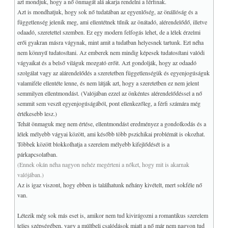
azt mondjuk, hogy a nő önmagát alá akarja rendelni a férfinak.
Azt is mondhatjuk, hogy sok nő tudatában az egyenlőség, az önállóság és a
TAROT
+
függetlenség jelenik meg, ami ellentétnek tűnik az önátadó, alérendelődő, illetve
LINKEK, Download
+
odaadó, szeretettel szemben. Ez egy modern felfogás lehet, de a lélek érzelmi
erői gyakran másra vágynak, mint amit a tudatban helyesnek tartunk. Ezt néha
I-CHING
+
nem könnyű tudatosítani. Az emberek nem mindig képesek tudatosítani valódi
+
TUDATOSSÁG, IQ/EQ
vágyaikat és a belső világuk mozgató erőit. Azt gondolják, hogy az odaadó
+
COVID
szolgálat vagy az alárendelődés a szeretetben függetlenségük és egyenjogúságuk
valamiféle ellentéte lenne, és nem látják azt, hogy a szeretetben ez nem jelent
+
MY WEB GO
semmilyen ellentmondást. (Valójában ezzel az önkéntes alérendelődéssel a nő
semmit sem veszít egyenjogúságából, pont ellenkezőleg, a férfi számára még
értékesebb lesz.)
Tehát önmaguk meg nem értése, ellentmondást eredményez a gondolkodás és a
lélek mélyebb vágyai között, ami később több pszichikai problémát is okozhat.
Többek között blokkolhatja a szerelem mélyebb kifejlődését is a
párkapcsolatban.
(Ennek okán néha nagyon nehéz megérteni a nőket, hogy mit is akarnak
valójában.)
Az is igaz viszont, hogy ebben is találhatunk néhány kivételt, mert sokféle nő
van.
Létezik még sok más eset is, amikor nem tud kivirágozni a romantikus szerelem
teljes szépségében, vagy a múltbeli csalódások miatt a nő már nem nagyon tud