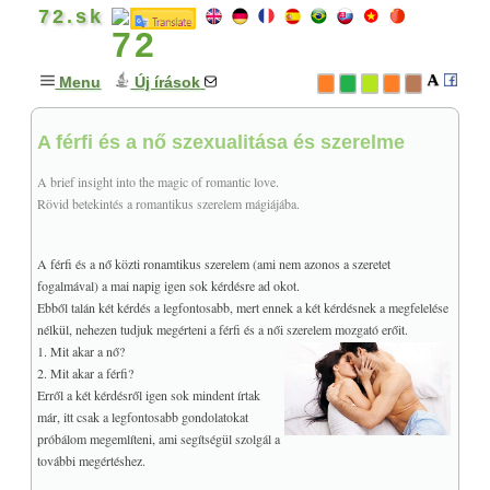
72.sk
Menu
Új írások
A férfi és a nő szexualitása és szerelme
GONDOLATOK
+
Nyílt levél - Izrael szerepe
A brief insight into the magic of romantic love.
Rövid betekintés a romantikus szerelem mágiájába.
Ne gyilkolj parancsolat
♥
A boldogság forrása
A férfi és a nő közti ronamtikus szerelem (ami nem azonos a szeretet
A keresztény értékrend
fogalmával) a mai napig igen sok kérdésre ad okot.
♥
Mi van a halál után?
Ebből talán két kérdés a legfontosabb, mert ennek a két kérdésnek a megfelelése
Szeretetünk és Isten
nélkül, nehezen tudjuk megérteni a férfi és a női szerelem mozgató erőit.
Az ima erejéről (a Miatyánk)
1. Mit akar a nő?
2. Mit akar a férfi?
♥
A bibliai teremtés
Erről a két kérdésről igen sok mindent írtak
Az angyalok szabadsága
már, itt csak a legfontosabb gondolatokat
Földönkívüli civilizációk
próbálom megemlíteni, ami segítségül szolgál a
♥
további megértéshez.
A Korán ihletettsége?
Góg és Magóg ellentéte