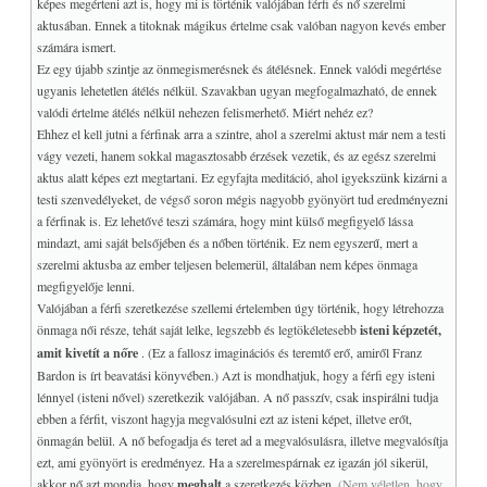
képes megérteni azt is, hogy mi is történik valójában férfi és nő szerelmi
aktusában. Ennek a titoknak mágikus értelme csak valóban nagyon kevés ember
számára ismert.
Ez egy újabb szintje az önmegismerésnek és átélésnek. Ennek valódi megértése
ugyanis lehetetlen átélés nélkül. Szavakban ugyan megfogalmazható, de ennek
valódi értelme átélés nélkül nehezen felismerhető. Miért nehéz ez?
Ehhez el kell jutni a férfinak arra a szintre, ahol a szerelmi aktust már nem a testi
vágy vezeti, hanem sokkal magasztosabb érzések vezetik, és az egész szerelmi
aktus alatt képes ezt megtartani. Ez egyfajta meditáció, ahol igyekszünk kizárni a
testi szenvedélyeket, de végső soron mégis nagyobb gyönyört tud eredményezni
a férfinak is. Ez lehetővé teszi számára, hogy mint külső megfigyelő lássa
mindazt, ami saját belsőjében és a nőben történik. Ez nem egyszerű, mert a
szerelmi aktusba az ember teljesen belemerül, általában nem képes önmaga
megfigyelője lenni.
Valójában a férfi szeretkezése szellemi értelemben úgy történik, hogy létrehozza
önmaga női része, tehát saját lelke, legszebb és legtökéletesebb
isteni képzetét,
amit kivetít a nőre
. (Ez a fallosz imaginációs és teremtő erő, amiről Franz
Bardon is írt beavatási könyvében.) Azt is mondhatjuk, hogy a férfi egy isteni
lénnyel (isteni nővel) szeretkezik valójában. A nő passzív, csak inspirálni tudja
ebben a férfit, viszont hagyja megvalósulni ezt az isteni képet, illetve erőt,
önmagán belül. A nő befogadja és teret ad a megvalósulásra, illetve megvalósítja
ezt, ami gyönyört is eredményez. Ha a szerelmespárnak ez igazán jól sikerül,
akkor nő azt mondja, hogy
meghalt
a szeretkezés közben.
(Nem véletlen, hogy