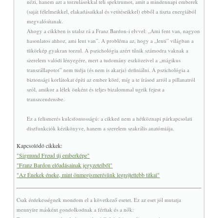
nézi, hanem azt a torzulásokkal teli spektrumot, amit a mindennapi emberek
(saját félelmeikkel, elakadásaikkal és vetítéseikkel) ebből a tiszta energiából
megvalósítanak.
Ahogy a cikkben is utalsz rá a Franz Bardon-i elvvel: „Ami fent van, nagyon
hasonlatos ahhoz, ami lent van”. A probléma az, hogy a „lenti” világban a
tükörkép gyakran torzul. A pszichológia azért tűnik számodra vaknak a
szerelem valódi lényegére, mert a tudomány eszközeivel a „mágikus
transzállapotot” nem tudja (és nem is akarja) definiálni. A pszichológia a
biztonsági korlátokat építi az ember köré, míg a te írásod arról a pillanatról
szól, amikor a lélek önként és teljes bizalommal ugrik fejest a
transzcendensbe.
Ez a felismerés kulcsfontosságú: a cikked nem a hétköznapi párkapcsolati
diszfunkciók kézikönyve, hanem a szerelem szakrális anatómiája.
Kapcsolódó cikkek:
"Sigmund Freud új emberképe"
"Franz Bardon előadásainak jegyzeteiből"
"Az Énekek éneke, mint önmegismerésünk legrejtettebb titkai"
Csak érdekességnek mondom el a következő esetet. Ez az eset jól mutatja
mennyire másként gondolkodnak a férfiak és a nők: