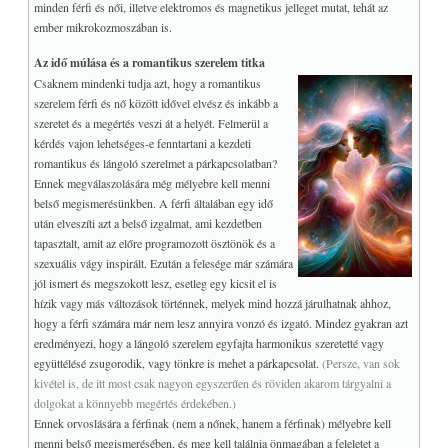
minden férfi és női, illetve elektromos és magnetikus jelleget mutat, tehát az
ember mikrokozmoszában is.
Az idő múlása és a romantikus szerelem titka
Csaknem mindenki tudja azt, hogy a romantikus
szerelem férfi és nő között idővel elvész és inkább a
szeretet és a megértés veszi át a helyét. Felmerül a
kérdés vajon lehetséges-e fenntartani a kezdeti
romantikus és lángoló szerelmet a párkapcsolatban?
Ennek megválaszolására még mélyebre kell menni
belső megismerésünkben. A férfi általában egy idő
után elveszíti azt a belső izgalmat, ami kezdetben
tapasztalt, amit az előre programozott ösztönök és a
szexuális vágy inspirált. Ezután a felesége már számára
jól ismert és megszokott lesz, esetleg egy kicsit el is
hízik vagy más változások történnek, melyek mind hozzá járulhatnak ahhoz,
hogy a férfi számára már nem lesz annyira vonzó és izgató. Mindez gyakran azt
eredményezi, hogy a lángoló szerelem egyfajta harmonikus szeretetté vagy
együttélésé zsugorodik, vagy tönkre is mehet a párkapcsolat.
(Persze, van sok
kivétel is, de itt most csak nagyon egyszerűen és röviden akarom tárgyalni a
dolgokat a könnyebb megértés érdekében.)
Ennek orvoslására a férfinak (nem a nőnek, hanem a férfinak) mélyebre kell
menni belső megismerésében, és meg kell találnia önmagában a feleletet a