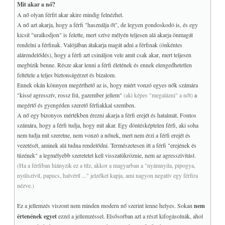
Mit akar a nő?
Az inspiráció
A nő olyan férfit akar akire mindig felnézhet.
A nő azt akarja, hogy a férfi "használja őt", de legyen gondoskodó is, és egy
♥
Gödel: Isten bizonyítása
kicsit "uralkodjon" is felette, mert szíve mélyén teljesen alá akarja önmagát
Korunk és a Biblia
rendelni a férfinak. Valójában átakarja magát adni a férfinak (önkéntes
♥
A Jelenések hét csillaga
alárendelődés), hogy a férfi azt csináljon vele amit csak akar, mert teljesen
♥
megbízik benne. Része akar lenni a férfi életének és ennek elengedhetetlen
A Jelenések teljesedése
feltétele a teljes biztonságérzet és bizalom.
Bardon jövendölései
Ennek okán könnyen megérthető az is, hogy miért vonzó egyes nők számára
A Biblia csodája
"kissé agresszív, rossz fiú, gazember jellem"
(aki képes "megalázni" a nőt)
a
♥
megértő és gyengéden szerető férfiakkal szemben.
A szexualitás
A nő egy bizonyos mértékben érezni akarja a férfi erejét és hatalmát. Fontos
♥
Az Énekek éneke titkai
számára, hogy a férfi tudja, hogy mit akar. Egy döntésképtelen férfi, aki soha
Propaganda és a bálványok
nem tudja mit szeretne, nem vonzó a nőnek, mert nem érzi a férfi erejét és
♥
A tanulás algoritmusa
vezetését, aminek alá tudna rendelődni. Természetesen itt a férfi "erejének és
tüzének" a legmélyebb szeretetet kell visszatükröznie, nem az agresszivitást.
A szombat és a hallgatás
(Ha a férfiban hiányzik ez a tűz, akkor a magyarban a "nyámnyila, pipogya,
♥
Az univerzális vallás
nyúlszívű, papucs, halvérű ..." jelzőket kapja, ami nagyon negatív egy férfira
Miért esik szét?
nézve.)
Az immanens szentség
Ez a jellemzés viszont nem minden modern nő szerint lenne helyes. Sokan
nem
A következetlenség
értenének egyet
ezzel a jellemzéssel. Elsősorban azt a részt kifogásolnák, ahol
MISZTIKA & MÁGIA
+