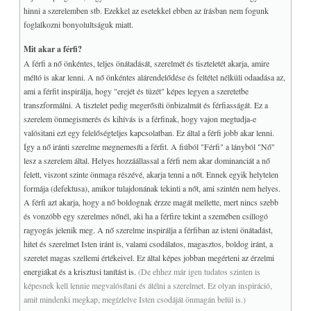
hinni a szerelemben stb. Ezekkel az esetekkel ebben az írásban nem fogunk
foglalkozni bonyolultságuk miatt.
Mit akar a férfi?
A férfi a nő önkéntes, teljes önátadását, szerelmét és tiszteletét akarja, amire
méltó is akar lenni. A nő önkéntes alárendelődése és feltétel nélküli odaadása az,
ami a férfit inspirálja, hogy "erejét és tüzét" képes legyen a szeretetbe
transzformálni. A tisztelet pedig megerősíti önbizalmát és férfiasságát. Ez a
szerelem önmegismerés és kihívás is a férfinak, hogy vajon megtudja-e
valósitani ezt egy felelőségteljes kapcsolatban. Ez által a férfi jobb akar lenni.
Így a nő iránti szerelme megnemesíti a férfit. A fiúból "Férfi" a lányból "Nő"
lesz a szerelem által. Helyes hozzáállassal a férfi nem akar dominanciát a nő
felett, viszont szinte önmaga részévé, akarja tenni a nőt. Ennek egyik helytelen
formája (defektusa), amikor tulajdonának tekinti a nőt, ami szintén nem helyes.
A férfi azt akarja, hogy a nő boldognak érzze magát mellette, mert nincs szebb
és vonzóbb egy szerelmes nőnél, aki ha a férfire tekint a szemében csillogó
ragyogás jelenik meg. A nő szerelme inspirálja a férfiban az isteni önátadást,
hitet és szerelmet Isten iránt is, valami csodálatos, magasztos, boldog iránt, a
szeretet magas szellemi értékeivel. Ez által képes jobban megérteni az érzelmi
energiákat és a krisztusi tanítást is.
(De ehhez már igen tudatos szinten is
képesnek kell lennie megvalósítani és átélni a szerelmet. Ez olyan inspiráció,
amit mindenki megkap, megízlelve Isten csodáját önmagán belül is.)