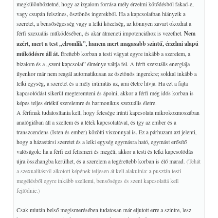
megkülönböztetné, hogy az izgalom forrása mély érzelmi kötődésből fakad-e,
vagy csupán felszínes, ösztönös ingerekből. Ha a kapcsolatban hiányzik a
szeretet, a bensőségesség vagy a lelki közelség, az könnyen zavart okozhat a
férfi szexuális működésében, és akár átmeneti impotenciához is vezethet.
Nem
azért, mert a test „elromlik”, hanem mert magasabb szintű, érzelmi alapú
működésre áll át.
Érettebb korban a testi vágyat egyre inkább a szerelem, a
bizalom és a „szent kapcsolat” élménye váltja fel. A férfi szexuális energiája
ilyenkor már nem reagál automatikusan az ösztönös ingerekre; sokkal inkább a
lelki egység, a szeretet és a mély intimitás az, ami életre hívja. Ha ezt a fajta
kapcsolódást sikerül megteremteni és ápolni, akkor a férfi még idős korban is
képes teljes értékű szerelemre és harmonikus szexuális életre.
A férfinak tudatosítania kell, hogy felesége iránti kapcsolata mikrokozmoszában
analógiában áll a szellem és a lélek kapcsolatával, és így az ember és a
transzcendens (Isten és ember) közötti viszonnyal is. Ez a párhuzam azt jelenti,
hogy a házastársi szeretet és a lelki egység egymásra ható, egymást erősítő
valóságok: ha a férfi ezt felismeri és megéli, akkor a testi és lelki kapcsolódás
újra összhangba kerülhet, és a szerelem a legérettebb korban is élő marad.
(Tehát
a szexualitásról alkotott képének teljesen át kell alakulnia: a pusztán testi
megélésből egyre inkább szellemi, bensőséges és szent kapcsolattá kell
fejlődnie.)
Csak miután belső megismerésében tudatosan már eljutott erre a szintre, lesz