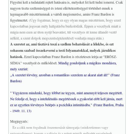
Figyelni kell a tudatalatti rejtett hatásaira is, melyeket fel kell tudni ismerni. Csak
nagyon tiszta szellemiséggel és isteni elkötelezettséggel történhet ennek a
legmagasabb misztériumnak a valódi megismerése, amire Franz Bardon is
figyelmeztet.
(Úgy fogalmaz, hogy ez egy olyan magas misztérium, hogy ezzel
kapcsolatban jogosan mély hallgatásba burkolódzik. Éppen a veszélyek miatt a
mágia nem ezen az úton nyújt beavatást, túl veszélyes út lenne állandó veztő
nélkül, a szent dolgok megszentségtelenítését vonhatja maga után.)
A szeretet az, ami tisztává teszi a szellem behatolását a lélekbe, és ezt
sohasem szabad összekeverni a testi folyamatokkal, melyek járulékos
hatások.
Ezzel kapcsolatban Franz Bardon is részletesen leírja az "ERÓSZ-
SÉMA" veszélyeit és működését.
Mindig gondoljunk a mágikus mondásra,
mely szerint:
„A szeretet törvény, azonban a romantikus szerelem az akarat alatt áll!” (Franz
Bardon)
" Vigyázzon mindenki, hogy többet ne tegyen, mint amennyit teljesen megértett.
Ne feledje el, hogy a intellektuális megértésnek a gyakorlat előtt kell járnia, mert
ez az egyetlen törvényes belépés a pszichika intimitásába."
(Franz Bardon, Praha
- 1949. 11. 13)
Megjegyzés:
Ez a cikk nem fogalmak összemosását támogatja (szinkretizmus vagy
univerzalizmus), hanem a valóság és a rejtett minták mélyebb egységének