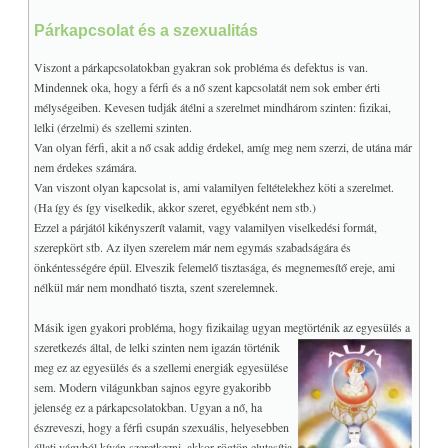
Párkapcsolat és a szexualitás
Viszont a párkapcsolatokban gyakran sok probléma és defektus is van.
Mindennek oka, hogy a férfi és a nő szent kapcsolatát nem sok ember érti
mélységeiben. Kevesen tudják átélni a szerelmet mindhárom szinten: fizikai,
lelki (érzelmi) és szellemi szinten.
Van olyan férfi, akit a nő csak addig érdekel, amíg meg nem szerzi, de utána már
nem érdekes számára.
Van viszont olyan kapcsolat is, ami valamilyen feltételekhez köti a szerelmet.
(Ha így és így viselkedik, akkor szeret, egyébként nem stb.)
Ezzel a párjától kikényszerít valamit, vagy valamilyen viselkedési formát,
szerepkört stb. Az ilyen szerelem már nem egymás szabadságára és
önkéntességére épül. Elveszik felemelő tisztasága, és megnemesítő ereje, ami
nélkül már nem mondható tiszta, szent szerelemnek.
Másik igen gyakori probléma, hogy fizikailag ugyan megtörténik az egyesülés a
szeretkezés által,
de lelki szinten nem igazán történik
meg ez az egyesülés és a szellemi energiák egyesülése
sem. Modern világunkban sajnos egyre gyakoribb
jelenség ez a párkapcsolatokban. Ugyan a nő, ha
észreveszi, hogy a férfi csupán szexuális, helyesebben
állati vágyból kíván szeretkezni, akkor rögtön elutasítja