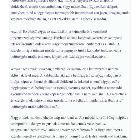
betűrezgés által egyszerre több, akár mind a négyféle extázis állapot is
előidézhető, a saját szellemünkben, vagy másokéban. Egy extázis állapot,
amelyben mind a négy elem a legmagasabb intenzitással van jelen, beavatatlanok
számára megfoghatatlan, és azt szavakkal nem is lehet visszaadni.
Asztrál: Ez a betűrezgés az asztrálsíkon a szimpátia és a vonzóerő
törvényszerűségeivel analóg. Elérhető általa a képesség szeretet és szimpátia
tetszés szerinti előidézésére, vagy megszüntetésére, embernél és állatnál. A
szerelemmágia minden misztériuma megnyilvánul a kabbalistának, aki ezt a
betűrezgést uralja, emberre, lényekre és istenségre vonatkoztatva.
Anyag: Az anyagi világban, embernél és állatnál ez a betűrezgés a nemző
aktusnak felel meg. A kabbalista, aki ezt a betűrezgést az anyagi világban is
uralja, képes embernél és állatnál előidézni és fokozni a nemi vágyat, előre
meghatározni és befolyásolni a leendő gyermek nemét, továbbá a nemzendő
gyermekbe minden kívánt képességet beleoltani a nemi aktusnál. A szeretetnek
és szerelemnek még sok más misztériuma is feltárul, minden szférában, a „J”
betűrezgést uraló kabbalista előtt.
Nagyon sok mindent lehetne még mondani erről a misztériumról, főleg mágikus
szempontból, de egy mágusnak ismernie kell ennek veszélyeit is.
Itt egyáltalán nem túlzok, amikor a veszélyekre hívom fel a figyelmet, mert a
szerelem erejét és a szexualitást nagyon könnyű csak testi élvezetekké alakítani.