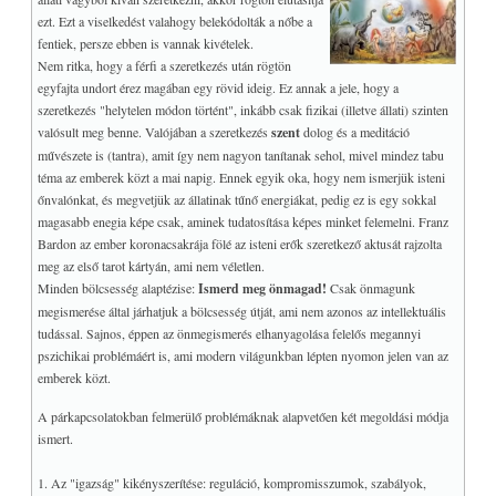
ezt. Ezt a viselkedést valahogy belekódolták a nőbe a
fentiek, persze ebben is vannak kivételek.
Nem ritka, hogy a férfi a szeretkezés után rögtön
egyfajta undort érez magában egy rövid ideig. Ez annak a jele, hogy a
szeretkezés "helytelen módon történt", inkább csak fizikai (illetve állati) szinten
valósult meg benne. Valójában a szeretkezés
szent
dolog és a meditáció
művészete is (tantra), amit így nem nagyon tanítanak sehol, mivel mindez tabu
téma az emberek közt a mai napig. Ennek egyik oka, hogy nem ismerjük isteni
őnvalónkat, és megvetjük az állatinak tűnő energiákat, pedig ez is egy sokkal
magasabb enegia képe csak, aminek tudatosítása képes minket felemelni. Franz
Bardon az ember koronacsakrája fölé az isteni erők szeretkező aktusát rajzolta
meg az első tarot kártyán, ami nem véletlen.
Minden bölcsesség alaptézise:
Ismerd meg önmagad!
Csak önmagunk
megismerése által járhatjuk a bölcsesség útját, ami nem azonos az intellektuális
tudással. Sajnos, éppen az önmegismerés elhanyagolása felelős megannyi
pszichikai problémáért is, ami modern világunkban lépten nyomon jelen van az
emberek közt.
A párkapcsolatokban felmerülő problémáknak alapvetően két megoldási módja
ismert.
1. Az "igazság" kikényszerítése: reguláció, kompromisszumok, szabályok,