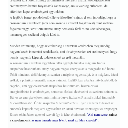
Gyakori az a nézet is, hogy a romantikus szerelem csupán boldogságérzést
eredményező kémiai folyamatok összessége, ami a valóság euforikus, de
elferdített képét eredményezi agyunkban.
A legtöbb ismert gondolkodó (illetve filozófus) sajnos el sem jut odáig, hogy a
"romantikus szerelmet" (ami nem azonos a szeretet fogalmával) mint szellemi
fogalmat vagy "erőt" értelmezze, mely nem csak férfi és nő közt lehetséges,
hanem egyes szellemi dolgok közt is.
Mindez azt mutatja, hogy az emberiség a szerelem kérdésében még mindig
nagyon kevés ismerettel rendelkezik, ami törvényszerűen azt eredményezi, hogy
nem is vagyunk képesek tudatosan ezt az erőt használni.
A romantikus szerelem legjobban talán egyfajta tudatos mágikus transz
állapothoz hasonlítható, mely nagyon magas energiákat is mozgásba tud hozni.
Tehát mindenki átéli bizonyos szinten a mágikus egyensúlyt, és a mágikus, isteni
erőket, a pránikus energiák magas szintjeit. Ízelítőt kap a tantra művészetéből, és
erejéből, ami egy elvarázsolt állapothoz hasonlítható, hiszen óriási
energiatöbletet is eredményez, nem csak fizikai, de érzelmi és szellemi szinten is.
Bár ez az energia teljesen más, mint a durva fizikai erő, annál sokkal finomabb
és csodálatosabb. Óriási inspiráló és teremtő erő is. Ilyen szellemi töltéssel az
emberek képesek meglátni egymásban az isteni önvalót, tisztaságot és szépséget.
Ennek okán János apostol szavait így is lehet értelmezni:
"Aki nem szeret
(nincs
a szerelemben)
,
az nem ismerte meg Istent, mert az Isten szeretet"
.