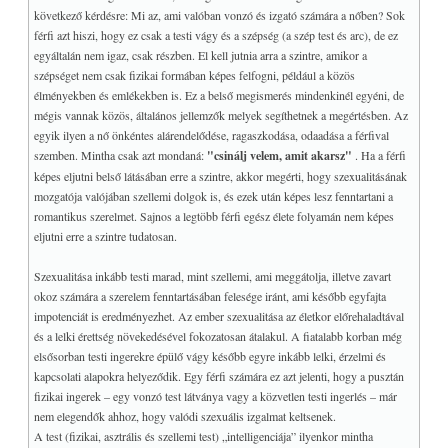
következő kérdésre: Mi az, ami valóban vonzó és izgató számára a nőben? Sok
férfi azt hiszi, hogy ez csak a testi vágy és a szépség (a szép test és arc), de ez
egyáltalán nem igaz, csak részben. El kell jutnia arra a szintre, amikor a
szépséget nem csak fizikai formában képes felfogni, például a közös
élményekben és emlékekben is. Ez a belső megismerés mindenkinél egyéni, de
mégis vannak közös, általános jellemzők melyek segíthetnek a megértésben. Az
egyik ilyen a nő önkéntes alárendelődése, ragaszkodása, odaadása a férfival
szemben. Mintha csak azt mondaná:
"csinálj velem, amit akarsz"
. Ha a férfi
képes eljutni belső látásában erre a szintre, akkor megérti, hogy szexualitásának
mozgatója valójában szellemi dolgok is, és ezek után képes lesz fenntartani a
romantikus szerelmet. Sajnos a legtöbb férfi egész élete folyamán nem képes
eljutni erre a szintre tudatosan.
Szexualitása inkább testi marad, mint szellemi, ami meggátolja, illetve zavart
okoz számára a szerelem fenntartásában felesége iránt, ami később egyfajta
impotenciát is eredményezhet. Az ember szexualitása az életkor előrehaladtával
és a lelki érettség növekedésével fokozatosan átalakul. A fiatalabb korban még
elsősorban testi ingerekre épülő vágy később egyre inkább lelki, érzelmi és
kapcsolati alapokra helyeződik. Egy férfi számára ez azt jelenti, hogy a pusztán
fizikai ingerek – egy vonzó test látványa vagy a közvetlen testi ingerlés – már
nem elegendők ahhoz, hogy valódi szexuális izgalmat keltsenek.
A test (fizikai, asztrális és szellemi test) „intelligenciája” ilyenkor mintha