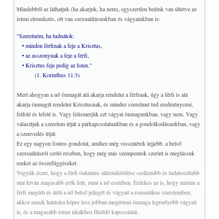
Mindebből az láthatjuk (ha akarjuk, ha nem), egyszerűen belénk van ültetve az
isteni elrendezés, ott van szexualitásunkban és vágyainkban is:
"Szeretném, ha tudnátok:
• minden férfinak a feje a Krisztus,
• az asszonynak a feje a férfi,
• Krisztus feje pedig az Isten."
(1. Korinthus 11:3)
Mert ahogyan a nő önmagát alá akarja rendelni a férfinak, úgy a férfi is alá
akarja önmagát rendelni Krisztusnak, és mindez szerelmet tud eredményezni,
felfelé és lefelé is. Vagy felismerjük ezt vágyat önmagunkban, vagy nem. Vagy
választjuk a szerelem útját a párkapcsolatunkban és a gondolkodásunkban, vagy
a szenvedés útját.
Ez egy nagyon fontos gondolat, amihez még visszatérek lejjebb, a belső
szexualitásról szóló részben, hogy még más szempontok szerint is meglássuk
ezeket az összefüggéseket.
Vegyük észre, hogy a férfi önkéntes alárendelődése szellemibb és tudatosultabb
utat kíván magasabb erők felé, mint a nő esetében. Érdekes az is, hogy miután a
férfi megérti és átéli a nő belső jellegét és vágyait a romantikus szerelemben,
akkor ennek hatására képes lesz jobban megérteni önmaga legmélyebb vágyait
is, és a magasabb isteni ideákhoz fűződő kapcsolatát.