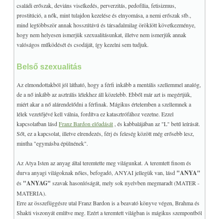
családi erőszak, deviáns viselkedés, perverzitás, pedofília, fetisizmus,
prostitúció, a nők, mint tulajdon kezelése és elnyomása, a nemi erőszak stb.,
mind legtöbbször annak hosszútávú és társadalmilag öröklött következménye,
hogy nem helyesen ismerjük szexualitásunkat, illetve nem ismerjük annak
valóságos működését és csodáját, így kezelni sem tudjuk.
Belső szexualitás
Az elmondottakból jól látható, hogy a férfi inkább a mentális szellemmel analóg,
de a nő inkább az asztrális lélekhez áll közelebb. Ebből már azt is megértjük,
miért akar a nő alárendelődni a férfinak. Mágikus értelemben a szellemnek a
lélek vezetőjévé kell válnia, fordítva ez katasztrófához vezetne. Ezzel
kapcsolatban lásd
Franz Bardon előadását
, és kabbalájában az "L" betű leírását.
Sőt, ez a kapcsolat, illetve elrendezés, férj és feleség között még erősebb lesz,
mintha "egymásba épülnének".
Az Atya Isten az anyag által teremtette meg világunkat. A teremtett finom és
durva anyagi világoknak nőies, befogadó, ANYAI jellegük van, lásd
"ANYA"
és
"ANYAG"
szavak hasonlóságát, mely sok nyelvben megmaradt
(MATER -
MATERIA)
.
Erre az összefüggésre utal Franz Bardon is a beavató könyve végen, Brahma és
Shakti viszonyát említve meg. Ezért a teremtett világban is mágikus szempontból