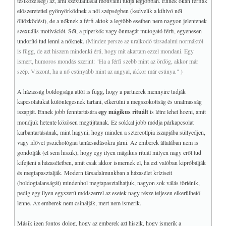
testközelség) az, ami szexualitását motiválni tudja legjobban. Ennek okán férfiak
előszeretettel gyönyörködnek a női szépségben (kedvelik a kihívó női
öltözködést), de a nőknek a férfi aktok a legtöbb esetben nem nagyon jelentenek
szexuális motivációt. Sőt, a piperkőc vagy önmagát mutogató férfi, egyenesen
undorító tud lenni a nőknek.
(Mindez persze az uralkodó társadalmi normáktól
is függ, de azt hiszem mindenki érti, hogy mit akartam ezzel mondani. Egy
ismert, humoros mondás szerint: "Ha a férfi szebb mint az ördög, akkor már
szép. Viszont, ha a nő csúnyább mint az angyal, akkor már csúnya." )
A házasság boldogsága attól is függ, hogy a partnerek mennyire tudják
kapcsolatukat különlegesnek tartani, elkerülni a megszokottság és unalmasság
iszapját. Ennek jobb fenntartására
egy mágikus rituált
is létre lehet hozni, amit
mondjuk hetente közösen megújítanak. Ez sokkal jobb módja párkapcsolat
karbantartásának, mint hagyni, hogy minden a sztereotípia iszapjába süllyedjen,
vagy idővel pszichológiai tanácsadásokra járni. Az emberek általában nem is
gondolják (el sem hiszik), hogy egy ilyen mágikus rituál milyen nagy erőt tud
kifejteni a házaséletben, amit csak akkor ismernek el, ha ezt valóban kipróbálják
és megtapasztalják. Modern társadalmunkban a házasélet kríziseit
(boldogtalanságát) mindenhol megtapasztalhatjuk, nagyon sok válás történik,
pedig egy ilyen egyszerű módszerrel az esetek nagy része teljesen elkerülhető
lenne. Az emberek nem csinálják, mert nem ismerik.
Másik igen fontos dolog, hogy az emberek azt hiszik, hogy ismerik a