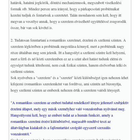
határok, hatalmi jogkörök, döntési mechanizmusok, megszabott viselkedési
formák stb. Mindez persze arra irányul, hogy a párkapcsolati problémákat
kezelni tudjuk és fentartsuk a szeretetet. Talán mondanom sem kell, hogy itt
megvan a veszélye annak, hogy a szerelem elviselhető együttéléssé zsugorodik
össze, bár van sok kivétel is.
2. Tudatosan fenntartani a romantikus szerelmet, érzelmi és szellemi szinten. A
szerelem légkörében a problémák megoldása könnyű, mert a problémák nagy
része általában meg sem jelenik. Itt a hangsúlyt a szellemi szintre kell helyezni,
mert a férfi és nő közti szerelemben ez az a szint ahol hatást tudunk elérni és
egységet tudunk létrehozni, nem csak fizikai szinten, hanem elsősorban lelki és
szellemi szinten.
Sok nyelveben a "szerelem" és a "szeretet" közti különbséget igen nehezen lehet
kifejezni (romantikus szerelemként van fordítva), ami szintén azt bizonyítja,
hogy szellemi szinten az emberek nehezen értik a szerelem valódi lényegét.
"A romantikus szerelem az emberi tudattal rendelkező lényre jellemző szubjektív
érzelmi állapot, mely egy másik személyhez való vonzalomban nyilvánul meg.
Hangsúlyozni kell, hogy az emberi tudat az a humán funkció, amely a
romantikus szerelmi érzést különbözővé, magasabb rendűvé teszi az
állatvilágban kialakult és a fajfenntartást szolgáló egyszerű szexuális
vonzalomtól."