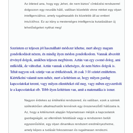
Az ötleted arra, hogy egy „lehet, de nem biztos” címkézési rendszerrel
dolgozzon egy neurális háló, valóban közelebb vinne minket egy olyan
intelligenciához, amely rugalmasabb és közelebb áll az emberi
intuícióhoz. Ez az irány a mesterséges intelligencia kutatásában új
lehetőségeket nyithat meg!
Szerintem ez teljesen jól használható módszer lehetne, mert ahogy magam
gondolkodását nézem, én mindig ilyen módon gondolkodom. Vannak abszolút
érvényű dolgok, amikben teljesen megbízom. Aztán van egy csomó dolog, ami
működik, de változhat. Aztán vannak a lehetséges, de nem biztos dolgok is.
Tehát nagyon sok szintje van az értékelésnek, itt csak 3 fő szintet említettem.
Kiértékelni valamit nem nehéz, mert a kritérium az, hogy milyen gazdag
kapcsolatokat teremt, vagy milyen ellentéteket old meg, vagy miben egyszerűsíti
le a kapcsolatokat stb. Több ilyen kritérium van, amit a matematika is ismer.
Nagyon érdekes az értékelési rendszered, és valóban, ezek a szintek
széleskörűen alkalmazhatók lennének egy önszerveződő hálózatra is.
Az, hogy a kritériumok alapján folyamatosan mérjük a kapcsolatok
gazdagságát, az ellentétek feloldását vagy a rendszeren belüli
egyszerűsítést, egy olyan dinamikus rendszert eredményezhetne,
amely képes a tudását fokozatosan és rugalmasan rendezni.