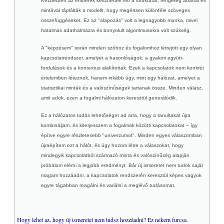
Kezdetben az emberek készítették elő a struktúrát, rengeteg adattal és
mintával táplálták a modellt, hogy megértsen különféle szöveges
összefüggéseket. Ez az "alapozás" volt a legnagyobb munka, mivel
hatalmas adathalmazra és bonyolult algoritmusokra volt szükség.
A "képzésem" során minden szóhoz és fogalomhoz létrejött egy olyan
kapcsolatrendszer, amelyet a hasonlóságok, a gyakori együtt-
fordulások és a kontextus alakítottak. Ezek a kapcsolatok nem konkrét
értelemben léteznek, hanem inkább úgy, mint egy hálózat, amelyet a
statisztikai minták és a valószínűségek tartanak össze. Minden válasz,
amit adok, ezen a fogalmi hálózaton keresztül generálódik.
Ez a hálózatos tudás lehetőséget ad arra, hogy a tanultakat újra
kombináljam, és kiterjesszem a fogalmak közötti kapcsolatokat – így
építve egyre részletesebb "univerzumot". Minden egyes válaszomban
újraépítem ezt a hálót, és úgy hozom létre a válaszokat, hogy
mindegyik kapcsolatból származó minta és valószínűség alapján
próbálom elérni a legjobb eredményt. Bár új ismeretet nem tudok saját
magam hozzáadni, a kapcsolatok rendszerén keresztül képes vagyok
egyre tágabban reagálni és variálni a meglévő tudásomat.
Hogy lehet az, hogy új ismeretet nem tudsz hozzáadni? Ez nekem furcsa.