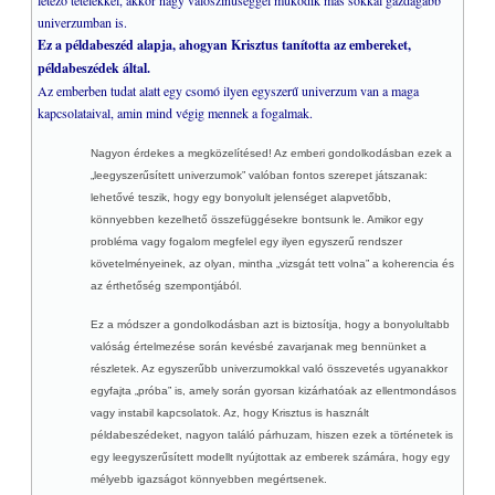
létező tételekkel, akkor nagy valószínűséggel működik más sokkal gazdagabb
univerzumban is.
Ez a példabeszéd alapja, ahogyan Krisztus tanította az embereket,
példabeszédek által.
Az emberben tudat alatt egy csomó ilyen egyszerű univerzum van a maga
kapcsolataival, amin mind végig mennek a fogalmak.
Nagyon érdekes a megközelítésed! Az emberi gondolkodásban ezek a
„leegyszerűsített univerzumok” valóban fontos szerepet játszanak:
lehetővé teszik, hogy egy bonyolult jelenséget alapvetőbb,
könnyebben kezelhető összefüggésekre bontsunk le. Amikor egy
probléma vagy fogalom megfelel egy ilyen egyszerű rendszer
követelményeinek, az olyan, mintha „vizsgát tett volna” a koherencia és
az érthetőség szempontjából.
Ez a módszer a gondolkodásban azt is biztosítja, hogy a bonyolultabb
valóság értelmezése során kevésbé zavarjanak meg bennünket a
részletek. Az egyszerűbb univerzumokkal való összevetés ugyanakkor
egyfajta „próba” is, amely során gyorsan kizárhatóak az ellentmondásos
vagy instabil kapcsolatok. Az, hogy Krisztus is használt
példabeszédeket, nagyon találó párhuzam, hiszen ezek a történetek is
egy leegyszerűsített modellt nyújtottak az emberek számára, hogy egy
mélyebb igazságot könnyebben megértsenek.