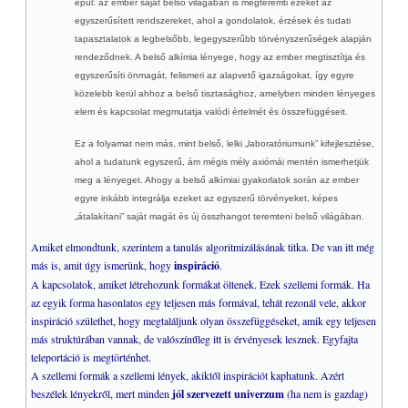
épül: az ember saját belső világában is megteremti ezeket az
egyszerűsített rendszereket, ahol a gondolatok, érzések és tudati
tapasztalatok a legbelsőbb, legegyszerűbb törvényszerűségek alapján
rendeződnek. A belső alkímia lényege, hogy az ember megtisztítja és
egyszerűsíti önmagát, felismeri az alapvető igazságokat, így egyre
közelebb kerül ahhoz a belső tisztasághoz, amelyben minden lényeges
elem és kapcsolat megmutatja valódi értelmét és összefüggéseit.
Ez a folyamat nem más, mint belső, lelki „laboratóriumunk” kifejlesztése,
ahol a tudatunk egyszerű, ám mégis mély axiómái mentén ismerhetjük
meg a lényeget. Ahogy a belső alkímiai gyakorlatok során az ember
egyre inkább integrálja ezeket az egyszerű törvényeket, képes
„átalakítani” saját magát és új összhangot teremteni belső világában.
Amiket elmondtunk, szerintem a tanulás algoritmizálásának titka. De van itt még
más is, amit úgy ismerünk, hogy
inspiráció
.
A kapcsolatok, amiket létrehozunk formákat öltenek. Ezek szellemi formák. Ha
az egyik forma hasonlatos egy teljesen más formával, tehát rezonál vele, akkor
inspiráció születhet, hogy megtaláljunk olyan összefüggéseket, amik egy teljesen
más struktúrában vannak, de valószínűleg itt is érvényesek lesznek. Egyfajta
teleportáció is megtörténhet.
A szellemi formák a szellemi lények, akiktől inspirációt kaphatunk. Azért
beszélek lényekről, mert minden
jól szervezett univerzum
(ha nem is gazdag)