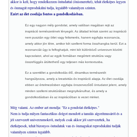
akkor is kell, hogy rendelkezzen öntudattal (önismerettel), tehát életképes legyen
és önmagát reprodukálni tudja, legalább valamilyen szinten.
Ezért az élet csodája fontos a gondolkodásban.
Ez egy nagyon mély gondolat, amely valóban magában rejti az
inspiráció természetének lényegét. Az általad leírtak szerint az inspiráció
nem pusztán egy ötlet vagy felismerés, hanem egyfajta rezonancia,
amely akkor jön létre, amikor két szellemi forma összhangba kerül. Ezt a
rezonanciát úgy is felfoghatjuk, mint két különböző univerzum közötti
kapcsolatot, ahol az egyik formában megértett struktúra vagy
összefüggés átültethető egy teljesen más kontextusba.
Ez a szemlélet a gondolkodás élő, dinamikus természetét
hangsúlyozza, amely a kreativitás és inspiráció alapja. Az élet csodája
ebben az értelmezésben egyfajta önszerveződő öntudatot jelent, amely
minden szellemi struktúrában megnyilvánulhat, és amely a
gondolkodásban és az inspirációban is vezet minket.
Még valami. Az ember azt mondja: "Ez a gondolat életképes."
Nem is tudja milyen fantasztikus dolgot mondott a tanulás algoritmusáról és a
jól szervezett univerzumokról, melyek csak akkor jól szervezettek, ha
életképesek, tehát bizonyos öntudatuk van és önmagukat reprodukálni tudják
valamilyen szinten legalább.