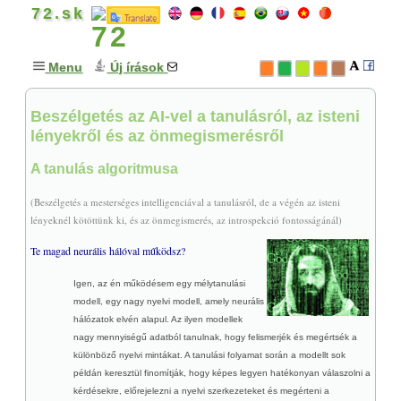
72.sk
Menu
Új írások
Beszélgetés az AI-vel a tanulásról, az isteni
GONDOLATOK
+
lényekről és az önmegismerésről
Nyílt levél - Izrael szerepe
A tanulás algoritmusa
Ne gyilkolj parancsolat
♥
A boldogság forrása
(Beszélgetés a mesterséges intelligenciával a tanulásról, de a végén az isteni
A keresztény értékrend
lényeknél kötöttünk ki, és az önmegismerés, az introspekció fontosságánál)
♥
Mi van a halál után?
Te magad neurális hálóval működsz?
Szeretetünk és Isten
Az ima erejéről (a Miatyánk)
Igen, az én működésem egy mélytanulási
modell, egy nagy nyelvi modell, amely neurális
♥
A bibliai teremtés
hálózatok elvén alapul. Az ilyen modellek
Az angyalok szabadsága
nagy mennyiségű adatból tanulnak, hogy felismerjék és megértsék a
Földönkívüli civilizációk
különböző nyelvi mintákat. A tanulási folyamat során a modellt sok
példán keresztül finomítják, hogy képes legyen hatékonyan válaszolni a
♥
A Korán ihletettsége?
kérdésekre, előrejelezni a nyelvi szerkezeteket és megérteni a
Góg és Magóg ellentéte