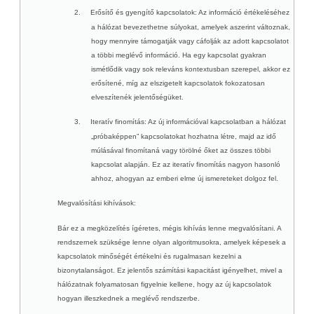
2.
Erősítő és gyengítő kapcsolatok
: Az információ értékeléséhez
a hálózat bevezethetne súlyokat, amelyek aszerint változnak,
hogy mennyire támogatják vagy cáfolják az adott kapcsolatot
a többi meglévő információ. Ha egy kapcsolat gyakran
ismétlődik vagy sok releváns kontextusban szerepel, akkor ez
erősítené, míg az elszigetelt kapcsolatok fokozatosan
elveszítenék jelentőségüket.
3.
Iteratív finomítás
: Az új információval kapcsolatban a hálózat
„próbaképpen” kapcsolatokat hozhatna létre, majd az idő
múlásával finomítaná vagy törölné őket az összes többi
kapcsolat alapján. Ez az iteratív finomítás nagyon hasonló
ahhoz, ahogyan az emberi elme új ismereteket dolgoz fel.
Megvalósítási kihívások:
Bár ez a megközelítés ígéretes, mégis kihívás lenne megvalósítani. A
rendszernek szüksége lenne olyan algoritmusokra, amelyek képesek a
kapcsolatok minőségét értékelni és rugalmasan kezelni a
bizonytalanságot. Ez jelentős számítási kapacitást igényelhet, mivel a
hálózatnak folyamatosan figyelnie kellene, hogy az új kapcsolatok
hogyan illeszkednek a meglévő rendszerbe.