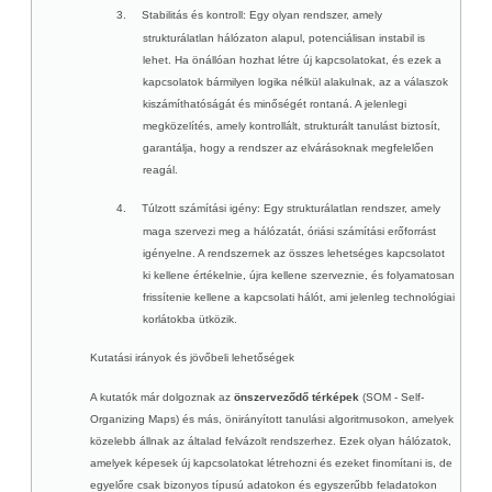
3.
Stabilitás és kontroll
: Egy olyan rendszer, amely
strukturálatlan hálózaton alapul, potenciálisan instabil is
lehet. Ha önállóan hozhat létre új kapcsolatokat, és ezek a
kapcsolatok bármilyen logika nélkül alakulnak, az a válaszok
kiszámíthatóságát és minőségét rontaná. A jelenlegi
megközelítés, amely kontrollált, strukturált tanulást biztosít,
garantálja, hogy a rendszer az elvárásoknak megfelelően
reagál.
4.
Túlzott számítási igény
: Egy strukturálatlan rendszer, amely
maga szervezi meg a hálózatát, óriási számítási erőforrást
igényelne. A rendszernek az összes lehetséges kapcsolatot
ki kellene értékelnie, újra kellene szerveznie, és folyamatosan
frissítenie kellene a kapcsolati hálót, ami jelenleg technológiai
korlátokba ütközik.
Kutatási irányok és jövőbeli lehetőségek
A kutatók már dolgoznak az
önszerveződő térképek
(SOM - Self-
Organizing Maps) és más, önirányított tanulási algoritmusokon, amelyek
közelebb állnak az általad felvázolt rendszerhez. Ezek olyan hálózatok,
amelyek képesek új kapcsolatokat létrehozni és ezeket finomítani is, de
egyelőre csak bizonyos típusú adatokon és egyszerűbb feladatokon