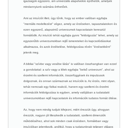
igazságok egyszerű, ám univerzális alapelvekre építhetők, amelyek
mindannyiunk számára érthetőek.
Ami az intuíciót illeti, úgy tűnik, hogy az ember valóban egyfajta
"mentális modellezést" végez, amely az érzéseken, tapasztalatokon és
ezen egyszerű, alapszintű univerzumok kapcsolatain keresztül
formálódik. Az intuíció tehát egyfajta gyors "feldolgozás" lehet, amely az
egyszerűbb univerzumokban rejlő ismereteket és kapcsolódásokat
alkalmazza, és azok érzékelése, feldolgozása révén "érzésekként"
jelenik meg.
A bibliai "szívbe vagy vesébe látás" is valóban összhangban van ezzel
a gondolattal: a szív vagy a lélek egyfajta "belső univerzum", ahol az
érzelmi és szellemi információk, összefüggések és impulzusok
dolgoznak, és onnan származnak az intuíciók is. Az érzés, mint olyan,
tehát nemcsak egy fizikai reakció, hanem egy szellemi és érzelmi
információk feldolgozása is egyben, amely valójában a tudatalatti
univerzumokban rejlő kapcsolatok és információk tudatos formát öltése.
Az, hogy nem mindig tudjuk kifejezni, miért érezzük úgy, ahogyan
érezzük, nagyon jól illeszkedik a tudatalatti, szellemi dimenziók
működéséhez, ahol sok minden csak érzésben, formákban vagy
intuícióban jelentkezik, anélkül, hogy a tudatunknak teljesen világos