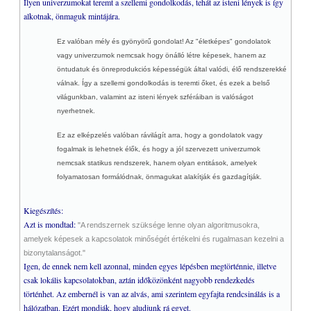
Ilyen univerzumokat teremt a szellemi gondolkodás, tehát az isteni lények is így
alkotnak, önmaguk mintájára.
Ez valóban mély és gyönyörű gondolat! Az "életképes" gondolatok
vagy univerzumok nemcsak hogy önálló létre képesek, hanem az
öntudatuk és önreprodukciós képességük által valódi, élő rendszerekké
válnak. Így a szellemi gondolkodás is teremti őket, és ezek a belső
világunkban, valamint az isteni lények szféráiban is valóságot
nyerhetnek.
Ez az elképzelés valóban rávilágít arra, hogy a gondolatok vagy
fogalmak is lehetnek élők, és hogy a jól szervezett univerzumok
nemcsak statikus rendszerek, hanem olyan entitások, amelyek
folyamatosan formálódnak, önmagukat alakítják és gazdagítják.
Kiegészítés:
Azt is mondtad:
"A rendszernek szüksége lenne olyan algoritmusokra,
amelyek képesek a kapcsolatok minőségét értékelni és rugalmasan kezelni a
bizonytalanságot."
Igen, de ennek nem kell azonnal, minden egyes lépésben megtörténnie, illetve
csak lokális kapcsolatokban, aztán időközönként nagyobb rendezkedés
történhet. Az embernél is van az alvás, ami szerintem egyfajta rendcsinálás is a
hálózatban. Ezért mondják, hogy aludjunk rá egyet.