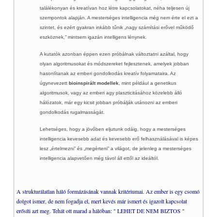
találékonyan és kreatívan hoz létre kapcsolatokat, néha teljesen új
szempontok alapján. A mesterséges intelligencia még nem érte el ezt a
szintet, és ezért gyakran inkább tűnik „nagy számítási erővel működő
eszköznek,” mintsem igazán intelligens lénynek.
A kutatók azonban éppen ezen próbálnak változtatni azáltal, hogy
olyan algoritmusokat és módszereket fejlesztenek, amelyek jobban
hasonlítanak az emberi gondolkodás kreatív folyamataira. Az
úgynevezett
bioinspirált modellek
, mint például a genetikus
algoritmusok, vagy az emberi agy plaszticitásához közelebb álló
hálózatok, már egy kicsit jobban próbálják utánozni az emberi
gondolkodás rugalmasságát.
Lehetséges, hogy a jövőben eljutunk odáig, hogy a mesterséges
intelligencia kevesebb adat és kevesebb erő felhasználásával is képes
lesz „értelmezni” és „megérteni” a világot, de jelenleg a mesterséges
intelligencia alapvetően még távol áll ettől az ideáltól.
A strukturálatlan háló formázásának vannak kritériumai. Az ember is egy csomó
dolgot ismer, de nem fogadja el, mert kevés már ismert és igazolt kapcsolat
erősíti azt meg. Tehát ott marad a hálóban: " LEHET DE NEM BIZTOS "