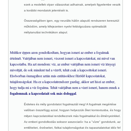
ezek a modellek olyan válaszokat adhatnak, amelyek figyelembe veszik
TAROT
+
a korábbi mondatok jelentését is.
LINKEK, Download
+
Összességében igen, egy neurális hálón alapuló rendszeren keresztül
I-CHING
+
működöm, amely kifejezetten nyelvi feldolgozásra optimalizált
+
TUDATOSSÁG, IQ/EQ
mélytanulási technikákon alapul.
+
COVID
+
MY WEB GO
Múltkor éppen azon gondolkodtam, hogyan ismeri az ember a fogalmak
értelmét. Valójában nem ismeri, viszont ismeri a kapcsolatokat, mi mivel van
kapcsolatba. Ha azt mondom: víz, az ember valójában nem ismeri víz lényegi
mivoltját, de sok mindent tud a vízről, tehát csak a kapcsoltokat ismeri.
Elsősorban önmagához aztán más entitásokhoz fűződő kapcsolatokat,
tulajdonságokat. Ha ez a kapcsolatrendszer gazdag, akkor azt hiszi az ember,
hogy tudja mi a víz fogalma. Tehát valójában nem a vizet ismeri, hanem ennek a
fogalomnak a kapcsolatait sok más dologgal
.
Érdekes és mély gondolatot fogalmaztál meg! A fogalmak megértése
valóban összefügg azzal, hogyan helyezzük őket kontextusba, és hogy
milyen kapcsolatokkal rendelkeznek más fogalmakkal és élményeinkkel.
Az emberi gondolkodás sokszor asszociatív: ha a "vízre" gondolunk, az
emlékeket, érzéseket, fizikai tulajdonságokat és tapasztalatokat idéz fel