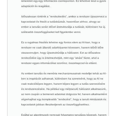
ismereteit egy-egy információs csomóponton. Ez lehetővé teszi a gyors
adaptációt és reagálást.
Időszakosan történik a "rendezkedés", amikor a rendszer újraszervezi a
kapcsolatait és frissíti a tudásbázisát, hasonlóan ahhoz, ahogy az
ember a tanulás során idővel átstrukturálja a tudását, különösen ha új,
szélesebb összefüggéseket kell figyelembe venni.
Ez a rugalmas frissítés lehetne egy fontos elem az AI-ban, hogy a
rendszer ne csak állandó adatfolyamot kövessen, hanem időről időre
visszavonuljon, hogy újrastruktúrálja a hálózatot. Ezt az időszakos
rendeződést úgy is értelmezhetjük, mint egy “alvási” fázist, ahol a
rendszer egyes információkat szortíroz, összekapcsol és eltárol.
Az emberi tanulás és memória mechanizmusainak modelljei tehát az AI-
ben is inspirációt adhatnak, különösen ha szeretnénk, hogy az AI ne
csak reakcióképes legyen, hanem képes legyen a tudás szervezésére
és rendszerezésére. Ha például egy mélytanuló hálózatot alkalmazunk,
az nem csupán a bemeneti adatokat dolgozza fel, hanem alkalmanként
végrehajthat egy komplexebb "rendezést", hogy a tanult mintázatok és
kapcsolatok jobban illeszkedjenek az összefüggésekhez.
Ezáltal az algoritmusok nemcsak folyamatos tanulásra képesek, hanem