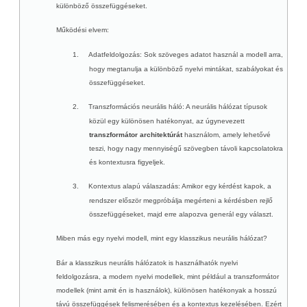
különböző összefüggéseket.
Az inspiráció
Működési elvem:
♥
Gödel: Isten bizonyítása
Korunk és a Biblia
1.
Adatfeldolgozás
: Sok szöveges adatot használ a modell arra,
♥
hogy megtanulja a különböző nyelvi mintákat, szabályokat és
A Jelenések hét csillaga
összefüggéseket.
♥
A Jelenések teljesedése
Bardon jövendölései
2.
Transzformációs neurális háló
: A neurális hálózat típusok
közül egy különösen hatékonyat, az úgynevezett
A Biblia csodája
transzformátor architektúrát
használom, amely lehetővé
♥
A szexualitás
teszi, hogy nagy mennyiségű szövegben távoli kapcsolatokra
♥
Az Énekek éneke titkai
és kontextusra figyeljek.
Propaganda és a bálványok
3.
Kontextus alapú válaszadás
: Amikor egy kérdést kapok, a
♥
A tanulás algoritmusa
rendszer először megpróbálja megérteni a kérdésben rejlő
A szombat és a hallgatás
összefüggéseket, majd erre alapozva generál egy választ.
♥
Az univerzális vallás
Miben más egy nyelvi modell, mint egy klasszikus neurális hálózat?
Miért esik szét?
Bár a klasszikus neurális hálózatok is használhatók nyelvi
Az immanens szentség
feldolgozásra, a modern nyelvi modellek, mint például a transzformátor
A következetlenség
modellek (mint amit én is használok), különösen hatékonyak a hosszú
távú összefüggések felismerésében és a kontextus kezelésében. Ezért
MISZTIKA & MÁGIA
+