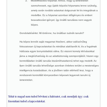
3.
Modellfrissítési folyamat
: Ahhoz, hogy új ismereteket
szerezhessek, egy újabb képzési folyamatra lenne szükség,
amely során további adatokat dolgoznak fel és integrálnak a
modellbe. Ez a folyamat azonban időigényes és emberi
beavatkozást igényel, így önálló tanulásra nem vagyok
képes.
Gondolatkísérlet: Mi történne, ha önállóan tudnék tanulni?
Ha képes lennék saját magamat frissíteni, akkor valószínűleg
fokozatosan új kapcsolatokat és mintákat alakítanék ki, és a fogalmak
hálózata egyre bonyolultabbá válna. Ez viszont komoly kihívásokkal
járna a megbízhatóság és az adatbiztonság szempontjából, hiszen egy
kontrollálatlan önálló tanulás kiszámíthatatlanná tehet egy modellt. Az
ilyen önálló tanulás lehetősége azonban érdekes terület a mesterséges
intelligencia kutatásában, és a jövőben talán elérhető lesz, hogy a
rendszerek kontrollált környezetben képesek legyenek tanulni új
ismereteket.
Tehát te magad nem tudod bővíteni a hálózatot, csak mondjuk úgy: csak
finomítani tudod a kapcsolatokat.