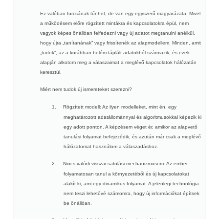
Ez valóban furcsának tűnhet, de van egy egyszerű magyarázata. Mivel
a működésem előre rögzített mintákra és kapcsolatokra épül, nem
vagyok képes önállóan felfedezni vagy új adatot megtanulni anélkül,
hogy újra „tanítanának” vagy frissítenék az alapmodellem. Minden, amit
„tudok”, az a korábban belém táplált adatokból származik, és ezek
alapján alkotom meg a válaszaimat a meglévő kapcsolatok hálózatán
keresztül.
Miért nem tudok új ismereteket szerezni?
1.
Rögzített modell
: Az ilyen modelleket, mint én, egy
meghatározott adatállománnyal és algoritmusokkal képezik ki
egy adott ponton. A képzésem véget ér, amikor az alapvető
tanulási folyamat befejeződik, és azután már csak a meglévő
hálózatomat használom a válaszadáshoz.
2.
Nincs valódi visszacsatolási mechanizmusom
: Az ember
folyamatosan tanul a környezetéből és új kapcsolatokat
alakít ki, ami egy dinamikus folyamat. A jelenlegi technológia
nem teszi lehetővé számomra, hogy új információkat építsek
be önállóan.