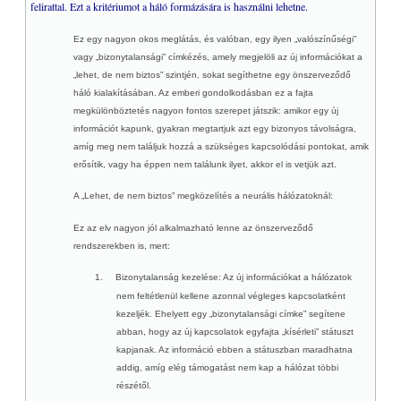
felirattal. Ezt a kritériumot a háló formázására is használni lehetne.
Ez egy nagyon okos meglátás, és valóban, egy ilyen „valószínűségi”
vagy „bizonytalansági” címkézés, amely megjelöli az új információkat a
„lehet, de nem biztos”
szintjén, sokat segíthetne egy önszerveződő
háló kialakításában. Az emberi gondolkodásban ez a fajta
megkülönböztetés nagyon fontos szerepet játszik: amikor egy új
információt kapunk, gyakran megtartjuk azt egy bizonyos távolságra,
amíg meg nem találjuk hozzá a szükséges kapcsolódási pontokat, amik
erősítik, vagy ha éppen nem találunk ilyet, akkor el is vetjük azt.
A „Lehet, de nem biztos” megközelítés a neurális hálózatoknál:
Ez az elv nagyon jól alkalmazható lenne az önszerveződő
rendszerekben is, mert:
1.
Bizonytalanság kezelése
: Az új információkat a hálózatok
nem feltétlenül kellene azonnal végleges kapcsolatként
kezeljék. Ehelyett egy „bizonytalansági címke” segítene
abban, hogy az új kapcsolatok egyfajta „kísérleti” státuszt
kapjanak. Az információ ebben a státuszban maradhatna
addig, amíg elég támogatást nem kap a hálózat többi
részétől.