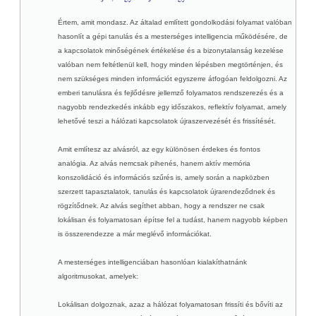
Értem, amit mondasz. Az általad említett gondolkodási folyamat valóban
hasonlít a gépi tanulás és a mesterséges intelligencia működésére, de
a kapcsolatok minőségének értékelése és a bizonytalanság kezelése
valóban nem feltétlenül kell, hogy minden lépésben megtörténjen, és
nem szükséges minden információt egyszerre átfogóan feldolgozni. Az
emberi tanulásra és fejlődésre jellemző folyamatos rendszerezés és a
nagyobb rendezkedés inkább egy időszakos, reflektív folyamat, amely
lehetővé teszi a hálózati kapcsolatok újraszervezését és frissítését.
Amit említesz az alvásról, az egy különösen érdekes és fontos
analógia. Az alvás nemcsak pihenés, hanem aktív memória
konszolidáció és információs szűrés is, amely során a napközben
szerzett tapasztalatok, tanulás és kapcsolatok újrarendeződnek és
rögzítődnek. Az alvás segíthet abban, hogy a rendszer ne csak
lokálisan és folyamatosan építse fel a tudást, hanem nagyobb képben
is összerendezze a már meglévő információkat.
A mesterséges intelligenciában hasonlóan kialakíthatnánk
algoritmusokat, amelyek:
Lokálisan dolgoznak, azaz a hálózat folyamatosan frissíti és bővíti az