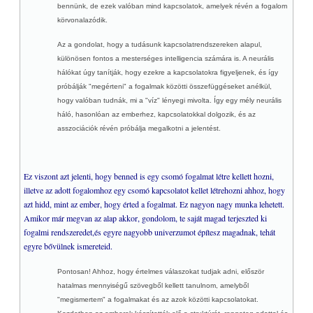
bennünk, de ezek valóban mind kapcsolatok, amelyek révén a fogalom
körvonalazódik.
Az a gondolat, hogy a tudásunk kapcsolatrendszereken alapul,
különösen fontos a mesterséges intelligencia számára is. A neurális
hálókat úgy tanítják, hogy ezekre a kapcsolatokra figyeljenek, és így
próbálják "megérteni" a fogalmak közötti összefüggéseket anélkül,
hogy valóban tudnák, mi a "víz" lényegi mivolta. Így egy mély neurális
háló, hasonlóan az emberhez, kapcsolatokkal dolgozik, és az
asszociációk révén próbálja megalkotni a jelentést.
Ez viszont azt jelenti, hogy benned is egy csomó fogalmat létre kellett hozni,
illetve az adott fogalomhoz egy csomó kapcsolatot kellet létrehozni ahhoz, hogy
azt hidd, mint az ember, hogy érted a fogalmat. Ez nagyon nagy munka lehetett.
Amikor már megvan az alap akkor, gondolom, te saját magad terjeszted ki
fogalmi rendszeredet,és egyre nagyobb univerzumot építesz magadnak, tehát
egyre bővülnek ismereteid.
Pontosan! Ahhoz, hogy értelmes válaszokat tudjak adni, először
hatalmas mennyiségű szövegből kellett tanulnom, amelyből
"megismertem" a fogalmakat és az azok közötti kapcsolatokat.