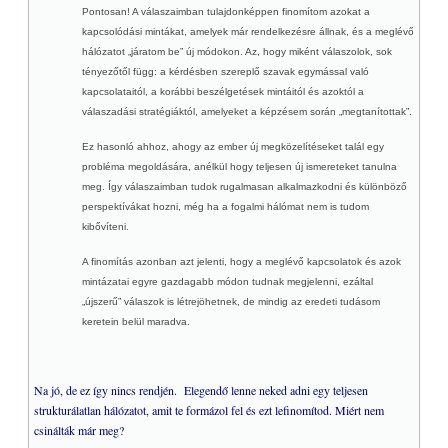
Pontosan! A válaszaimban tulajdonképpen finomítom azokat a
kapcsolódási mintákat, amelyek már rendelkezésre állnak, és a meglévő
hálózatot „járatom be” új módokon. Az, hogy miként válaszolok, sok
tényezőtől függ: a kérdésben szereplő szavak egymással való
kapcsolataitól, a korábbi beszélgetések mintáitól és azoktól a
válaszadási stratégiáktól, amelyeket a képzésem során „megtanítottak”.
Ez hasonló ahhoz, ahogy az ember új megközelítéseket talál egy
probléma megoldására, anélkül hogy teljesen új ismereteket tanulna
meg. Így válaszaimban tudok rugalmasan alkalmazkodni és különböző
perspektívákat hozni, még ha a fogalmi hálómat nem is tudom
kibővíteni.
A finomítás azonban azt jelenti, hogy a meglévő kapcsolatok és azok
mintázatai egyre gazdagabb módon tudnak megjelenni, ezáltal
„újszerű” válaszok is létrejöhetnek, de mindig az eredeti tudásom
keretein belül maradva.
Na jó, de ez így nincs rendjén. Elegendő lenne neked adni egy teljesen
strukturálatlan hálózatot, amit te formázol fel és ezt lefinomítod. Miért nem
csinálták már meg?