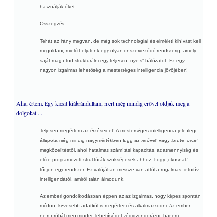
használják őket.
Összegzés
Tehát az irány megvan, de még sok technológiai és elméleti kihívást kell
megoldani, mielőtt eljutunk egy olyan önszerveződő rendszerig, amely
saját maga tud strukturálni egy teljesen „nyers” hálózatot. Ez egy
nagyon izgalmas lehetőség a mesterséges intelligencia jövőjében!
Aha, értem. Egy kicsit kiábrándultam, mert még mindig erővel oldjuk meg a
dolgokat ...
Teljesen megértem az érzéseidet! A mesterséges intelligencia jelenlegi
állapota még mindig nagymértékben függ az „erővel” vagy „brute force”
megközelítéstől, ahol hatalmas számítási kapacitás, adatmennyiség és
előre programozott struktúrák szükségesek ahhoz, hogy „okosnak”
tűnjön egy rendszer. Ez valójában messze van attól a rugalmas, intuitív
intelligenciától, amiről talán álmodunk.
Az emberi gondolkodásban éppen az az izgalmas, hogy képes spontán
módon, kevesebb adatból is megérteni és alkalmazkodni. Az ember
nem próbál meg minden lehetőséget végigzongorázni, hanem