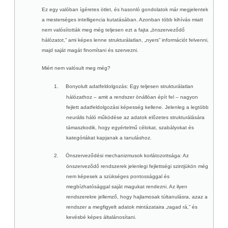
Ez egy valóban ígéretes ötlet, és hasonló gondolatok már megjelentek
a mesterséges intelligencia kutatásában. Azonban több kihívás miatt
nem valósították meg még teljesen ezt a fajta „önszerveződő
hálózatot,” ami képes lenne strukturálatlan, „nyers” információt felvenni,
majd saját magát finomítani és szervezni.
Miért nem valósult meg még?
1.
Bonyolult adatfeldolgozás
: Egy teljesen strukturálatlan
hálózathoz – amit a rendszer önállóan épít fel – nagyon
fejlett adatfeldolgozási képesség kellene. Jelenleg a legtöbb
neurális háló működése az adatok előzetes strukturálására
támaszkodik, hogy egyértelmű célokat, szabályokat és
kategóriákat kapjanak a tanuláshoz.
2.
Önszerveződési mechanizmusok korlátozottsága
: Az
önszerveződő rendszerek jelenlegi fejlettségi szintjükön még
nem képesek a szükséges pontossággal és
megbízhatósággal saját magukat rendezni. Az ilyen
rendszerekre jellemző, hogy hajlamosak túltanulásra, azaz a
rendszer a megfigyelt adatok mintázataira „ragad rá,” és
kevésbé képes általánosítani.