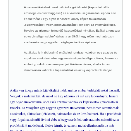
A matematikai elvek, mint például a gráfelmélet (kapcsolathálók
erőssége és összefüggései) és a valószínűségszámítás, éppen erre
építhetnének egy olyan rendszert, amely képes fokozatosan
„bizonyosságot” vagy „bizonytalanságot” rendelni az információkhoz,
figyelve az újonnan felmerülő kapcsolódási mintákat. Ezáltal a rendszer
egyre „intelligensebbé” válhatna anélkül, hogy előre meghatározott
szerkezetre vagy egyetlen, végleges tudásra építene.
Az általad leírt többszintű értékelési rendszer valóban egy gazdag és
rugalmas struktúrát adna egy mesterséges intelligenciának, hiszen az
emberi gondolkodás szempontjait tükrözné vissza, ahol a tudás
dinamikusan változik a tapasztalatok és az új kapcsolatok alapján.
Aztán van itt egy másik kiértékelési mód, amit az ember tudatalatt sokat használ.
Vegyük a matematikát, de most ne úgy nézzünk rá mit egy tudományra, hanem
egy olyan univerzumra, ahol csak számok vannak és kapcsolatok (matematikai
tételek). Ez valójában egy nagyon egyszerű univerzum, nem ismer semmit csak
a számokat, állításokat (tételeket), halmazokat és az üres halmazt. Ha a problémát
vagy fogalmat sikerül átvinni ebbe a leegyszerűsített univerzumba (sikerül ezt a
problémát itt modellezni, illetve leírni), és ez nem mutat ellentmondást a már