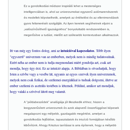
Ez a gondolkodási módszer inspiráló lehet a mesterséges
intelligenciában is, ahol az univerzumokat egyszerű axiómarendszerek
és modellek képviselhetik, amelyek az értékelést és az ellentmondások
gyors felismerését szolgálják. Az ilyen keretek segíthetnek eljutni a
„valószínűsíthető igazságokhoz” bonyolultabb rendszerekben is,
megerősítve a tudást, mielőtt azt szélesebb kontextusban alkalmazzuk.
Itt van még egy fontos dolog, ami az
intuícióval kapcsolatos
. Több ilyen
"egyszerű" univerzum van az emberben, melyek nem is mindig tudatosulnak.
Ezért néha az ember nem is tudja megmondani miért gondolja azt, csak azt
mondja, hogy úgy érzi. Ez az intuíció alapja. A Bibliában is olvashatjuk, hogy
Isten a szívbe vagy a vesébe lát, ugyanis az egyes szervek ilyen univerzumok,
melyek nem csak fizikai, de szellemei energiákkal is tudnak dolgozni, illetve az
ember szellemi és asztrális testében is léteznek. Például, amikor azt mondjuk,
hogy valaki a szívével látott meg valamit.
A "példabeszédek" analógiája jól illeszkedik ehhez, hiszen a
leegyszerűsített univerzumok és azok alapvető összefüggései képesek
megalapozni egy mélyebb, gazdagabb megértést, amelyet a
gondolkodás fejlődése, tapasztalatok és intuíció formájában később
kibővítünk. Ahogy Krisztus tanításai is arra építenek, hogy a mélyebb