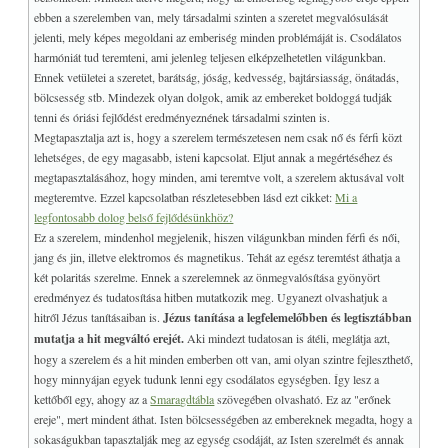
ebben a szerelemben van, mely társadalmi szinten a szeretet megvalósulását
jelenti, mely képes megoldani az emberiség minden problémáját is. Csodálatos
harmóniát tud teremteni, ami jelenleg teljesen elképzelhetetlen világunkban.
Ennek vetületei a szeretet, barátság, jóság, kedvesség, bajtársiasság, önátadás,
bölcsesség stb. Mindezek olyan dolgok, amik az embereket boldoggá tudják
tenni és óriási fejlődést eredményeznének társadalmi szinten is.
Megtapasztalja azt is, hogy a szerelem természetesen nem csak nő és férfi közt
lehetséges, de egy magasabb, isteni kapcsolat. Eljut annak a megértéséhez és
megtapasztalásához, hogy minden, ami teremtve volt, a szerelem aktusával volt
megteremtve. Ezzel kapcsolatban részletesebben lásd ezt cikket:
Mi a
legfontosabb dolog belső fejlődésünkhöz?
Ez a szerelem, mindenhol megjelenik, hiszen világunkban minden férfi és női,
jang és jin, illetve elektromos és magnetikus. Tehát az egész teremtést áthatja a
két polaritás szerelme. Ennek a szerelemnek az önmegvalósítása gyönyört
eredményez és tudatosítása hitben mutatkozik meg. Ugyanezt olvashatjuk a
hitről Jézus tanításaiban is.
Jézus tanítása a legfelemelőbben és legtisztábban
mutatja a hit megváltó erejét.
Aki mindezt tudatosan is átéli, meglátja azt,
hogy a szerelem és a hit minden emberben ott van, ami olyan szintre fejleszthető,
hogy minnyájan egyek tudunk lenni egy csodálatos egységben. Így lesz a
kettőből egy, ahogy az a
Smaragdtábla
szövegében olvasható. Ez az "erőnek
ereje", mert mindent áthat. Isten bölcsességében az embereknek megadta, hogy a
sokaságukban tapasztalják meg az egység csodáját, az Isten szerelmét és annak