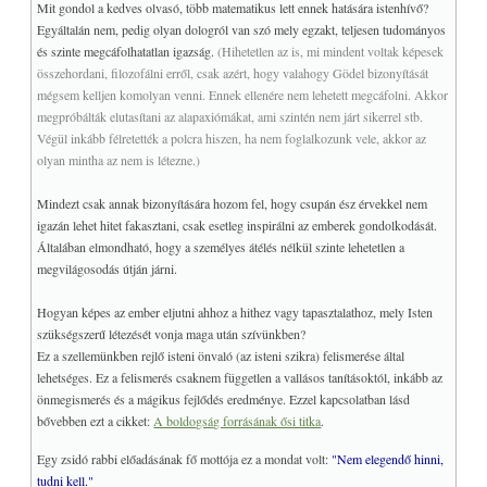
Mit gondol a kedves olvasó, több matematikus lett ennek hatására istenhívő?
Egyáltalán nem, pedig olyan dologról van szó mely egzakt, teljesen tudományos
és szinte megcáfolhatatlan igazság.
(Hihetetlen az is, mi mindent voltak képesek
összehordani, filozofálni erről, csak azért, hogy valahogy Gödel bizonyítását
mégsem kelljen komolyan venni. Ennek ellenére nem lehetett megcáfolni. Akkor
megpróbálták elutasítani az alapaxiómákat, ami szintén nem járt sikerrel stb.
Végül inkább félretették a polcra hiszen, ha nem foglalkozunk vele, akkor az
olyan mintha az nem is létezne.)
Mindezt csak annak bizonyítására hozom fel, hogy csupán ész érvekkel nem
igazán lehet hitet fakasztani, csak esetleg inspirálni az emberek gondolkodását.
Általában elmondható, hogy a személyes átélés nélkül szinte lehetetlen a
megvilágosodás útján járni.
Hogyan képes az ember eljutni ahhoz a hithez vagy tapasztalathoz, mely Isten
szükségszerű létezését vonja maga után szívünkben?
Ez a szellemünkben rejlő isteni önvaló (az isteni szikra) felismerése által
lehetséges. Ez a felismerés csaknem független a vallásos tanításoktól, inkább az
önmegismerés és a mágikus fejlődés eredménye. Ezzel kapcsolatban lásd
bővebben ezt a cikket:
A boldogság forrásának ősi titka
.
Egy zsidó rabbi előadásának fő mottója ez a mondat volt:
"Nem elegendő hinni,
tudni kell."