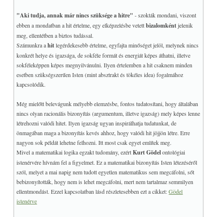
TAROT
+
"Aki tudja, annak már nincs szüksége a hitre"
- szokták mondani, viszont
ebben a mondatban a hit értelme, egy elképzelésbe vetett
bizalomként
jelenik
LINKEK, Download
+
meg, ellentétben a biztos tudással.
I-CHING
+
Számunkra a
hit
legérdekesebb értelme, egyfajta minőséget jelöl, melynek nincs
+
TUDATOSSÁG, IQ/EQ
konkrét helye és igazsága, de sokféle formát és energiát képes áthatni, illetve
sokféleképpen képes megnyilvánulni. Ilyen értelemben a hit csaknem minden
+
COVID
esetben szükségszerűen Isten (mint absztrakt és tökéles idea) fogalmához
+
MY WEB GO
kapcsolódik.
Még mielőtt belevágunk mélyebb elemzésbe, fontos tudatosítani, hogy általában
nincs olyan racionális bizonyítás (argumentum, illetve igazság) mely képes lenne
létrehozni valódi hitet. Ilyen igazság ugyan inspirálhatja tudatunkat, de
önmagában maga a bizonyítás kevés ahhoz, hogy valódi hit jöjjön létre. Erre
nagyon sok példát lehetne felhozni. Itt most csak egyet említek meg.
Mivel a matematikai logika egzakt tudomány, ezért
Kurt Gödel
ontológiai
istenérvére hívnám fel a figyelmet. Ez a matematikai bizonyítás Isten létezéséről
szól, melyet a mai napig nem tudott egyetlen matematikus sem megcáfolni, sőt
bebizonyították, hogy nem is lehet megcáfolni, mert nem tartalmaz semmilyen
ellentmondást. Ezzel kapcsolatban lásd részletesebben ezt a cikket:
Gödel
istenérve