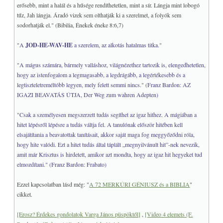
erősebb, mint a halál és a hűsége rendíthetetlen, mint a sír. Lángja mint lobogó
tűz, Jah lángja. Áradó vizek sem olthatják ki a szerelmet, a folyók sem
sodorhatják el." (Bibilia, Énekek éneke 8:6,7)
"A
JOD-HE-WAV-HE
a szerelem, az alkotás hatalmas titka."
"A mágus számára, bármely valláshoz, világnézethez tartozik is, elengedhetetlen,
hogy az istenfogalom a legmagasabb, a legdrágább, a legértékesebb és a
legtiszteletreméltóbb legyen, mely felett semmi nincs." (Franz Bardon: AZ
IGAZI BEAVATÁS ÚTJA, Der Weg zum wahren Adepten)
"Csak a személyesen megszerzett tudás segíthet az igaz hithez. A mágiában a
hitet lépésről lépésre a tudás váltja fel. A tanulónak először hitében kell
elsajátítania a beavatottak tanításait, akkor saját maga fog meggyőződni róla,
hogy hite valódi. Ezt a hitet tudás által táplált „megnyilvánult hit”-nek nevezik,
amit már Krisztus is hirdetett, amikor azt mondta, hogy az igaz hit hegyeket tud
elmozdítani." (Franz Bardon: Frabato)
Ezzel kapcsolatban lásd még: "
A 72 MERKÚRI GÉNIUSZ és a BIBLIA
"
cikket.
[Erosz? Érdekes gondolatok Varga János püspöktől]
,
[Video 4 elemets (F.