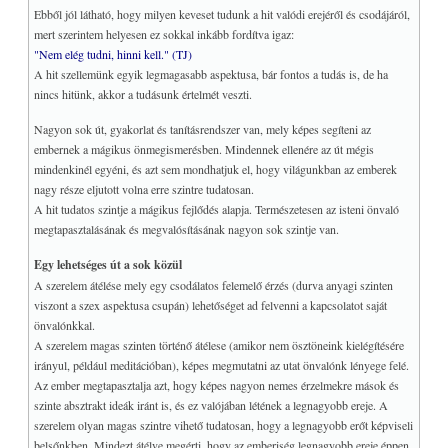
Ebből jól látható, hogy milyen keveset tudunk a hit valódi erejéről és csodájáról,
mert szerintem helyesen ez sokkal inkább fordítva igaz:
"Nem elég tudni, hinni kell." (TJ)
A hit szellemünk egyik legmagasabb aspektusa, bár fontos a tudás is, de ha
nincs hitünk, akkor a tudásunk értelmét veszti.
Nagyon sok út, gyakorlat és tanításrendszer van, mely képes segíteni az
embernek a mágikus önmegismerésben. Mindennek ellenére az út mégis
mindenkinél egyéni, és azt sem mondhatjuk el, hogy világunkban az emberek
nagy része eljutott volna erre szintre tudatosan.
A hit tudatos szintje a mágikus fejlődés alapja. Természetesen az isteni önvaló
megtapasztalásának és megvalósításának nagyon sok szintje van.
Egy lehetséges út a sok közül
A szerelem átélése mely egy csodálatos felemelő érzés (durva anyagi szinten
viszont a szex aspektusa csupán) lehetőséget ad felvenni a kapcsolatot saját
önvalónkkal.
A szerelem magas szinten történő átélese (amikor nem ösztöneink kielégítésére
irányul, például meditációban), képes megmutatni az utat önvalónk lényege felé.
Az ember megtapasztalja azt, hogy képes nagyon nemes érzelmekre mások és
szinte absztrakt ideák iránt is, és ez valójában létének a legnagyobb ereje. A
szerelem olyan magas szintre vihető tudatosan, hogy a legnagyobb erőt képviseli
belsőnkben. Mindezt átélve megérti, hogy az emberiség legnagyobb ereje éppen