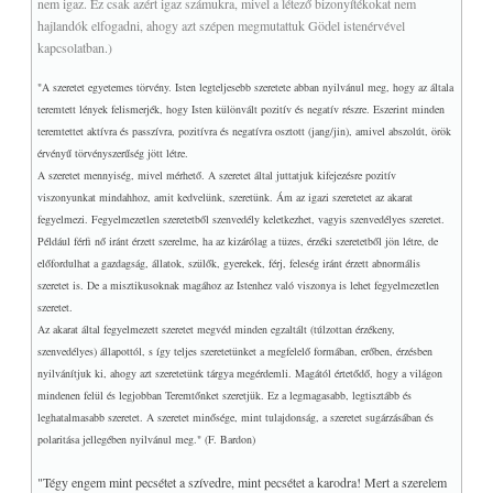
nem igaz. Ez csak azért igaz számukra, mivel a létező bizonyítékokat nem
hajlandók elfogadni, ahogy azt szépen megmutattuk Gödel istenérvével
kapcsolatban.)
"A szeretet egyetemes törvény. Isten legteljesebb szeretete abban nyilvánul meg, hogy az általa
teremtett lények felismerjék, hogy Isten különvált pozitív és negatív részre. Eszerint minden
teremtettet aktívra és passzívra, pozitívra és negatívra osztott (jang/jin), amivel abszolút, örök
érvényű törvényszerűség jött létre.
A szeretet mennyiség, mivel mérhető. A szeretet által juttatjuk kifejezésre pozitív
viszonyunkat mindahhoz, amit kedvelünk, szeretünk. Ám az igazi szeretetet az akarat
fegyelmezi. Fegyelmezetlen szeretetből szenvedély keletkezhet, vagyis szenvedélyes szeretet.
Például férfi nő iránt érzett szerelme, ha az kizárólag a tüzes, érzéki szeretetből jön létre, de
előfordulhat a gazdagság, állatok, szülők, gyerekek, férj, feleség iránt érzett abnormális
szeretet is. De a misztikusoknak magához az Istenhez való viszonya is lehet fegyelmezetlen
szeretet.
Az akarat által fegyelmezett szeretet megvéd minden egzaltált (túlzottan érzékeny,
szenvedélyes) állapottól, s így teljes szeretetünket a megfelelő formában, erőben, érzésben
nyilvánítjuk ki, ahogy azt szeretetünk tárgya megérdemli. Magától értetődő, hogy a világon
mindenen felül és legjobban Teremtőnket szeretjük. Ez a legmagasabb, legtisztább és
leghatalmasabb szeretet. A szeretet minősége, mint tulajdonság, a szeretet sugárzásában és
polaritása jellegében nyilvánul meg." (F. Bardon)
"Tégy engem mint pecsétet a szívedre, mint pecsétet a karodra! Mert a szerelem