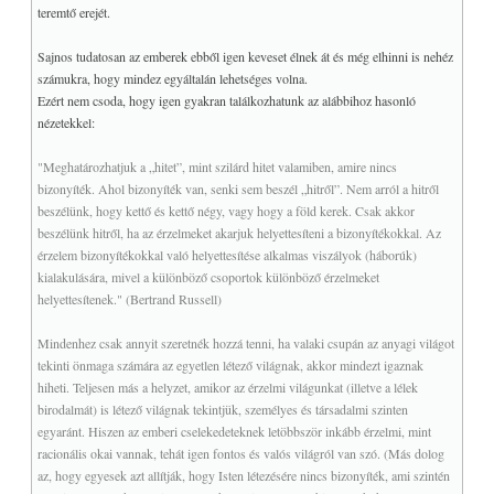
teremtő erejét.
Sajnos tudatosan az emberek ebből igen keveset élnek át és még elhinni is nehéz
számukra, hogy mindez egyáltalán lehetséges volna.
Ezért nem csoda, hogy igen gyakran találkozhatunk az alábbihoz hasonló
nézetekkel:
"Meghatározhatjuk a „hitet”, mint szilárd hitet valamiben, amire nincs
bizonyíték. Ahol bizonyíték van, senki sem beszél „hitről”. Nem arról a hitről
beszélünk, hogy kettő és kettő négy, vagy hogy a föld kerek. Csak akkor
beszélünk hitről, ha az érzelmeket akarjuk helyettesíteni a bizonyítékokkal. Az
érzelem bizonyítékokkal való helyettesítése alkalmas viszályok (háborúk)
kialakulására, mivel a különböző csoportok különböző érzelmeket
helyettesítenek." (Bertrand Russell)
Mindenhez csak annyit szeretnék hozzá tenni, ha valaki csupán az anyagi világot
tekinti önmaga számára az egyetlen létező világnak, akkor mindezt igaznak
hiheti. Teljesen más a helyzet, amikor az érzelmi világunkat (illetve a lélek
birodalmát) is létező világnak tekintjük, személyes és társadalmi szinten
egyaránt. Hiszen az emberi cselekedeteknek letöbbször inkább érzelmi, mint
racionális okai vannak, tehát igen fontos és valós világról van szó. (Más dolog
az, hogy egyesek azt allítják, hogy Isten létezésére nincs bizonyíték, ami szintén