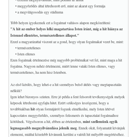
• meggyőződés által létrehozott erő, mint az akarat egy formája
Az inspiráció
• a megvilágosodás egy stádiuma
♥
Gödel: Isten bizonyítása
Több helyen igyekeznek ezt a fogalmat vallásos alapon megközelíteni:
Korunk és a Biblia
"A hit az ember helyes lelki magatartása Isten iránt, míg a hit hiánya az
♥
A Jelenések hét csillaga
Istennel ellentétes, természetellenes állapot."
♥
A Jelenések teljesedése
Ezzel a magyarázattal viszont az a gond, hogy olyan fogalmakat vezet be, mint:
• természetellenes
Bardon jövendölései
• Isten ellenes
A Biblia csodája
Ezen fogalmak értelmezése még nagyobb problémákat vet fel, mint maga a hit
♥
A szexualitás
fogalma. Nagyon nehéz értelmezni, miért lenne valaki Isten ellenes, vagy
♥
Az Énekek éneke titkai
természetellenes, ha nem hisz Istenben.
Propaganda és a bálványok
Az első kérdés, hogy lehet-e a hit személyes belső átélés vagy megtapasztalás
♥
A tanulás algoritmusa
nélküli?
A szombat és a hallgatás
Igen lehet bizonyos szinten. Erre jó példa a fent felsorolt tevékenységek melyek
képesek létrehozni egyfajta hitet. Ezért szükséges leszögezni, hogy a
♥
Az univerzális vallás
továbbiakban
hit
olyan formájáról fogunk elmélkedni, mely Isten létével
Miért esik szét?
kapcsolatos meggyőződés, személyes felismerés és tapasztalat fogalmaihoz
Az immanens szentség
kötődnek. Végsősoron a hit, ebben az értelemben,
mint szellemünk egyik
A következetlenség
legmagasabb megnyilvánulása jelenik meg
. Ennek okát, folyamatát kívánjuk
elemezni, miáltal közelebb kívánunk kerülni a valódi hit mélyebb megértéséhez.
MISZTIKA & MÁGIA
+