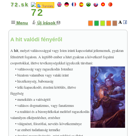
72.sk
Menu
Új írások
A hit valódi fényéről
GONDOLATOK
+
Nyílt levél - Izrael szerepe
A
hit
, melyet vallásossággal vagy Isten iránti kapcsolattal jellemeznek, gyakran
félreértett fogalom. A legtöbb ember a hitet gyakran a következő fogalmi
Ne gyilkolj parancsolat
csoportokkal, illetve tevékenységekkel igyekszik társítani:
♥
A boldogság forrása
• vallásosság vagy ragaszkodás Istenhez
A keresztény értékrend
• bizalom valamiben vagy valaki iránt
♥
• hiszékenység, babonaság
Mi van a halál után?
• lelki kapaszkodó, érzelmi kötődés, illetve
Szeretetünk és Isten
függőség
Az ima erejéről (a Miatyánk)
• menekülés a valóságtól
♥
A bibliai teremtés
• vallásos dogmatizmus, vagy fanatizmus
• a realitást és a bizonyítékokat mellőző ragaszkodás
Az angyalok szabadsága
valamilyen elképzeléshez, erzéshez
Földönkívüli civilizációk
• világnézet, filozófiai, nevelés következménye
♥
A Korán ihletettsége?
• az emberi tudatlanság terméke
• érzelmi megnyilvánulás, mint például az áhítat
Góg és Magóg ellentéte