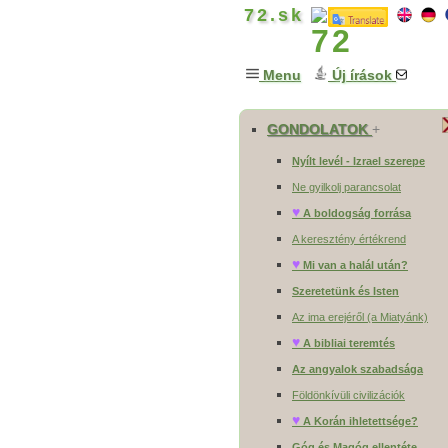
72.sk
Menu
Új írások
GONDOLATOK
+
Nyílt levél - Izrael szerepe
Ne gyilkolj parancsolat
♥
A boldogság forrása
A keresztény értékrend
♥
Mi van a halál után?
Szeretetünk és Isten
Az ima erejéről (a Miatyánk)
♥
A bibliai teremtés
Az angyalok szabadsága
Földönkívüli civilizációk
♥
A Korán ihletettsége?
Góg és Magóg ellentéte