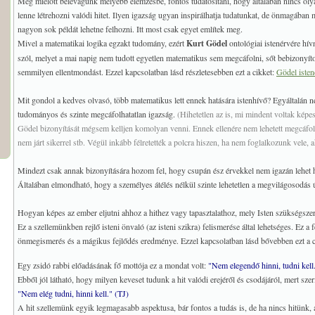
Még mielőtt belevágunk mélyebb elemzésbe, fontos tudatosítani, hogy általában nincs olya
lenne létrehozni valódi hitet. Ilyen igazság ugyan inspirálhatja tudatunkat, de önmagában m
nagyon sok példát lehetne felhozni. Itt most csak egyet említek meg.
Mivel a matematikai logika egzakt tudomány, ezért
Kurt Gödel
ontológiai istenérvére hív
szól, melyet a mai napig nem tudott egyetlen matematikus sem megcáfolni, sőt bebizonyíto
semmilyen ellentmondást. Ezzel kapcsolatban lásd részletesebben ezt a cikket:
Gödel isten
Mit gondol a kedves olvasó, több matematikus lett ennek hatására istenhívő? Egyáltalán n
tudományos és szinte megcáfolhatatlan igazság.
(Hihetetlen az is, mi mindent voltak képes
Gödel bizonyítását mégsem kelljen komolyan venni. Ennek ellenére nem lehetett megcáfoln
nem járt sikerrel stb. Végül inkább félretették a polcra hiszen, ha nem foglalkozunk vele, 
Mindezt csak annak bizonyítására hozom fel, hogy csupán ész érvekkel nem igazán lehet hi
Általában elmondható, hogy a személyes átélés nélkül szinte lehetetlen a megvilágosodás út
Hogyan képes az ember eljutni ahhoz a hithez vagy tapasztalathoz, mely Isten szükségsze
Ez a szellemünkben rejlő isteni önvaló (az isteni szikra) felismerése által lehetséges. Ez a
önmegismerés és a mágikus fejlődés eredménye. Ezzel kapcsolatban lásd bővebben ezt a 
Egy zsidó rabbi előadásának fő mottója ez a mondat volt:
"Nem elegendő hinni, tudni kell
Ebből jól látható, hogy milyen keveset tudunk a hit valódi erejéről és csodájáról, mert sze
"Nem elég tudni, hinni kell." (TJ)
A hit szellemünk egyik legmagasabb aspektusa, bár fontos a tudás is, de ha nincs hitünk, 