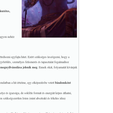
lentétes,
Nagyon nehéz
étrehozni egyfajta hitet. Ezért szükséges leszögezni, hogy a
győződés, személyes felismerés és tapasztalat fogalmaihoz
 megnyilvánulása jelenik meg
. Ennek okát, folyamatát kívánjuk
ndatban a hit értelme, egy elképzelésbe vetett
bizalomként
lye és igazsága, de sokféle formát és energiát képes áthatni,
n szükségszerűen Isten (mint absztrakt és tökéles idea)