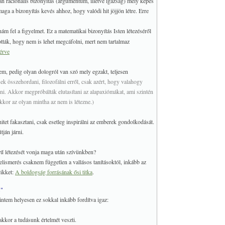
n racionális bizonyítás (argumentum, illetve igazság) mely képes
aga a bizonyítás kevés ahhoz, hogy valódi hit jöjjön létre. Erre
nám fel a figyelmet. Ez a matematikai bizonyítás Isten létezéséről
tták, hogy nem is lehet megcáfolni, mert nem tartalmaz
érve
em, pedig olyan dologról van szó mely egzakt, teljesen
ek összehordani, filozofálni erről, csak azért, hogy valahogy
i. Akkor megpróbálták elutasítani az alapaxiómákat, ami szintén
akkor az olyan mintha az nem is létezne.)
tet fakasztani, csak esetleg inspirálni az emberek gondolkodását.
ján járni.
rű létezését vonja maga után szívünkben?
 felismerés csaknem független a vallásos tanításoktól, inkább az
cikket:
A boldogság forrásának ősi titka
.
."
rintem helyesen ez sokkal inkább fordítva igaz:
akkor a tudásunk értelmét veszti.