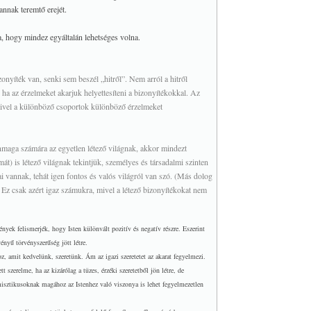
annak teremtő erejét.
a, hogy mindez egyáltalán lehetséges volna.
zonyíték van, senki sem beszél „hitről”. Nem arról a hitről
 ha az érzelmeket akarjuk helyettesíteni a bizonyítékokkal. Az
 mivel a különböző csoportok különböző érzelmeket
önmaga számára az egyetlen létező világnak, akkor mindezt
mát) is létező világnak tekintjük, személyes és társadalmi szinten
i vannak, tehát igen fontos és valós világról van szó. (Más dolog
z. Ez csak azért igaz számukra, mivel a létező bizonyítékokat nem
ények felismerjék, hogy Isten különvált pozitív és negatív részre. Eszerint
vényű törvényszerűség jött létre.
z, amit kedvelünk, szeretünk. Ám az igazi szeretetet az akarat fegyelmezi.
t szerelme, ha az kizárólag a tüzes, érzéki szeretetből jön létre, de
 a misztikusoknak magához az Istenhez való viszonya is lehet fegyelmezetlen