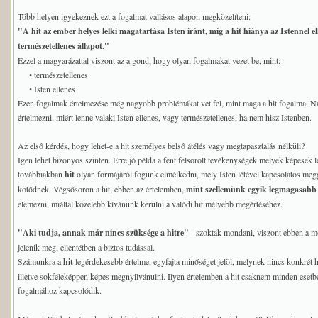
Több helyen igyekeznek ezt a fogalmat vallásos alapon megközelíteni:
"A hit az ember helyes lelki magatartása Isten iránt, míg a hit hiánya az Istennel el
természetellenes állapot."
Ezzel a magyarázattal viszont az a gond, hogy olyan fogalmakat vezet be, mint:
• természetellenes
• Isten ellenes
Ezen fogalmak értelmezése még nagyobb problémákat vet fel, mint maga a hit fogalma. 
értelmezni, miért lenne valaki Isten ellenes, vagy természetellenes, ha nem hisz Istenben.
Az első kérdés, hogy lehet-e a hit személyes belső átélés vagy megtapasztalás nélküli?
Igen lehet bizonyos szinten. Erre jó példa a fent felsorolt tevékenységek melyek képesek l
továbbiakban
hit
olyan formájáról fogunk elmélkedni, mely Isten létével kapcsolatos meg
kötődnek. Végsősoron a hit, ebben az értelemben,
mint szellemünk egyik legmagasabb
elemezni, miáltal közelebb kívánunk kerülni a valódi hit mélyebb megértéséhez.
"Aki tudja, annak már nincs szüksége a hitre"
- szokták mondani, viszont ebben a mo
jelenik meg, ellentétben a biztos tudással.
Számunkra a
hit
legérdekesebb értelme, egyfajta minőséget jelöl, melynek nincs konkrét he
illetve sokféleképpen képes megnyilvánulni. Ilyen értelemben a hit csaknem minden esetbe
fogalmához kapcsolódik.