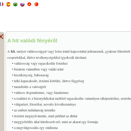
A hit valódi fényéről
A
hit
, melyet vallásossággal vagy Isten iránti kapcsolattal jellemeznek, gyakran félreérte
csoportokkal, illetve tevékenységekkel igyekszik társítani:
• vallásosság vagy ragaszkodás Istenhez
• bizalom valamiben vagy valaki iránt
• hiszékenység, babonaság
• lelki kapaszkodó, érzelmi kötődés, illetve függőség
• menekülés a valóságtól
• vallásos dogmatizmus, vagy fanatizmus
• a realitást és a bizonyítékokat mellőző ragaszkodás valamilyen elképzeléshez, erzésh
• világnézet, filozófiai, nevelés következménye
• az emberi tudatlanság terméke
• érzelmi megnyilvánulás, mint például az áhítat
• meggyőződés által létrehozott erő, mint az akarat egy formája
• a megvilágosodás egy stádiuma