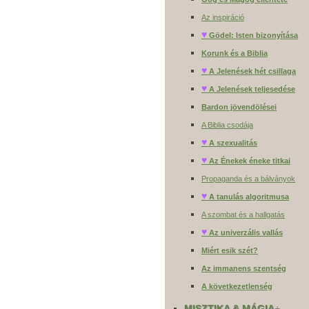
Az inspiráció
♥
Gödel: Isten bizonyítása
Korunk és a Biblia
♥
A Jelenések hét csillaga
♥
A Jelenések teljesedése
Bardon jövendölései
A Biblia csodája
♥
A szexualitás
♥
Az Énekek éneke titkai
Propaganda és a bálványok
♥
A tanulás algoritmusa
A szombat és a hallgatás
♥
Az univerzális vallás
Miért esik szét?
Az immanens szentség
A következetlenség
MISZTIKA & MÁGIA
+