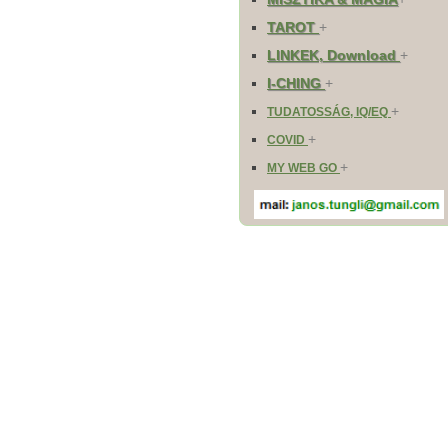
TAROT
+
LINKEK, Download
+
I-CHING
+
+
TUDATOSSÁG, IQ/EQ
+
COVID
+
MY WEB GO