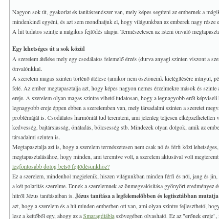
Nagyon sok út, gyakorlat és tanításrendszer van, mely képes segíteni az embernek a má
mindenkinél egyéni, és azt sem mondhatjuk el, hogy világunkban az emberek nagy része elj
A hit tudatos szintje a mágikus fejlődés alapja. Természetesen az isteni önvaló megtapasz
Egy lehetséges út a sok közül
A szerelem átélése mely egy csodálatos felemelő érzés (durva anyagi szinten viszont a sze
önvalónkkal.
A szerelem magas szinten történő átélese (amikor nem ösztöneink kielégítésére irányul, p
felé. Az ember megtapasztalja azt, hogy képes nagyon nemes érzelmekre mások és szinte ab
ereje. A szerelem olyan magas szintre vihető tudatosan, hogy a legnagyobb erőt képvisel
legnagyobb ereje éppen ebben a szerelemben van, mely társadalmi szinten a szeretet megv
problémáját is. Csodálatos harmóniát tud teremteni, ami jelenleg teljesen elképzelhetetlen v
kedvesség, bajtársiasság, önátadás, bölcsesség stb. Mindezek olyan dolgok, amik az embe
társadalmi szinten is.
Megtapasztalja azt is, hogy a szerelem természetesen nem csak nő és férfi közt lehetséges
megtapasztalásához, hogy minden, ami teremtve volt, a szerelem aktusával volt megteremtv
legfontosabb dolog belső fejlődésünkhöz?
Ez a szerelem, mindenhol megjelenik, hiszen világunkban minden férfi és női, jang és jin, 
a két polaritás szerelme. Ennek a szerelemnek az önmegvalósítása gyönyört eredményez é
hitről Jézus tanításaiban is.
Jézus tanítása a legfelemelőbben és legtisztábban mutatja 
azt, hogy a szerelem és a hit minden emberben ott van, ami olyan szintre fejleszthető, h
lesz a kettőből egy, ahogy az a
Smaragdtábla
szövegében olvasható. Ez az "erőnek ereje",