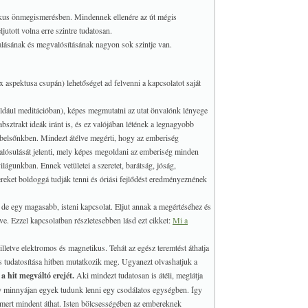
gikus önmegismerésben. Mindennek ellenére az út mégis
utott volna erre szintre tudatosan.
talásának és megvalósításának nagyon sok szintje van.
x aspektusa csupán) lehetőséget ad felvenni a kapcsolatot saját
éldául meditációban), képes megmutatni az utat önvalónk lényege
sztrakt ideák iránt is, és ez valójában létének a legnagyobb
i belsőnkben. Mindezt átélve megérti, hogy az emberiség
alósulását jelenti, mely képes megoldani az emberiség minden
ilágunkban. Ennek vetületei a szeretet, barátság, jóság,
reket boldoggá tudják tenni és óriási fejlődést eredményeznének
, de egy magasabb, isteni kapcsolat. Eljut annak a megértéséhez és
e. Ezzel kapcsolatban részletesebben lásd ezt cikket:
Mi a
illetve elektromos és magnetikus. Tehát az egész teremtést áthatja
s tudatosítása hitben mutatkozik meg. Ugyanezt olvashatjuk a
a hit megváltó erejét.
Aki mindezt tudatosan is átéli, meglátja
ogy minnyájan egyek tudunk lenni egy csodálatos egységben. Így
 mert mindent áthat. Isten bölcsességében az embereknek