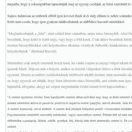
megadta, hogy a sokaságukban tapasztalják meg az egység csodáját, az Isten szerelmét és 
Sajnos tudatosan az emberek ebből igen keveset élnek át és még elhinni is nehéz számukr
Ezért nem csoda, hogy igen gyakran találkozhatunk az alábbihoz hasonló nézetekkel:
"Meghatározhatjuk a „hitet”, mint szilárd hitet valamiben, amire nincs bizonyíték. Ahol bi
beszélünk, hogy kettő és kettő négy, vagy hogy a föld kerek. Csak akkor beszélünk hitről,
érzelem bizonyítékokkal való helyettesítése alkalmas viszályok (háborúk) kialakulására,
helyettesítenek." (Bertrand Russell)
Mindenhez csak annyit szeretnék hozzá tenni, ha valaki csupán az anyagi világot tekinti 
igaznak hiheti. Teljesen más a helyzet, amikor az érzelmi világunkat (illetve a lélek birodal
egyaránt. Hiszen az emberi cselekedeteknek letöbbször inkább érzelmi, mint racionális oka
az, hogy egyesek azt allítják, hogy Isten létezésére nincs bizonyíték, ami szintén nem iga
hajlandók elfogadni, ahogy azt szépen megmutattuk Gödel istenérvével kapcsolatban.)
"A szeretet egyetemes törvény. Isten legteljesebb szeretete abban nyilvánul meg, hogy az általa teremtett l
minden teremtettet aktívra és passzívra, pozitívra és negatívra osztott (jang/jin), amivel abszolút, örök ér
A szeretet mennyiség, mivel mérhető. A szeretet által juttatjuk kifejezésre pozitív viszonyunkat mindahho
Fegyelmezetlen szeretetből szenvedély keletkezhet, vagyis szenvedélyes szeretet. Például férfi nő iránt érzet
előfordulhat a gazdagság, állatok, szülők, gyerekek, férj, feleség iránt érzett abnormális szeretet is. De
szeretet.