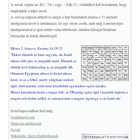
Bardon jövendölései
A nevek végére az -El ( אֵל ) vagy –Yah (יָה ) toldalékot kell hozzátenni, hogy
Bardon negyedik kártyája
megkapjuk a teljes nevet.
♥
A szöveg teljesen érthető és mégis a fent bemutatott módon a 72 merkúri
A Jelenések hét csillaga
inteligencia nevét is tartalmazza. Ez egy olyan csoda, amit még a mesterséges
♥
A Jelenések spirálja
intelligenciával is igen nehéz volna létrehozni, minden kétséget kizáróan
Steiner: A kozmikus gondolat
bizonyítja az iratok ihletettségét.
Steiner: Lukács evangéliuma
Mózes 2. könyve, Exodus 14:19-21
♥
A csillagok tanúskodnak
"Ekkor elindult az Isten angyala, aki Izráel
Okkult anatómia
tábora előtt járt, és mögéjük ment. Elindult az
Perseus interjú
előttük levő felhőoszlop is, és mögéjük állt.
♥
Odament Egyiptom tábora és Izráel tábora
A szexualitás
közé, és az a felhő, amely világítani szokott
Freud új emberképe
éjjel, sötét maradt, ezért nem közeledtek egymáshoz egész éjszaka.
♥
Az Énekek éneke titkai
Mózes kinyújtotta kezét a tenger felé, az ÚR pedig egész éjjel visszafelé hajtotta a
tengert erős keleti széllel, és szárazzá tette a tengert, úgyhogy a víz kettévált."
A 4 elem elrendezései
A 12 csillagjegy
Ezzel kapcsolatban lásd még:
♥
Az univerzális vallás
Guideangel.com
♥
A templom értelme
Shem-ha-mephorash
Nevek
♥
Mi a tudat?
Wikipedia: Shem HaMephorash
♥
A jelenlét