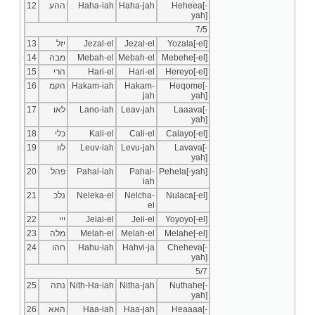
12
ההע
Haha-iah
Haha-jah
Heheea[-
yah]
7/5
13
יזל
Jezal-el
Jezal-el
Yozala[-el]
14
מבה
Mebah-el
Mebah-el
Mebehe[-el]
15
הרי
Hari-el
Hari-el
Hereyo[-el]
16
הקמ
Hakam-iah
Hakam-
Heqome[-
jah
yah]
17
לאו
Lano-iah
Leav-jah
Laaava[-
yah]
18
כלי
Kali-el
Cali-el
Calayo[-el]
19
לוו
Leuv-iah
Levu-jah
Lavava[-
yah]
20
פהל
Pahal-iah
Pahal-
Pehela[-yah]
iah
21
נלכ
Neleka-el
Nelcha-
Nulaca[-el]
el
22
ייי
Jeiai-el
Jeii-el
Yoyoyo[-el]
23
מלה
Melah-el
Melah-el
Melahe[-el]
24
חהו
Hahu-iah
Hahvi-ja
Cheheva[-
yah]
5/7
25
נתה
Nith-Ha-iah
Nitha-jah
Nuthahe[-
yah]
26
האא
Haa-iah
Haa-jah
Heaaaa[-