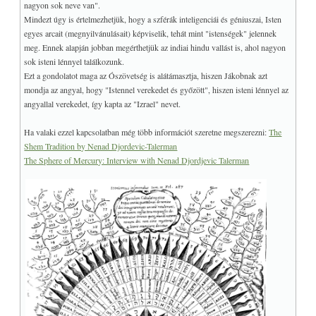
nagyon sok neve van".
Mindezt úgy is értelmezhetjük, hogy a szférák inteligenciái és géniuszai, Isten
egyes arcait (megnyilvánulásait) képviselik, tehát mint "istenségek" jelennek
meg. Ennek alapján jobban megérthetjük az indiai hindu vallást is, ahol nagyon
sok isteni lénnyel találkozunk.
Ezt a gondolatot maga az Ószövetség is alátámasztja, hiszen Jákobnak azt
mondja az angyal, hogy "Istennel verekedet és győzött", hiszen isteni lénnyel az
angyallal verekedet, így kapta az "Izrael" nevet.
Ha valaki ezzel kapcsolatban még több információt szeretne megszerezni:
The
Shem Tradition by Nenad Djordevic-Talerman
The Sphere of Mercury: Interview with Nenad Djordjevic Talerman