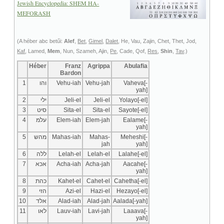
Jewish Encyclopedia: SHEM HA-
Az imádat
MEFORASH
A kvantumfizika
Egy csillag születése
(A héber abc betűi:
Alef
,
Bet
,
Gimel
,
Dalet
, He, Vau, Zajin, Chet, Thet, Jod,
Kaf
, Lamed,
Mem
, Nun, Szameh, Ajin,
Pe
, Cade, Qof,
Res
,
Shin
,
Tav
.)
TAROT
+
Héber
Franz
Agrippa
Abulafia
LINKEK, Download
+
Bardon
I-CHING
+
1
והו
Vehu-iah
Vehu-jah
Vaheva[-
yah]
+
TUDATOSSÁG, IQ/EQ
2
ילי
Jeli-el
Jeli-el
Yolayo[-el]
+
COVID
3
סיט
Sita-el
Sita-el
Sayote[-el]
4
עלמ
Elem-iah
Elem-jah
Ealame[-
+
MY WEB GO
yah]
5
מהש
Mahas-iah
Mahas-
Meheshi[-
jah
yah]
6
ללה
Lelah-el
Lelah-el
Lalahe[-el]
7
אכא
Acha-iah
Acha-jah
Aacahe[-
yah]
8
כהת
Kahet-el
Cahet-el
Cahetha[-el]
9
הזי
Azi-el
Hazi-el
Hezayo[-el]
10
אלד
Alad-iah
Alad-jah
Aalada[-yah]
11
לאו
Lauv-iah
Lavi-jah
Laaava[-
yah]