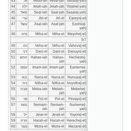
43
וול
Veubi-ah
Veval-jah
Vavala[-yah]
44
ילה
Ielah-iah
Jelah-jah
Yolahe[-yah]
45
סאל
Seal-iah
Saal-jah
Saaala[-yah]
46
ערי
Ari-el
Ari-el
Eareyo[-el]
47
עשל
Asal-iah
Asal-jah
Eashila[-
yah]
48
מיה
Miha-el
Miha-el
Meyohe[-el]
5/7
49
והו
Vehu-el
Vehu-el
Vaheva[-el]
50
דני
Dani-el
Dani-el
Danuyo[-el]
51
החש
Hahas-iah
Hahas-
Hecheshi[-
jah
yah]
52
עממ
Imam-iah
Imam-jah
Eameme[-
yah]
53
ננא
Nana-el
Nana-el
Nunuaa[-el]
54
נית
Nitha-el
Nitha-el
Nuyotha[-el]
55
מבה
Meba-iah
Mebah-
Mebehe[-
jah
yah]
56
פוי
Poi-el
Poi-el
Pevayo[-el]
57
נממ
Nemam-
Nemam-
Numeme[-
iah
jah
yah]
58
ייל
Jeial-el
Jeiali-el
Yoyola[-el]
59
הרח
Harah-el
Harah-el
Hereche[-el]
60
מצר
Mizra-el
Mizra-el
Mezare[-el]