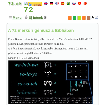
72.sk
Menu
Új írások
A 72 merkúri géniusz a Bibliában
GONDOLATOK
+
MISZTIKA & MÁGIA
+
Franz Bardon második könyvében ismerteti a Merkúr szférában található 72
géniusz nevét, pecsétjét és rövid leírást is ad róluk.
A négy elem tulajonságai
A Biblia inspiráltságának egyik legszebb bizonyítéka, hogy a 72 merkúri
♥
A meditációról
géniusz nevei megtalálhatók a Bibliában is,
Prána, életenergia
Exodus 14:19-21 versekben.
Pozitív és negatív
♥
Gödel: Isten bizonyítása
A 12 drágakő és a fény
A 72 géniusz a Bibliában
♥
A mennyei szférák
A betűkről
♥
Franz Bardon előadásai