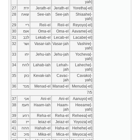
yah]
27
ירת
Jerath-el
Jerath-el
Yoretha[-el]
28
שאה
See-iah
See-jah
Shiaahe[-
yah]
29
ריי
Reii-el
Reii-el
Reyoyo[-el]
30
אומ
Oma-el
Oma-el
Aavame[-el]
31
לכב
Lekab-el
Lecab-el
Lacabe[-el]
32
ושר
Vasar-iah
Vasar-jah
Vashire[-
yah]
33
יחו
Jehu-iah
Jehu-jah
Yocheva[-
yah]
34
להח
Lahab-iah
Lehah-
Laheche[-
jah
yah]
35
כוק
Kevak-iah
Cavac-
Cavako[-
jah
yah]
36
מנד
Menad-el
Manad-el
Menuda[-el]
7/5
37
אני
Ani-el
Ani-el
Aanuyo[-el]
38
חעמ
Haam-iah
Haam-
Heeame[-
jah
yah]
39
רהע
Reha-el
Reha-el
Reheea[-el]
40
ייז
Ieiaz-el
Jeiaz-el
Yoyoza[-el]
41
ההה
Hahah-el
Haha-el
Hehehe[-el]
42
מיכ
Mika-el
Mica-el
Meyoca[-el]