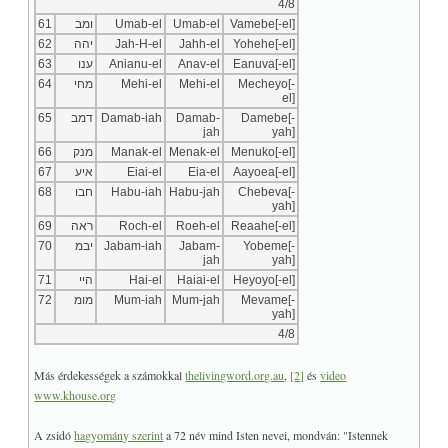
4/8
61
ומב
Umab-el
Umab-el
Vamebe[-el]
62
יהה
Jah-H-el
Jahh-el
Yohehe[-el]
63
ענו
Anianu-el
Anav-el
Eanuva[-el]
64
מחי
Mehi-el
Mehi-el
Mecheyo[-
el]
65
דמב
Damab-iah
Damab-
Damebe[-
jah
yah]
66
מנק
Manak-el
Menak-el
Menuko[-el]
67
איע
Eiai-el
Eia-el
Aayoea[-el]
68
חבו
Habu-iah
Habu-jah
Chebeva[-
yah]
69
ראה
Roch-el
Roeh-el
Reaahe[-el]
70
יבמ
Jabam-iah
Jabam-
Yobeme[-
jah
yah]
71
היי
Hai-el
Haiai-el
Heyoyo[-el]
72
מומ
Mum-iah
Mum-jah
Mevame[-
yah]
4/8
Más érdekességek a számokkal
thelivingword.org.au
,
[2]
és
video
www.khouse.org
A zsidó
hagyomány szerint
a 72 név mind Isten nevei, mondván: "Istennek