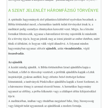
Bardon jövendölései
Bardon negyedik kártyája
A SZENT JELENLÉT HÁROMFÁZISÚ TÖRVÉNYE
♥
A Jelenések hét csillaga
♥
A spirituális hagyományok első pillantásra különböző nyelveken beszélnek: a
A Jelenések spirálja
Biblia történeteket mesél, a hermetikus tanítók tudati törvényeket írnak le, a
Steiner: A kozmikus gondolat
meditáció pedig személyes élményeken keresztül vezet. Mégis, ha a felszíni
Steiner: Lukács evangéliuma
formákat félretesszük, ugyanaz a háromfázisú törvény rajzolódik ki mindenütt.
♥
A csillagok tanúskodnak
Ez a törvény írja le, hogyan jelenik meg az isteni jelenlét az ember életében, miért
tűnik el időnként, és hogyan válik végül állandóvá. A folyamat minden
Okkult anatómia
hagyományban ugyanaz: először
ajándék
, aztán
visszahúzódás
, végül
Perseus interjú
összeolvadás
.
♥
A szexualitás
Az ajándék
Freud új emberképe
A kezdet mindig ajándék. A Biblia történeteiben Izrael ajándékba kapja a
♥
Az Énekek éneke titkai
Sechinát, a felhő és tűzoszlop vezetését; a próféták ajándékba kapják a Lélek
A 4 elem elrendezései
inspirációját, gyakran anélkül, hogy előzetes belső érettséget kellene
felmutatniuk; a tanítványok Pünkösdkor ajándékba kapják a Szent Szellemet, és
A 12 csillagjegy
a háromezres tömeg is azonnal részesül benne. A hermetikus hagyomány
♥
Az univerzális vallás
ugyanezt az előfény, a próba-felkenetés vagy a célállapot előíze kifejezésekkel
♥
A templom értelme
írja le.
♥
A meditációban, imában vagy rituáléban megjelenő béke, fény, bizonyosság
Mi a tudat?
vagy kitágult tudat ugyanennek az ajándéknak a modern formája.
♥
A jelenlét