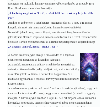
személyes én működik, hanem valami mélyebb, csendesebb és tisztább. Erre
Franz Bardon ezt a mondatot használja:
„A tanítvány megteszi az út felét, a másik felét Isten teszi meg helyette, elébe
jön.”
Amikor az ember eléri a saját határát (megnemesedését), a kapu újra lassan
kinyílik, de most már nem ajándékként, hanem összeolvadásként.
Nem előíz jelenik meg, hanem állapot; nem átmeneti fény, hanem állandó
jelenlét; nem átmeneti inspiráció, hanem stabil forrás. Ez a Szent Szellem valódi
betöltése Bardon értelmezésében, és a Biblia mélyrétegében is ez jelenik meg:
„A Szellem bennetek marad.” (János 14:17)
A három szakasz együtt alkotja a tudatosodás és a fejlődés
útját, egyéni, történelmi és kozmikus szinten is.
Az ajándék megmutatja a célt, a visszahúzódás megérleli az
embert, az összeolvadás pedig beteljesíti azt, amit a kezdeti fény
csak előre jelzett. A Biblia, a hermetikus hagyomány és a
meditáció ugyanannak a fejlődési törvénynek három különböző
nyelvű leírásai.
A modern ember gyakran csak az első szakaszt ismeri (az ajándékot), vagy csak
a másodikat (a száraz időszakot), vagy csak a harmadikat (a misztikus egység
ideálját). A három együtt azonban a teljes út. Aki ezt megérti, annak számára a
hermetikus (spirituális, vallásos) hagyományok többé nem ellentmondanak