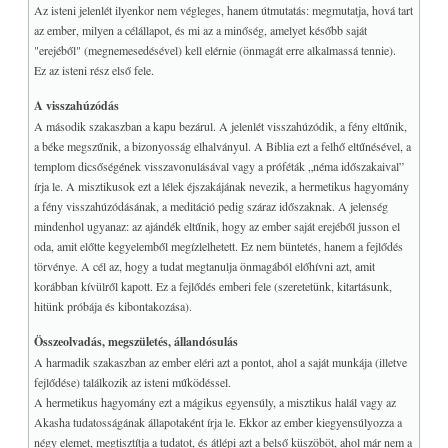
Az isteni jelenlét ilyenkor nem végleges, hanem útmutatás: megmutatja, hová tart
Az imádat
az ember, milyen a célállapot, és mi az a minőség, amelyet később saját
A kvantumfizika
"erejéből" (megnemesedésével) kell elérnie (önmagát erre alkalmassá tennie).
Ez az isteni rész első fele.
Egy csillag születése
A visszahúzódás
TAROT
+
A második szakaszban a kapu bezárul. A jelenlét visszahúzódik, a fény eltűnik,
LINKEK, Download
+
a béke megszűnik, a bizonyosság elhalványul. A Biblia ezt a felhő eltűnésével, a
I-CHING
+
templom dicsőségének visszavonulásával vagy a próféták „néma időszakaival”
írja le. A misztikusok ezt a lélek éjszakájának nevezik, a hermetikus hagyomány
+
TUDATOSSÁG, IQ/EQ
a fény visszahúzódásának, a meditáció pedig száraz időszaknak. A jelenség
+
COVID
mindenhol ugyanaz: az ajándék eltűnik, hogy az ember saját erejéből jusson el
+
oda, amit előtte kegyelemből megízlelhetett. Ez nem büntetés, hanem a fejlődés
MY WEB GO
törvénye. A cél az, hogy a tudat megtanulja önmagából előhívni azt, amit
korábban kívülről kapott. Ez a fejlődés emberi fele (szeretetünk, kitartásunk,
hitünk próbája és kibontakozása).
Összeolvadás, megszületés, állandósulás
A harmadik szakaszban az ember eléri azt a pontot, ahol a saját munkája (illetve
fejlődése) találkozik az isteni működéssel.
A hermetikus hagyomány ezt a mágikus egyensúly, a misztikus halál vagy az
Akasha tudatosságának állapotaként írja le. Ekkor az ember kiegyensúlyozza a
négy elemet, megtisztítja a tudatot, és átlépi azt a belső küszöböt, ahol már nem a