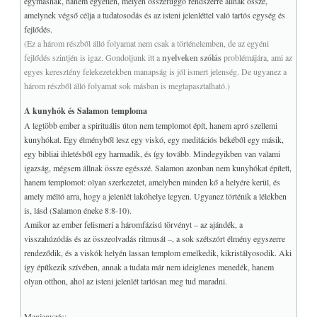
egymásnak, hanem egyetlen, mélyen összefüggő rendszerré állnak össze,
amelynek végső célja a tudatosodás és az isteni jelenléttel való tartós egység és
fejlődés.
(Ez a három részből álló folyamat nem csak a történelemben, de az egyéni
fejlődés szintjén is igaz. Gondoljunk itt a
nyelveken szólás
problémájára, ami az
egyes keresztény felekezetekben manapság is jól ismert jelenség. De ugyanez a
három részből álló folyamat sok másban is megtapasztalható.)
A kunyhók és Salamon temploma
A legtöbb ember a spirituális úton nem templomot épít, hanem apró szellemi
kunyhókat. Egy élményből lesz egy viskó, egy meditációs békéből egy másik,
egy bibliai ihletésből egy harmadik, és így tovább. Mindegyikben van valami
igazság, mégsem állnak össze egésszé. Salamon azonban nem kunyhókat épített,
hanem templomot: olyan szerkezetet, amelyben minden kő a helyére kerül, és
amely méltó arra, hogy a jelenlét lakóhelye legyen. Ugyanez történik a lélekben
is, lásd (Salamon éneke 8:8-10).
Amikor az ember felismeri a háromfázisú törvényt – az ajándék, a
visszahúzódás és az összeolvadás ritmusát –, a sok szétszórt élmény egyszerre
rendeződik, és a viskók helyén lassan templom emelkedik, kikristályosodik. Aki
így építkezik szívében, annak a tudata már nem ideiglenes menedék, hanem
olyan otthon, ahol az isteni jelenlét tartósan meg tud maradni.
Megjegyzés: