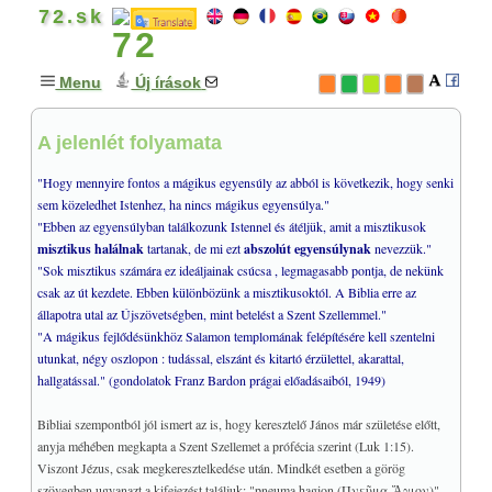
72.sk
Menu
Új írások
A jelenlét folyamata
GONDOLATOK
+
MISZTIKA & MÁGIA
+
"Hogy mennyire fontos a mágikus egyensúly az abból is következik, hogy senki
sem közeledhet Istenhez, ha nincs mágikus egyensúlya."
A négy elem tulajonságai
"Ebben az egyensúlyban találkozunk Istennel és átéljük, amit a misztikusok
♥
A meditációról
misztikus halálnak
tartanak, de mi ezt
abszolút egyensúlynak
nevezzük."
Prána, életenergia
"Sok misztikus számára ez ideáljainak csúcsa , legmagasabb pontja, de nekünk
csak az út kezdete. Ebben különbözünk a misztikusoktól. A Biblia erre az
Pozitív és negatív
állapotra utal az Újszövetségben, mint betelést a Szent Szellemmel."
♥
Gödel: Isten bizonyítása
"A mágikus fejlődésünkhöz Salamon templomának felépítésére kell szentelni
A 12 drágakő és a fény
utunkat, négy oszlopon : tudással, elszánt és kitartó érzülettel, akarattal,
hallgatással." (gondolatok Franz Bardon prágai előadásaiból, 1949)
A 72 géniusz a Bibliában
♥
A mennyei szférák
Bibliai szempontból jól ismert az is, hogy keresztelő János már születése előtt,
A betűkről
anyja méhében megkapta a Szent Szellemet a prófécia szerint (Luk 1:15).
♥
Franz Bardon előadásai
Viszont Jézus, csak megkeresztelkedése után. Mindkét esetben a görög
szövegben ugyanazt a kifejezést találjuk: "pneuma hagion (Πνεῦμα Ἅγιον)".