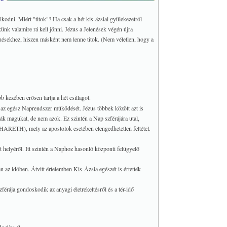
kodni. Miért "titok"? Ha csak a hét kis-ázsiai gyülekezetről
ünk valamire rá kell jönni. Jézus a Jelenések végén újra
enésekhez, hiszen másként nem lenne titok. (Nem véletlen, hogy a
b kezében erősen tartja a hét csillagot.
 az egész Naprendszer működését. Jézus többek között azt is
ják magukat, de nem azok. Ez szintén a Nap szférájára utal,
IPHARETH), mely az apostolok esetében elengedhetetlen feltétel.
ót helyéről. Itt szintén a Naphoz hasonló központi felügyelő
n az időben. Átvitt értelemben Kis-Ázsia egészét is értették
férája gondoskodik az anyagi életrekeltésről és a tér-idő