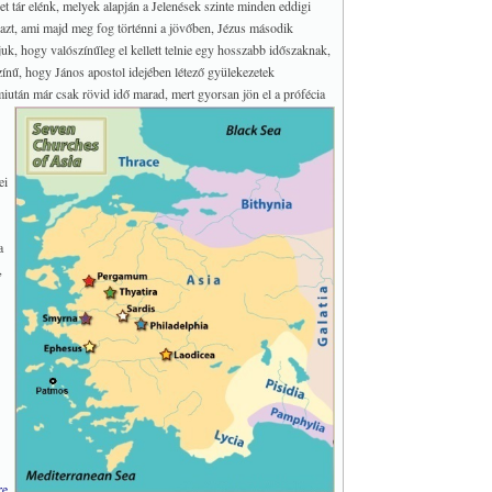
et tár elénk, melyek alapján a Jelenések szinte minden eddigi
 azt, ami majd meg fog történni a jövőben, Jézus második
atjuk, hogy valószínűleg el kellett telnie egy hosszabb időszaknak,
zínű, hogy János apostol idejében létező gyülekezetek
miután már csak rövid idő marad, mert gyorsan jön el a prófécia
ei
a
,
re