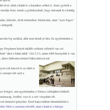
e újra él.
ő elvet, tehát a halált és a karmikus erőket is. Jézus győzött a
enül mondja Jézus ennek a gyülekezetnek, hogy tartsanak ki a halálig
dás, kifizetés, átvitt értelemben: bíráskodás, mint "Aero Pagos"
s emlegetik.
arcolni fog azokkal, akik nem térnek jó útra. Ez egyértelműen a
 hogy Pergámon helyett inkább szellemi szféráról van szó
ető "ahol a Sátán lakik" (Jel 2:13), amire több bizonyíték is van.
lletve háborúra történő felkészüléssel telt.
on sok kincsét és az oltárt is
 szerepre tett szert a
nusz bolygó), ami egyértelműen a Vénusz szférájához köthető.
aráznaság, Jezábel, vese és a szív vizsgálata stb.
sszú elemzést igényelne. Ezzel kapcsolatban útmutatásként a
odra! Mert a szerelem erősebb, mint a halál és a hűsége