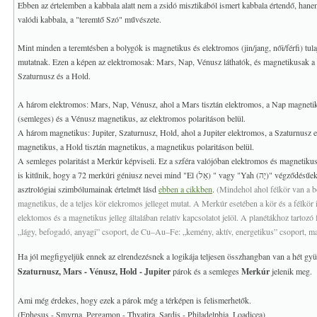
Ebben az értelemben a kabbala alatt nem a zsidó misztikából ismert kabbala értendő, han
valódi kabbala, a "teremtő Szó" művészete.
Mint minden a teremtésben a bolygók is magnetikus és elektromos (jin/jang, női/férfi) tul
mutatnak. Ezen a képen az elektromosak: Mars, Nap, Vénusz láthatók, és magnetikusak a 
Szaturnusz és a Hold.
A három elektromos: Mars, Nap, Vénusz, ahol a Mars tisztán elektromos, a Nap magneti
(semleges) és a Vénusz magnetikus, az elektromos polaritáson belül.
A három magnetikus: Jupiter, Szaturnusz, Hold, ahol a Jupiter elektromos, a Szaturnusz 
magnetikus, a Hold tisztán magnetikus, a magnetikus polaritáson belül.
A semleges polaritást a Merkúr képviseli. Ez a szféra valójóban elektromos és magnetiku
is kitűnik, hogy a 72 merkúri géniusz nevei mind "El (אֵל) " vagy "Yah (יָה)" végz
asztrológiai szimbólumainak értelmét lásd
ebben a cikkben
.
(Mindehol ahol félkör van a bo
magnetikus, de a teljes kör elekromos jelleget mutat. A Merkúr esetében a kör és a félkör 
elektomos és a magnetikus jelleg általában relatív kapcsolatot jelöl. A planétákhoz tarto
„lágy, befogadó, anyagi” csoport, de Cu–Au–Fe: „kemény, aktív, energetikus” csoport, ma
Ha jól megfigyeljük ennek az elrendezésnek a logikája teljesen összhangban van a hét gyü
Szaturnusz, Mars - Vénusz, Hold - Jupiter
párok és a semleges
Merkúr
jelenik meg.
Ami még érdekes, hogy ezek a párok még a térképen is felismerhetők.
(Ephesus - Smyrna, Pergamon - Thyatira, Sardis - Philadelphia, Loadicea)