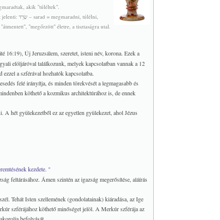
aradtak, akik "túléltek".
ni, túlélni,
élet próbáját kiálló, "átmentett", "megőrzött" életre, a tisztaságra utal.
 16:19), Új Jeruzsálem, szeretet, isteni név, korona. Ezek a
gyali elöljáróval találkozunk, melyek kapcsolatban vannak a 12
d ezzel a szférával hozhatók kapcsolatba.
etesedés felé irányítja, és minden törekvését a legmagasabb és
k mindenben köthető a kozmikus architektúrához is, de ennek
. A hét gyülekezetből ez az egyetlen gyülekezet, ahol Jézus
eremtésének kezdete. "
zság feltárásához. Ámen szintén az igazság megerősítése, aláírás
szél. Tehát Isten szellemének (gondolatainak) kiáradása, az Ige
rkúr szférájához köthető minőséget jelöl. A Merkúr szférája az
akorolja befolyását.