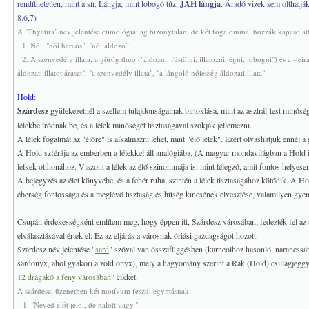
rendíthetetlen, mint a sír. Lángja, mint lobogó tűz,
JAH lángja
. Áradó vizek sem olthatják
8:6,7)
A "Thyatira" név jelentése etimológiailag bizonytalan, de két fogalommal hozzák kapcsolat
1. Női, "női harcos", "női áldozó”
2. A szenvedély illata, a görög thuo ("áldozni, füstölni, illatozni, égni, lobogni") és a -teir
áldozati illatot áraszt", "a szenvedély illata", "a lángoló nőiesség áldozati illata".
Hold
:
Szárdesz
gyülekezetnél a szellem tulajdonságainak birtoklása, mint az asztrál-test minőség
lélekbe íródnak be, és a lélek minőségét tisztaságával szokják jellemezni.
A lélek fogalmát az "élőre" is alkalmazni lehet, mint "élő lélek". Ezért olvashatjuk ennél 
A Hold szférája az emberben a lélekkel áll analógiába. (A magyar mondavilágban a Hold in
lelkek otthonához. Viszont a lélek az élő szinonimája is, mint lélegző, amit fontos helyese
A bejegyzés az élet könyvébe, és a fehér ruha, szintén a lélek tisztaságához kötődik. A Hold
éberség fontossága és a meglévő tisztaság és hűség kincsének elvesztése, valamilyen gyeng
Csupán érdekességként említem meg, hogy éppen itt, Szárdesz városában, fedezték fel az
elválasztásával értek el. Ez az eljárás a városnak óriási gazdagságot hozott.
Szárdesz név jelentése
"
sard
" szóval van összefüggésben (karneolhoz hasonló, narancssár
sardonyx, ahol gyakori a zöld onyx), mely a hagyomány szerint a Rák (Hold) csillagjeggy
12 drágakő a fény városában"
cikket.
A szárdeszi üzenetben két motívum feszül egymásnak:
1. "Neved élőt jelöl, de halott vagy."