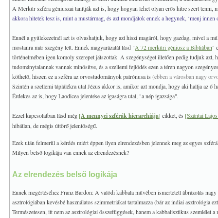
A Merkúr szféra géniuszai tanítják azt is, hogy hogyan lehet olyan erős hitre szert tenni, m
akkora hitetek lesz is, mint a mustármag, és azt mondjátok ennek a hegynek, ‘menj innen 
Ennél a gyülekezetnél azt is olvashatjuk, hogy azt hiszi magáról, hogy gazdag, mivel a mú
mostanra már szegény lett. Ennek magyarázatát lásd "
A 72 merkúri géniusz a Bibliában
" 
történelmében igen komoly szerepet játszottak. A szegénységet illetően pedig tudjuk azt, 
tudománytalannak vannak minősítve, és a szellemi fejlődés ezen a téren nagyon szegénye
köthető, hiszen ez a szféra az orvostudományok patrónusa is
(ebben a városban nagy orvosi
Szintén a szellemi táplálékra utal Jézus akkor is, amikor azt mondja, hogy aki hallja az ő 
Érdekes az is, hogy Laodicea jelentése az igaságra utal, "a nép igazsága".
Ezzel kapcsolatban lásd még
[
A mennyei szférák hierarchiája
]
cikket, és
[Szántai Lajos
hibátlan, de mégis úttörő jelentőségű.
Ezek után felmerül a kérdés miért éppen ilyen elrendezésben jelennek meg az egyes szfér
Milyen belső logikája van ennek az elrendezésnek?
Az elrendezés belső logikája
Ennek megértéséhez Franz Bardon: A valódi kabbala művében ismertetett ábrázolás nagy se
asztrológiában kevésbé használatos szimmetriákat tartalmazza (bár az indiai asztrológia ezt 
Természetesen, itt nem az asztrológiai összefüggések, hanem a kabbalisztikus szemlélet a