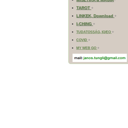
TAROT
+
LINKEK, Download
+
I-CHING
+
+
TUDATOSSÁG, IQ/EQ
+
COVID
+
MY WEB GO