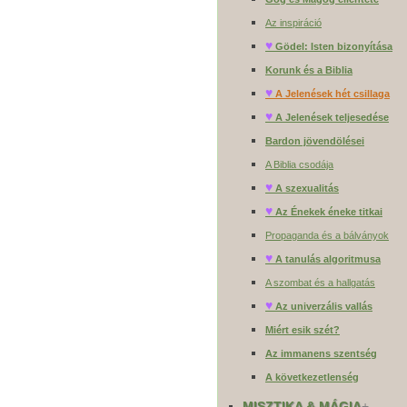
Az inspiráció
♥
Gödel: Isten bizonyítása
Korunk és a Biblia
♥
A Jelenések hét csillaga
♥
A Jelenések teljesedése
Bardon jövendölései
A Biblia csodája
♥
A szexualitás
♥
Az Énekek éneke titkai
Propaganda és a bálványok
♥
A tanulás algoritmusa
A szombat és a hallgatás
♥
Az univerzális vallás
Miért esik szét?
Az immanens szentség
A következetlenség
MISZTIKA & MÁGIA
+