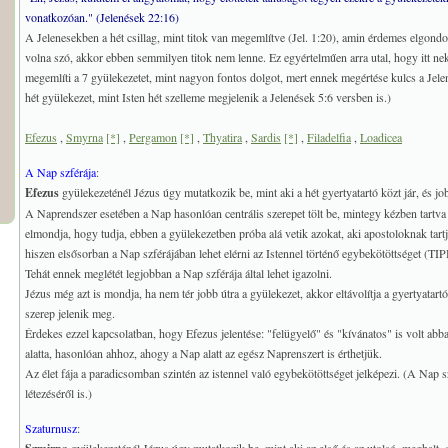
vonatkozóan." (Jelenések 22:16)
A Jelenesekben a hét csillag, mint titok van megemlítve (Jel. 1:20), amin érdemes elgondol
volna szó, akkor ebben semmilyen titok nem lenne. Ez egyértelműen arra utal, hogy itt nek
megemlíti a 7 gyülekezetet, mint nagyon fontos dolgot, mert ennek megértése kulcs a Jel
hét gyülekezet, mint Isten hét szelleme megjelenik a Jelenések 5:6 versben is.)
Efezus
,
Smyrna
[*]
,
Pergamon
[*]
,
Thyatira
,
Sardis
[*]
,
Filadelfia
,
Loadicea
A Nap szférája
:
Efezus
gyülekezeténél Jézus úgy mutatkozik be, mint aki a hét gyertyatartó közt jár, és job
A Naprendszer esetében a Nap hasonlóan centrális szerepet tölt be, mintegy kézben tartva
elmondja, hogy tudja, ebben a gyülekezetben próba alá vetik azokat, aki apostoloknak tart
hiszen elsősorban a Nap szférájában lehet elérni az Istennel történő egybekötöttséget (T
Tehát ennek meglétét legjobban a Nap szférája által lehet igazolni.
Jézus még azt is mondja, ha nem tér jobb útra a gyülekezet, akkor eltávolítja a gyertyatart
szerep jelenik meg.
Érdekes ezzel kapcsolatban, hogy Efezus jelentése: "felügyelő" és "kívánatos" is volt abba
alatta, hasonlóan ahhoz, ahogy a Nap alatt az egész Naprenszert is érthetjük.
Az élet fája a paradicsomban szintén az istennel való egybekötöttséget jelképezi. (A Nap sz
létezéséről is.)
Szaturnusz
: