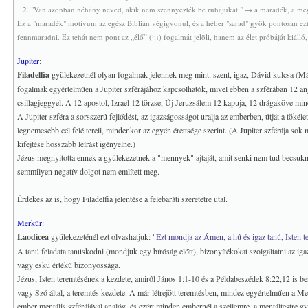
2. "Van azonban néhány neved, akik nem szennyezték be ruhájukat." → a maradék, a megm
Ez a "maradék" motívum az egész Biblián végigvonul, és a héber "sarad" gyök pontosan ezt jelenti: שָׂרַד – sarad = megmarad
fennmaradni. Ez tehát nem pont az „élő” (חי) fogalmát jelöli, hanem az 
Jupiter
:
Filadelfia
gyülekezetnél olyan fogalmak jelennek meg mint: szent, igaz, Dávid kulcsa (Máté
fogalmak egyértelműen a Jupiter szférájához kapcsolhatók, mivel ebben a szférában 12 an
csillagjeggyel. A 12 apostol, Izrael 12 törzse, Új Jeruzsálem 12 kapuja, 12 drágaköve min
A Jupiter-szféra a sorsszerű fejlődést, az igazságosságot uralja az emberben, útját a tökél
legnemesebb cél felé tereli, mindenkor az egyén érettsége szerint. (A Jupiter szférája so
kifejtése hosszabb leírást igényelne.)
Jézus megnyitotta ennek a gyülekezetnek a "mennyek" ajtaját, amit senki nem tud becsukni
semmilyen negatív dolgot nem említett meg.
Érdekes az is, hogy Filadelfia jelentése a felebaráti szeretetre utal.
Merkúr
:
Laodicea
gyülekezeténél ezt olvashatjuk:
"Ezt mondja az Ámen, a hű és igaz tanú, Isten t
A tanú feladata tanúskodni (mondjuk egy bíróság előtt), bizonyítékokat szolgáltatni az iga
vagy eskü értékű bizonyossága.
Jézus, Isten teremtésének a kezdete, amiről János 1:1-10 és a Példabeszédek 8:22,12 is be
vagy Szó által, a teremtés kezdete. A már létrejött teremtésben, mindez egyértelműen a Me
ember mentális szférájával analóg, és ezért minden embernél a szellemre, a mentáltestre gy