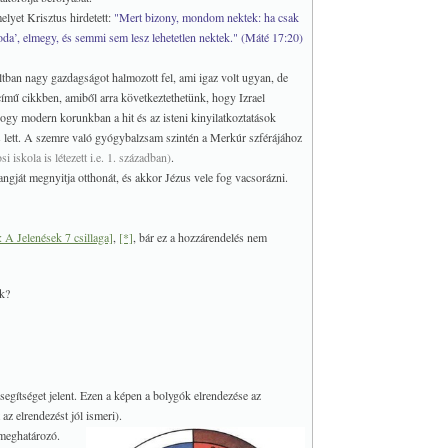
elyet Krisztus hirdetett:
"Mert bizony, mondom nektek: ha csak
oda’, elmegy, és semmi sem lesz lehetetlen nektek." (Máté 17:20)
ltban nagy gazdagságot halmozott fel, ami igaz volt ugyan, de
című cikkben, amiből arra következtethetünk, hogy Izrael
hogy modern korunkban a hit és az isteni kinyilatkoztatások
s lett. A szemre való gyógybalzsam szintén a Merkúr szférájához
 iskola is létezett i.e. 1. században)
.
hangját megnyitja otthonát, és akkor Jézus vele fog vacsorázni.
: A Jelenések 7 csillaga]
,
[*]
, bár ez a hozzárendelés nem
ák?
gítséget jelent. Ezen a képen a bolygók elrendezése az
az elrendezést jól ismeri).
 meghatározó.