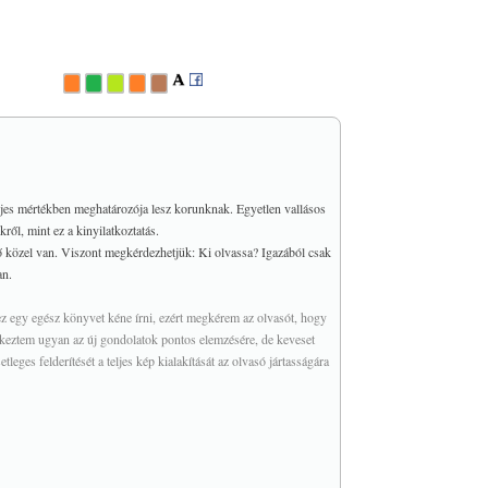
ljes mértékben meghatározója lesz korunknak. Egyetlen vallásos
ől, mint ez a kinyilatkoztatás.
dő közel van. Viszont megkérdezhetjük: Ki olvassa? Igazából csak
an.
z egy egész könyvet kéne írni, ezért megkérem az olvasót, hogy
yekeztem ugyan az új gondolatok pontos elemzésére, de keveset
es felderítését a teljes kép kialakítását az olvasó jártasságára