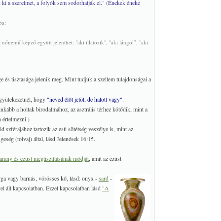
 ki a szerelmet, a folyók sem sodorhatják el." (Énekek éneke
ba:
a nőnemű képző együtt jelenthet: "aki illatozik", "aki lángol”, "aki
e és tisztasága jelenik meg. Mint tudjuk a szellem tulajdonságai a
a gyülekezetnél, hogy
"neved élőt jelöl, de halott vagy"
.
kább a holtak birodalmához, az asztrális térhez kötődik, mint a
n értelmezni.)
 szférájához tartozik az esti sötétség veszélye is, mint az
eség (tolvaj) által, lásd Jelenések 16:15.
arany és ezüst megtisztításának módját
, amit az ezüst
ga vagy barnás, vörösses kő, lásd: onyx -
sard
-
el áll kapcsolatban. Ezzel kapcsolatban lásd
"A