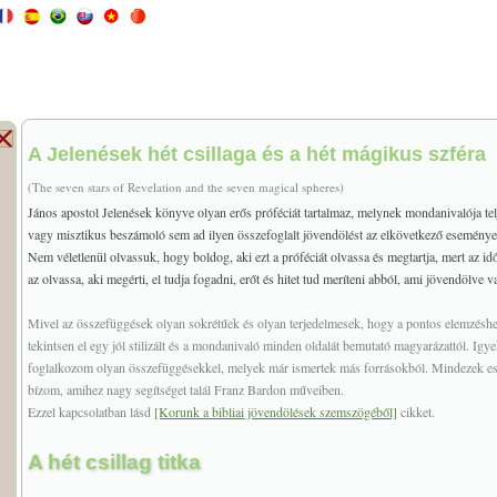
A Jelenések hét csillaga és a hét mágikus szféra
(The seven stars of Revelation and the seven magical spheres)
János apostol Jelenések könyve olyan erős próféciát tartalmaz, melynek mondanivalója te
vagy misztikus beszámoló sem ad ilyen összefoglalt jövendölést az elkövetkező eseményekr
Nem véletlenül olvassuk, hogy boldog, aki ezt a próféciát olvassa és megtartja, mert az i
az olvassa, aki megérti, el tudja fogadni, erőt és hitet tud meríteni abból, ami jövendölve v
Mivel az összefüggések olyan sokrétűek és olyan terjedelmesek, hogy a pontos elemzéshe
tekintsen el egy jól stilizált és a mondanivaló minden oldalát bemutató magyarázattól. Ig
foglalkozom olyan összefüggésekkel, melyek már ismertek más forrásokból. Mindezek esetleg
bízom, amihez nagy segítséget talál Franz Bardon műveiben.
Ezzel kapcsolatban lásd
[Korunk a bibliai jövendölések szemszögéből]
cikket.
A hét csillag titka