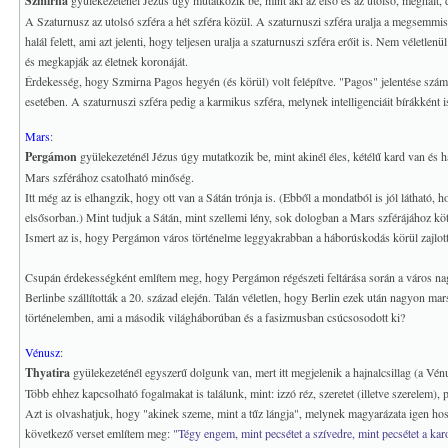
Szmirna
gyülekezeténél Jézus úgy mutatkozik be, mint aki az első és az utolsó, meghalt, d
A Szaturnusz az utolsó szféra a hét szféra közül. A szaturnuszi szféra uralja a megsemmisít
halál felett, ami azt jelenti, hogy teljesen uralja a szaturnuszi szféra erőit is. Nem véletl
és megkapják az életnek koronáját.
Érdekesség, hogy Szmirna Pagos hegyén (és körül) volt felépítve. "Pagos" jelentése száma
esetében. A szaturnuszi szféra pedig a karmikus szféra, melynek intelligenciáit bírákként i
Mars
:
Pergámon
gyülekezeténél Jézus úgy mutatkozik be, mint akinél éles, kétélű kard van és h
Mars szférához csatolható minőség.
Itt még az is elhangzik, hogy ott van a Sátán trónja is. (Ebből a mondatból is jól látható,
elsősorban.) Mint tudjuk a Sátán, mint szellemi lény, sok dologban a Mars szférájához köth
Ismert az is, hogy Pergámon város történelme leggyakrabban a háborúskodás körül zajlott, i
Csupán érdekességként említem meg, hogy Pergámon régészeti feltárása során a város nagy
Berlinbe szállították a 20. század elején. Talán véletlen, hogy Berlin ezek után nagyon marsi
történelemben, ami a második világháborúban és a fasizmusban csúcsosodott ki?
Vénusz
:
Thyatira
gyülekezeténél egyszerű dolgunk van, mert itt megjelenik a hajnalcsillag (a Vé
Több ehhez kapcsolható fogalmakat is találunk, mint: izzó réz, szeretet (illetve szerelem), p
Azt is olvashatjuk, hogy "akinek szeme, mint a tűz lángja", melynek magyarázata igen ho
következő verset említem meg:
"Tégy engem, mint pecsétet a szívedre, mint pecsétet a kar