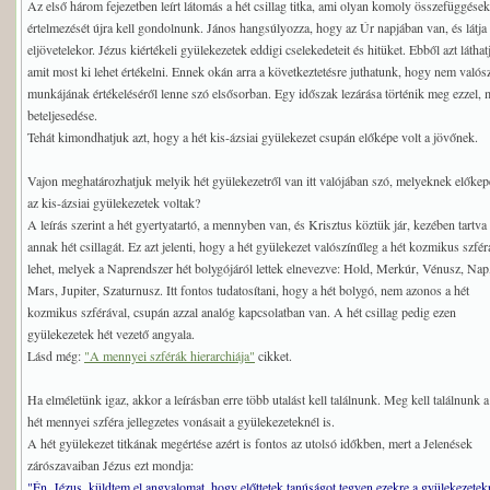
Az első három fejezetben leírt látomás a hét csillag titka, ami olyan komoly összefüggések
értelmezését újra kell gondolnunk. János hangsúlyozza, hogy az Úr napjában van, és látja
eljövetelekor. Jézus kiértékeli gyülekezetek eddigi cselekedeteit és hitüket. Ebből azt láth
amit most ki lehet értékelni. Ennek okán arra a következtetésre juthatunk, hogy nem valós
munkájának értékeléséről lenne szó elsősorban. Egy időszak lezárása történik meg ezzel, 
beteljesedése.
Tehát kimondhatjuk azt, hogy a hét kis-ázsiai gyülekezet csupán előképe volt a jövőnek.
Vajon meghatározhatjuk melyik hét gyülekezetről van itt valójában szó, melyeknek előkep
az kis-ázsiai gyülekezetek voltak?
A leírás szerint a hét gyertyatartó, a mennyben van, és Krisztus köztük jár, kezében tartva
annak hét csillagát. Ez azt jelenti, hogy a hét gyülekezet valószínűleg a hét kozmikus szfér
lehet, melyek a Naprendszer hét bolygójáról lettek elnevezve: Hold, Merkúr, Vénusz, Nap
Mars, Jupiter, Szaturnusz. Itt fontos tudatosítani, hogy a hét bolygó, nem azonos a hét
kozmikus szférával, csupán azzal analóg kapcsolatban van. A hét csillag pedig ezen
gyülekezetek hét vezető angyala.
Lásd még:
"A mennyei szférák hierarchiája"
cikket.
Ha elméletünk igaz, akkor a leírásban erre több utalást kell találnunk. Meg kell találnunk a
hét mennyei szféra jellegzetes vonásait a gyülekezeteknél is.
A hét gyülekezet titkának megértése azért is fontos az utolsó időkben, mert a Jelenések
zárószavaiban Jézus ezt mondja:
"Én, Jézus, küldtem el angyalomat, hogy előttetek tanúságot tegyen ezekre a gyülekezetek