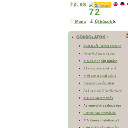
72.sk
Menu
Új írások
GONDOLATOK
+
Nyílt levél - Izrael szerepe
Ne gyilkolj parancsolat
♥
A boldogság forrása
A keresztény értékrend
♥
Mi van a halál után?
Szeretetünk és Isten
Az ima erejéről (a Miatyánk)
♥
A bibliai teremtés
Az angyalok szabadsága
Földönkívüli civilizációk
♥
A Korán ihletettsége?
Góg és Magóg ellentéte