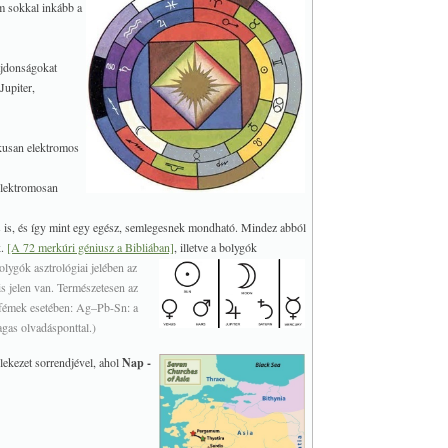
em sokkal inkább a
ajdonságokat
Jupiter,
kusan elektromos
elektromosan
s is, és így mint egy egész, semlegesnek mondható. Mindez abból
ődésűek.
[A 72 merkúri géniusz a Bibliában]
, illetve a bolygók
lygók asztrológiai jelében az
is jelen van. Természetesen az
zó fémek esetében: Ag–Pb-Sn: a
gas olvadásponttal.)
lekezet sorrendjével, ahol
Nap -