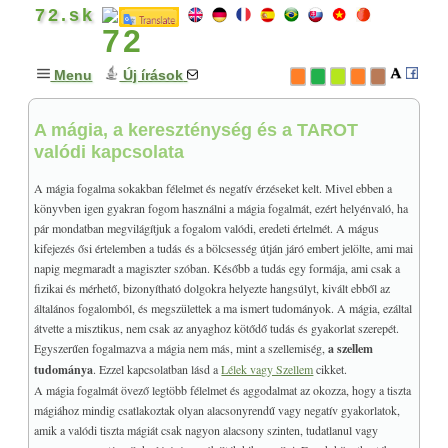
72.sk
Menu
Új írások
A mágia, a kereszténység és a TAROT
GONDOLATOK
+
valódi kapcsolata
MISZTIKA & MÁGIA
+
TAROT
+
A mágia fogalma sokakban félelmet és negatív érzéseket kelt. Mivel ebben a
könyvben igen gyakran fogom használni a mágia fogalmát, ezért helyénvaló, ha
A könyvről
pár mondatban megvilágítjuk a fogalom valódi, eredeti értelmét. A mágus
Bevezető
kifejezés ősi értelemben a tudás és a bölcsesség útján járó embert jelölte, ami mai
napig megmaradt a magiszter szóban. Később a tudás egy formája, ami csak a
+
ALAPFOGALMAK
fizikai és mérhető, bizonyítható dolgokra helyezte hangsúlyt, kivált ebből az
Alapfogalmak
általános fogalomból, és megszülettek a ma ismert tudományok. A mágia, ezáltal
átvette a misztikus, nem csak az anyaghoz kötődő tudás és gyakorlat szerepét.
Tarot mantika (jóslás)
Egyszerűen fogalmazva a mágia nem más, mint a szellemiség,
a szellem
Képi szimbolika
tudománya
. Ezzel kapcsolatban lásd a
Lélek vagy Szellem
cikket.
Mágia és tarot
A mágia fogalmát övező legtöbb félelmet és aggodalmat az okozza, hogy a tiszta
mágiához mindig csatlakoztak olyan alacsonyrendű vagy negatív gyakorlatok,
Történelmi áttekintés
amik a valódi tiszta mágiát csak nagyon alacsony szinten, tudatlanul vagy
Magyar vonatkozások