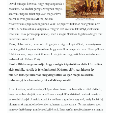
Dávid csillagát követve, hogy meglátogassák a
I-CHING
+
Messiást. Az eredeti görög szövegben mágus
+
TUDATOSSÁG, IQ/EQ
szó van (magoi), tehát napkeleti mágusokról
+
COVID
beszél az evangélium (Mt 2:1) Sokan
zoroasztriánus papi rend tagjainak vélik, de papi voltjukat az evangélium nem
+
MY WEB GO
említi. A hellenisztikus világban a "magoi" szó szellemi tekintélyt jelölt (nem
feltétlenül csak perzsa papi rendet), mert a mágia általános fogalma addigra már
mindenhol ismert volt.
Jézus, illetve szülei, nem csak elfogadják a mágusok ajándékait, de a mágusok
isteni sugallatot kapnak álmukban, hogy más úton menjenek haza. Nincs példa a
Bibliában arra, hogy isteni álom azoknak jelenne meg, akik Isten számára nem
kedvesek (4. Mózes 12:6).
Ezzel a Biblia maga mondja, hogy a mágia képviselői az elsők közt voltak,
akik tudták, várták és fejet hajtottak Krisztus előtt. Azt hiszem így
minden kétséget kizáróan megvilágítottuk az igaz mágia (a szellem
tudomány) és a keresztény hit valódi kapcsolatát.
A tarot kártya, mint beavató jelképrendszer ismert. A beavatás az által történik,
hogy az ember elsajátítja azon erőknek a megkülönböztetését, melyek a mágia
gyakorlati alapjai. A mágia szerint a szellem, a gondolat egy erő, mely hatást fejt
ki, nem csak a gondolkodó emberre, hanem az anyagra is. Természetesen ezen
nem egy hétköznapi gondolatot kell érteni. Egyszerűen megfogalmazva a mágia