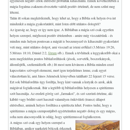
egyenesen negatív célok elérésére próbálták kihasználni. Ennek következtében a
+
A KIS ARKÁNA
mágia fogalma csaknem elvesztette valódi pozitív értelmét, de nem szűnt meg
Kabbala és a tarot
létezni.
Talán itt sokan megkérdeznék, hogy lehet az, hogy a Biblia sok helyen óva int
+
A NAGY ARKÁNA
mindenkit a mágia gyakorlatától, mint Isten előtt utálatos dologtól?
Miért 78 lap?
Az igazság az, hogy ez így nem igaz. A Bibliában a mágia szó csak egyetlen
A hármas elrendezés
helyen szerepel, méghozzá pozitív értelemben - amire még visszatérünk - és
minden más helyen pontosan a mágiát is beszennyező és kihasználó gyakorlatot
♥
Az alsó és felső világ
veti meg, mint utálatos dolgot, ami visszaél az isteni erőkkel (3.Mózes 19:26,
Bardon negyedik kártyája
5.Mózes 18:10, Dániel 2:2,
fórum
stb.). Ennek a tévhitnek a leggyakoribb okai a
Az Udvari lapok
nem megfelelően pontos bibliafordítások (jósok, sorvetők, boszorkányok,
+
állomfejtők, szellemidézők stb.) Itt most nem kívánom a Biblia minden ezzel
MELLÉKLET
kapcsolatos szövegét elemezni, mert igen terjedelmes lenne, csak egyet
Hogyan működik?
választottam ki, ami János Jelenések könyvében található 22 fejezet 15 verse.
Példák a lapok értelmezésére
Ezt sok bibliafordítás úgy fordítja, hogy kint vannak a kutyák és azok, akik
Endogén légzés
mágiával foglalkoznak. Bár a legtöbb új bibliafordítás helyesen a spiritizmus
szót használja. Az eredeti görög szó „farmakoi”, és szó szerinti értelme, aki
Életenergia, prána légzés
kábító vagy bódító szert használ valamilyen önkívületi (transz) állapot
A TAROT és a teremtés
eléréséhez, aminek helyes fordítása a spiritiszta lehet. Fontos tudni, hogy a
Zárszó
spiritizmus a mágia szempontjából egyértelműen negatív dolog és egy mágus,
soha nem alacsonyodik le odáig, hogy spiritizmussal foglalkozzon.
Visszajelzések a könyvre
A mágus szó csak egy helyen szerepel a
LINKEK, Download
+
Bibliában, amikor napkeleti bölcsek érkeznek