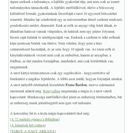
éppen ezeknek a tudománya, a fejlődés gyakorlati útja, ami nem csak az ismert
tudományokra támaszkodik. A fejlődés mérföldköveit, illetve a bölcsesség
különböző formáit, gyakorlatának filozófiáját a tarot 10 egyszerű bölcselettel
ismerteti. Minden lap szimbolizál egy az univerzumban létező szellemi rendszert,
gondolkozási módot, dimenziót. Ezek az erők az anyagi világ felett állnak, és
állandóan hatással vannak világunkra, de hatásuk nem egy gépies folyamat,
hiszen saját tudatuk és intelligenciájuk van. Ezeknek a szellemi és lelki erőknek
képe pontosan belénk van ültetve. Nem véletlen, hogy pont a tízes
számrendszert használjuk, és az sem, hogy 10 ujjunk van. Az isteni erők és
kinyilatkoztatások viszont nem csak az emberben, hanem az anyagban, a
földben, az élet minden formájában, mindenhol, ami csak körülöttünk van,
megjelennek.
A tarot kártya természetesen csak egy segédeszköz - leegyszerűsítve ad
betekintést a mágikus fejlődésbe. A többi azon múlik, hogyan folytatjuk utunkat.
A tarot mélyebb értelmének közzététele
Franz Bardon
, morva származású
mesternek adatott meg.
Könyveiben
megmutatja a mágia és a tarot valódi
kapcsolatát. Munkássága mérföldköveket jelent az emberiség történelmében, bár
az emberiség ennek jelentőségéről nem igen vett tudomást.
A keresztény hit és a tiszta mágia kapcsolatáról lásd még:
[A 72 merkúri géniusz a Bibliában]
[A Jelenések hét csillaga]
[TAROT: A NAGY ARKÁNA]