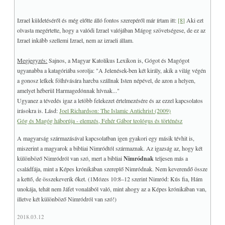
Izrael küldetéséről és még előtte álló fontos szerepéről már írtam itt:
[8]
Aki ezt
olvasta megértette, hogy a valódi Izrael valójában Mágog szövetségese, de ez az
Izrael inkább szellemi Izrael, nem az izraeli állam.
Megjegyzés:
Sajnos, a Magyar Katolikus Lexikon is, Gógot és Magógot
ugyanabba a katagóriába sorolja: "A Jelenések-ben két király, akik a világ végén
a gonosz lelkek fölhívására harcba szállnak Isten népével, de azon a helyen,
amelyet héberül Harmagedónnak hívnak..."
Ugyanez a tévedés igaz a letöbb felekezet értelmezésére és az ezzel kapcsolatos
irásokra is. Lásd:
Joel Richardson: The Islamic Antichrist (2009)
Góg és Magóg háborúja - elemzés, Fehér Gábor teológus és történész
A magyarság származásával kapcsolatban igen gyakori egy másik tévhit is,
miszerint a magyarok a bibliai Nimródtól származnak. Az igazság az, hogy két
különböző Nimródról van szó, mert a bibliai
Nimródnak
teljesen más a
családfája, mint a Képes krónikában szereplő Nimródnak. Nem keverendő össze
a kettő, de összekeverik őket. (1Mózes 10:8–12 szerint Nimród: Kús fia, Hám
unokája, tehát nem Jáfet vonalából való, mint ahogy az a Képes krónikában van,
illetve két különböző Nimródról van szó!)
2018.03.12