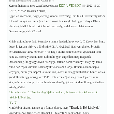
gombatermesztésre vannak Gázában?)
Kérem, hallgassa meg ezzel kapcsolatban
EZT A VIDEÓT
!!! (2023.11.20
ENSZ, Mosab Hassan Yousef)
Egyetlen szerencse, hogy jelenleg katonai szövetség Irán felé Oroszországnak és
Kínának valójában nincs (mert nem sokat ér a megkötött egyezmény a látszat
ellenére), tehát Iránnak inkább csak gazdasági érdekkapcsolatai vannak
Oroszországgal és Kínával.
Másik dolog, hogy Irán kormánya nem is leplezi, hogy egyik fő törekvése, hogy
Izrael ki legyen törölve a föld szinéről. A HAMAS által végrehajtott brutális
terrortámadást (2023 október 7.) is nagy áttörésként értékelte, egyáltalán nem
itélte el. Személy szerint nem tudom hogyan engedheti meg magának
Oroszország, hogy egy olyan országgal tartson baráti viszonyt, mely nyiltan a
zsidó nép teljes kiirtását kormányuk feladatának tartja. Itt nem a zsidó nép a
lényeges, bármilyen népről is volna szó, akkor is ez egy tarthatatlan bűnös cél és
gondolkodás egy ország vezetőitől. Irán ezen céljait még csak leplezni sem
akarja és nem is tudja, hiszen hivatalos ideológiájában mindenütt megtalálható a
zsidógyűlölet.
Iráni miniszter: A Hamász alagútjaiban voltam, és terroristákat képeztem ki
rakéták kilövésére
,
[1]
,
[2]
Mindebből viszont látható egy fontos dolog, mely
"Észak és Dél királyok"
jövendölésével függ össze (Dániel 11. fejezet) és segít abban, hogy