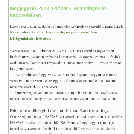
Megjegyzés 2023 október 7. eseményekkel
kapcsolatban
Ezzel kapcsolatban az alábbi hír, amit több sajtóiroda és szakértő is megerősített:
Moszkvába érkezett a Hamász delegációja, valamint Irán
külügyminiszter-helyettese
"Oroszország, 2023. október 27. (AM) – A Gázai övezetben fogva tartott
külföldi túszok azonnali szabadon bocsátásának, az oroszok és más külföldiek
evakuálásának kérdéséről tárgyaltak a Hamász illetékeseivel – közölte az orosz
külügyminisztérium."
"... Azt is tudni kell, hogy Moszkva és Teherán hajlandó tárgyalni a Hamász
vezetőivel, mert Izraellel és az Egyesült Államokkal ellentétben nem tekintik
terrorszervezetnek ezt a szervezetet."
"... Oroszország egyértelművé tette álláspontját: bár elítéli a Hamász brutális
terrortámadásait, kategorikusan ellenzi Izrael aránytalan, sőt terrorista akcióit." ​
Ebben a hírben több logikai ellentmondás is van. Elsősorban az, hogy
Oroszrszág nem tartja a HAMAS szervezetet terrorista szervezetnek, de elítéli a
HAMAS brutális terrorista akcióit. Kérdésem az, hogy hogyan nem tartja
terrorista szervezetnek, ha elítéli terorrista akcióit?
(vagy a földalatti járatok