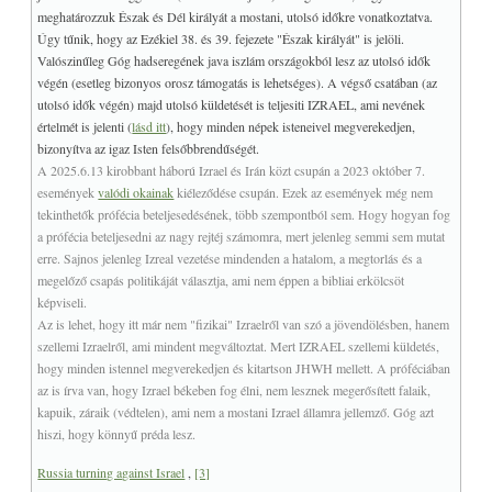
meghatározzuk Észak és Dél királyát a mostani, utolsó időkre vonatkoztatva.
Úgy tűnik, hogy az Ezékiel 38. és 39. fejezete "Észak királyát" is jelöli.
Valószinűleg Góg hadseregének java iszlám országokból lesz az utolsó idők
végén (esetleg bizonyos orosz támogatás is lehetséges). A végső csatában (az
utolsó idők végén) majd utolsó küldetését is teljesiti IZRAEL, ami nevének
értelmét is jelenti (
lásd itt
), hogy minden népek isteneivel megverekedjen,
bizonyítva az igaz Isten felsőbbrendűségét.
A 2025.6.13 kirobbant háború Izrael és Irán közt csupán a 2023 október 7.
események
valódi okainak
kiéleződése csupán. Ezek az események még nem
tekinthetők prófécia beteljesedésének, több szempontból sem. Hogy hogyan fog
a prófécia beteljesedni az nagy rejtéj számomra, mert jelenleg semmi sem mutat
erre. Sajnos jelenleg Izreal vezetése mindenden a hatalom, a megtorlás és a
megelőző csapás politikáját választja, ami nem éppen a bibliai erkölcsöt
képviseli.
Az is lehet, hogy itt már nem "fizikai" Izraelről van szó a jövendölésben, hanem
szellemi Izraelről, ami mindent megváltoztat. Mert IZRAEL szellemi küldetés,
hogy minden istennel megverekedjen és kitartson JHWH mellett. A próféciában
az is írva van, hogy Izrael békeben fog élni, nem lesznek megerősített falaik,
kapuik, záraik (védtelen), ami nem a mostani Izrael államra jellemző. Góg azt
hiszi, hogy könnyű préda lesz.
Russia turning against Israel
,
[3]