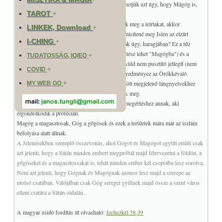
tüzet bocsát Isten. Minden bizonnyal, értelmezhetjük ezt úgy, hogy Mágóg is,
TAROT
+
Góggal együtt, meg lesz semmisítve.
Ennek ellenére, ha a szeretet oldaláról közelítjük meg a leírtakat, akkor
LINKEK, Download
+
megértjük, hogy itt másról van szó. Miért semmisítené meg Isten az elzárt
I-CHING
+
szigeteken, biztonságban élő embereket is? Csak úgy, haragjában? Ez a tűz
melyet Magógra (szó szerint "be-Magóg" jelentése lehet "Magógba") és a
+
TUDATOSSÁG, IQ/EQ
szigeteken lakó népekre (vagy távoli népekre) küld nem pusztító jellegű (nem
+
COVID
pusztításra szolgál), hiszen még erősebb hitet eredményez az Örökkévaló
+
Istenben. Ez a tűz hasonló az apostolok feje fölött megjelenő lángnyelvekhez
MY WEB GO
pünkösd idején, amit a Szent szellemmel kaptak meg.
Mindez talán furcsán hangzik, de ennyi elég a megértéshez annak, aki
elgondolkodik a prófécián.
Magóg a magasztosak, Góg a gőgösek és ezek a területek mára már az iszlám
befolyása alatt állnak.
A Jelenésekben szereplő összevonás, ahol Gógot és Magógot együtt említi csak
azt jelenti, hogy a Sátán minden embert megpróbál majd félrevezetni a földön, a
gőgöseket és a magasztossakat is, tehát minden ember két csopotba lesz sorolva.
Nem azt jelenti, hogy Gógnak és Magógnak azonos lesz majd a szerepe az
utolsó csatában. Valójában csak Góg seregei gyűlnek majd össze a szent város
elleni csatára a Sátán oldalán.
A magyar zsidó fordítás itt olvasható:
Jechezkél 38,39