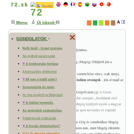
72.sk
Menu
Új írások
Góg és Magóg ellentéte
GONDOLATOK
+
Nyílt levél - Izrael szerepe
Ez a cikk a
A Korán ihletettsége és veszélye
folytatása.
Ne gyilkolj parancsolat
Tudjuk a bibliai próféciákból, hogy Góg Mágog (Magóg) földjéről jön a
♥
A boldogság forrása
végidőkben (illetve Mágog földjén lakik).
A keresztény értékrend
A közhittel ellentétben Gógnak a magyarokhoz semmi köze sincs, csak annyi,
♥
hogy Magóg földjéről - valamikori szkítia,
ma iszlám országok
- jön el majd az
Mi van a halál után?
idők vége felé.
Szeretetünk és Isten
A magyar krónikák csak Magógról beszélnek, Gógról nem.
[4]
A Gesta
Az ima erejéről (a Miatyánk)
Hungarorum első fejezetében a következő mondat szerepel: „Szcítiának első
♥
A bibliai teremtés
királya Magóg volt, a Jáfet fia, és az a nemzet Mágóg királytól nyerte a magyar
nevet. Ennek a királynak az ivadékából sarjadt az igen nevezetes és roppant
Az angyalok szabadsága
hatalmú Attila király.”
Földönkívüli civilizációk
Góg ugyan Magóg földjéről jön, de szimbolikus Góg és szimbolikus Magóg
♥
A Korán ihletettsége?
közt óriási az ellentét. Képletesen szólva, Góg nem más, mint Magóg ellentéte.
Ezékiel könyvében jövendölést olvashatunk erről, ami a távolabbi jövőben fog
Góg és Magóg ellentéte