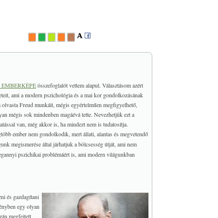
J EMBERKÉPE
összefoglalót vettem alapul. Választásom azért
leteit, ami a modern pszichológia és a mai kor gondolkozásának
 olvasta Freud munkáit, mégis egyértelműen megfigyelhető,
 mégis sok mindenben magáévá tette. Nevezhetjük ezt a
tással van, még akkor is, ha mindezt nem is tudatosítja.
gtöbb ember nem gondolkodik, mert állati, alantas és megvetendő
k megismerése által járhatjuk a bölcsesség útját, ami nem
megannyi pszichikai problémáért is, ami modern világunkban
i és gazdagítani
ményben egy olyan
zán megfejtett