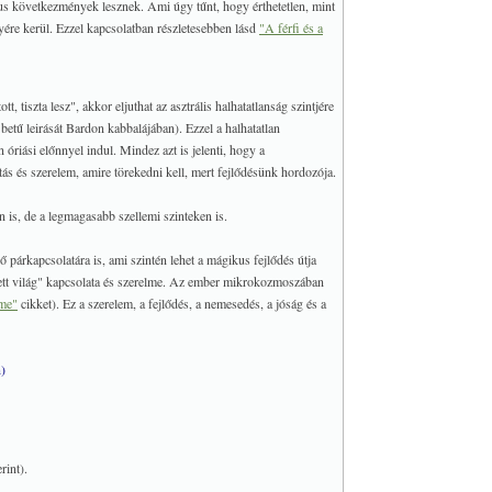
kus következmények lesznek. Ami úgy tűnt, hogy érthetetlen, mint
ére kerül. Ezzel kapcsolatban részletesebben lásd
"A férfi és a
, tiszta lesz", akkor eljuthat az asztrális halhatatlanság szintjére
" betű leirását Bardon kabbalájában). Ezzel a halhatatlan
 óriási előnnyel indul. Mindez azt is jelenti, hogy a
tás és szerelem, amire törekedni kell, mert fejlődésünk hordozója.
 is, de a legmagasabb szellemi szinteken is.
 párkapcsolatára is, ami szintén lehet a mágikus fejlődés útja
emtett világ" kapcsolata és szerelme. Az ember mikrokozmoszában
eme"
cikket). Ez a szerelem, a fejlődés, a nemesedés, a jóság és a
)
rint).