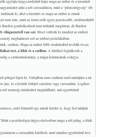
erők egyfajta leegyszerűsített képe maga az ember és a teremtett
magyarázatot adni a női szexualitásra, mint a "péniszirigység" stb.
l indulunk ki, ahol a teremtés és maga az ember is ennek
ió nem más, mint az isteni erők egyre ponstosabb, strukturáltabb
ban Bardon gondolkodását nem tudnánk megérteni, de Bardon
b világnézetről van szó
. Most vetítsük ki mindezt az emberi
 komoly meghatározó erő az emberi pszichikában.
lek, szellem. Maga az ember több struktúrából tevődik össze,
fizikai test, a lélek és a szellem
. A lélekkel foglalkozik a
a) pedig a szellemtudomány, a mágia kutatásának a tárgya.
ői jelleget fejezi ki. Valójában ezen szellemi rend mintájára a mi
és jin), és a köztük fellépő szerelem vagy szexualitás. Logikus
 és a női nemiség mindenhol megtalálható, ami egyértelmű
zmosz), ezért felmerül egy másik kérdés is, hogy hol találjuk
 (Tehát a pszichológia tárgya elsősorban maga a női jelleg, a lélek
gyaráznom a szexualitás kérdését, mert minden egyértelmű lesz.