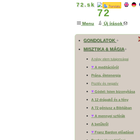
72.sk
Menu
Új írások
GONDOLATOK
+
MISZTIKA & MÁGIA
+
A négy elem tulajonságai
♥
A meditációról
Prána, életenergia
Pozitív és negatív
♥
Gödel: Isten bizonyítása
A 12 drágakő és a fény
A 72 géniusz a Bibliában
♥
A mennyei szférák
A betűkről
♥
Franz Bardon előadásai