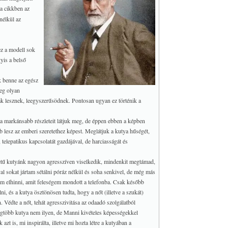
a cikkben az
nélkül az
ez a modell sok
yis a belső
k benne az egész
meg olyan
ak lesznek, leegyszerűsödnek. Pontosan ugyan ez történik a
 a markánsabb részleteit látjuk meg, de éppen ebben a képben
 lesz az emberi szeretethez képest. Meglátjuk a kutya hűségét,
 telepatikus kapcsolatát gazdájával, de harciasságát és
zetű kutyánk nagyon agresszíven viselkedik, mindenkit megtámad,
al sokat jártam sétálni póráz nélkül és soha senkivel, de még más
am elhinni, amit feleségem mondott a telefonba. Csak később
, és a kutya ösztönösen tudta, hogy a nőt (illetve a szukát)
. Védte a nőt, tehát agresszivitása az odaadó szolgálatból
 legtöbb kutya nem ilyen, de Manni kivételes képességekkel
t is, mi inspirálta, illetve mi hozta létre a kutyában a