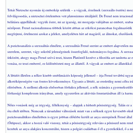
Tehát Nietzsche nyomán új emberkép születik – a vágyak, érzelmek (szexuális ösztön) mozg
felvilágosodás, a nietzschei értelemben vett platonizmus ideáljától. De Freud nem irraciona
belátásra appellálnak: vegyük észre, mi az igazság, mi mozgatja valójában az embert, szab
nézőpont. Freud racionalizmusa többek között abban az erkölcsi parancsban fogalmazódik me
megfejteni, értelmezni azokat a jeleket, amelyekben hírt ad magáról, az álmokat, elszólások
A pszichoanalízis a szexualitás elmélete, a szexualitás Freud szerint az embert alapvetően m
szerelem, szeretet, vágy sokrétű jelenségeinek összefoglaló, tudományos fogalma. A szexual
ütközött, ahogy maga Freud szóvá teszi, hiszen Platóntól kezdve a filozófia azt tanította az
vonása, ez teszi emberré, ez különbözteti meg az állattól. A vágyak az embert az állatokkal 
A libidót illetően a nőkre kisebb szublimációs képesség jellemző – írja Freud továbbá ugy
alkotóképességére van fontos következménye. Ugyanis a libidó, az eredetileg nemi célra irán
elérésében. A szellemi alkotás elsősorban férfiakra jellemző, a nők számára a gyermekszülé
férfiassági komplexum irányában, amely egyszerűen az aktivitás fenntartásában áll (a harmad
Nőies vonások még az irigység, féltékenység – alapjuk a hírhedt péniszirigység. Talán ez a
óta eltelt időben. Nemcsak a társadalmi változások miatt van a nőknek egyre kevesebb okuk
pszichoanalitikus elméletben is egyre jobban előtérbe került az anya szerepének Freud által
(Ödipusz), akkor a hozzá való viszony, tehát a péniszirigység releváns a pénisszel nem re
kezdtek az anya alakjára koncentrálni, hiszen a polgári családban ő él a gyerekekkel, ő a 