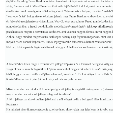
(fejlődését), addig Franz Bardon az isteni természet mintájára elemzi az embert. Az isteni 
világ, Bardon szerint. Mivel Freud az állati erők fejlődéséből indul ki, ezért nem tud más 
elméleteket, amik nem igazán váltak elfogadottá. Teljesen más a helyzet, ha a felső erőkbő
"leegyszerűsítet" holografikus képeként jelenik meg. Franz Bardon rendszerében az evolúc
és fejlettebb megjelenése a világunkban. Vegyük tehát észre, hogy Freud gondolkodásá
gondolkodásában a freudi gondolkodás modellezhető (megérthető), tehát
egy általánosab
pszichikára és magára a szexualitás kérdésére, ami valóban nagyon fontos, mivel nagyon
Ahhoz, hogy mindezt megtehessük szükséges néhány alap fogalom megértése, mint test, lé
melyek össze vannak kapcsolva. Ennek legegyszerűbb felosztása a három részre történik:
lélektan, tehát a pszichológia kutatásának a tárgya. A halhatatlan szellem (az isteni szikr
A teremtésben Isten maga a teremtő férfi jellegét képviseli és a teremtett befogadó világ a n
világunkban is, mint holografikus képben, mindenhol megjelenik a férfi és a női erő (jang 
tehát, hogy ez a szexualitás valójában a teremtő, kreatív erő. Fizikai világunkban a férfi
tükröződése az isteni princípiumoknak, csak alacsonyabb szinten.
Mivel az emberben mind a férfi mind pedig a női jelleg is megtalálható egyszerre (mikroko
meg az emberben ezt a két jelleget a legmarkánsabban?
A férfi jelleget az alkotó szellem jelképezi, a női jelleget pedig a befogadó lélek hordozza.
fogalma.)
Ha mindezt sikerült megemésztenie az olvasónak, akkor talán már felesleges is tovább ma