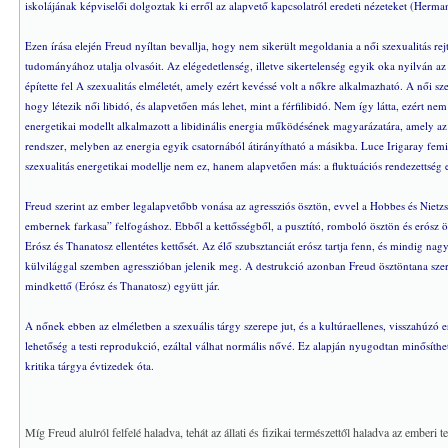
iskolájának képviselői dolgoztak ki erről az alapvető kapcsolatról eredeti nézeteket (Herm
Ezen írása elején Freud nyíltan bevallja, hogy nem sikerült megoldania a női szexualitás rej
tudományához utalja olvasóit. Az elégedetlenség, illetve sikertelenség egyik oka nyilván az v
építette fel A szexualitás elméletét, amely ezért kevéssé volt a nőkre alkalmazható. A női sze
hogy létezik női libidó, és alapvetően más lehet, mint a férfilibidó. Nem így látta, ezért ne
energetikai modellt alkalmazott a libidinális energia működésének magyarázatára, amely az
rendszer, melyben az energia egyik csatornából átirányítható a másikba. Luce Irigaray femini
szexualitás energetikai modellje nem ez, hanem alapvetően más: a fluktuációs rendezettség el
Freud szerint az ember legalapvetőbb vonása az agressziós ösztön, evvel a Hobbes és Nietzs
embernek farkasa” felfogáshoz. Ebből a kettősségből, a pusztító, romboló ösztön és erósz 
Erósz és Thanatosz ellentétes kettősét. Az élő szubsztanciát erósz tartja fenn, és mindig na
külvilággal szemben agresszióban jelenik meg. A destrukció azonban Freud ösztöntana szerin
mindkettő (Erósz és Thanatosz) együtt jár.
A nőnek ebben az elméletben a szexuális tárgy szerepe jut, és a kultúraellenes, visszahúzó
lehetőség a testi reprodukció, ezáltal válhat normális nővé. Ez alapján nyugodtan minősíthe
kritika tárgya évtizedek óta.
Míg Freud alulról felfelé haladva, tehát az állati és fizikai természettől haladva az emberi