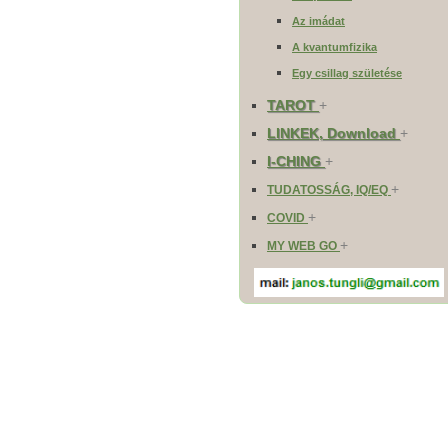
Az imádat
A kvantumfizika
Egy csillag születése
TAROT
+
LINKEK, Download
+
I-CHING
+
+
TUDATOSSÁG, IQ/EQ
+
COVID
+
MY WEB GO