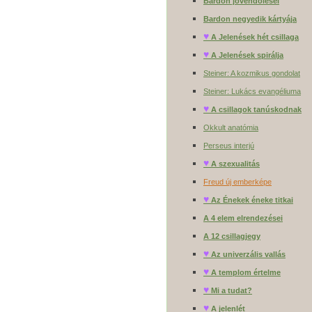
Bardon jövendölései
Bardon negyedik kártyája
♥
A Jelenések hét csillaga
♥
A Jelenések spirálja
Steiner: A kozmikus gondolat
Steiner: Lukács evangéliuma
♥
A csillagok tanúskodnak
Okkult anatómia
Perseus interjú
♥
A szexualitás
Freud új emberképe
♥
Az Énekek éneke titkai
A 4 elem elrendezései
A 12 csillagjegy
♥
Az univerzális vallás
♥
A templom értelme
♥
Mi a tudat?
♥
A jelenlét