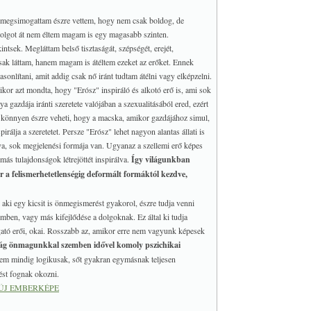
 megsimogattam észre vettem, hogy nem csak boldog, de
dolgot át nem éltem magam is egy magasabb szinten.
tsek. Megláttam belső tisztaságát, szépségét, erejét,
m csak láttam, hanem magam is átéltem ezeket az erőket. Ennek
asonlítani, amit addig csak nő iránt tudtam átélni vagy elképzelni.
kor azt mondta, hogy "Erósz" inspiráló és alkotó erő is, ami sok
 gazdája iránti szeretete valójában a szexualitásából ered, ezért
könnyen észre veheti, hogy a macska, amikor gazdájához simul,
pirálja a szeretetet. Persze "Erósz" lehet nagyon alantas állati is
va, sok megjelenési formája van. Ugyanaz a szellemi erő képes
más tulajdonságok létrejöttét inspirálva.
Így világunkban
 a felismerhetetlenségig deformált formáktól kezdve,
 aki egy kicsit is önmegismerést gyakorol, észre tudja venni
mben, vagy más kifejlődése a dolgoknak. Ez által ki tudja
gató erői, okai. Rosszabb az, amikor erre nem vagyunk képesek
ság önmagunkkal szemben idővel komoly pszichikai
em mindig logikusak, sőt gyakran egymásnak teljesen
ést fognak okozni.
ÚJ EMBERKÉPE