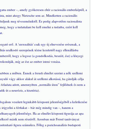
atta ember –, amely gyökeresen eltér a racionális emberképtől, a
lista, mint ahogy Nietzsche sem az. Mindketten a racionális
aduljunk meg téveszméinktől. Ez pedig alapvetően racionalista
g, hogy a tudattalant be kell emelni a tudatba, ezért kell
at.
ozgató erő. A 'szexualitás' csak egy új elnevezése erósznak, a
itás uralkodó szerepének tézise kezdettől nagy ellenállásba
 emberről, hogy a logosz (a gondolkodás, beszéd, ész) a lényegi
rokonítják, míg az ész az ember isteni vonása.
anebben a műben. Ennek a freudi elmélet szerint a nők szellemi
yuló vágy akkor alakul át szellemi alkotássá, ha gátolják célja
s feladata adott, amennyiben „normális úton” fejlődnek és nem a
ik út a neurózis, a hisztéria).
 fogalom veszített leginkább központi jelentőségéből a keletkezése
 irigyelni a férfiakat – bár még mindig van –, hanem a
 elhanyagolt jelentősége. Ha az elmélet központi figurája az apa
ndelkező másik nem részéről. Azonban már Freud tanítványai
mindenható figura számukra. Főleg a pszichoanalízis budapesti