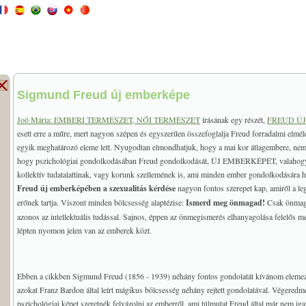
Sigmund Freud új emberképe
Joó Mária: EMBERI TERMÉSZET, NŐI TERMÉSZET
írásának egy részét,
FREUD Ú
esett erre a műre, mert nagyon szépen és egyszerűen összefoglalja Freud forradalmi elmé
egyik meghatározó eleme lett. Nyugodtan elmondhatjuk, hogy a mai kor átlagembere, nem
hogy pszichológiai gondolkodásában Freud gondolkodását, ÚJ EMBERKÉPÉT, valahogyan
kollektív tudatalattinak, vagy korunk szellemének is, ami minden ember gondolkodására ha
Freud új emberképében a szexualitás kérdése
nagyon fontos szerepet kap, amiről a le
erőnek tartja. Viszont minden bölcsesség alaptézise:
Ismerd meg önmagad!
Csak önmagun
azonos az intellektuális tudással. Sajnos, éppen az önmegismerés elhanyagolása felelős 
lépten nyomon jelen van az emberek közt.
Ebben a cikkben Sigmund Freud (1856 - 1939) néhány fontos gondolatát kívánom elemezn
azokat Franz Bardon által leírt mágikus bölcsesség néhány rejtett gondolatával. Végered
pszichológiai képet szeretnék felvázolni az emberről, ami túlmutat Freud által már nem iga