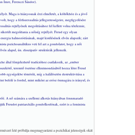
ann Imre, Ferenczi Sándor).
télyét. Maga is hiányosnak érzi elméletét, a költőkhöz és a jövő
olt, hogy a férfiszexualitás jellegzetességeire, megfigyelésére
xualitás rejtélyének megoldásához fel kellett volna tételeznie,
m sikerült megoldania a nőiség rejtélyét. Freud egy olyan
 energia halmozódásának, majd kisülésének elvén alapszik; zárt
sta pszichoanalitikus veti fel azt a gondolatot, hogy a női
vén alapul, ún. disszipatív struktúrák jellemzik.
che által fémjelezhető tradícióhoz csatlakozik, az „ember
összekötő, teremtő ösztöne ellentmondásából hozza létre Freud
gyobb egységekbe tömöríti, míg a halálösztön destruktivitása a
t befelé is fordul, mint miként az erósz önmagára is irányul, és
 erőé. A nő számára a szellemi alkotás hiányában fennmaradó
tjük Freudot patriarchális gondolkodónak, ezért is a feminista
 természet felé próbálja megmagyarázni a pszichikai jelenségek okát