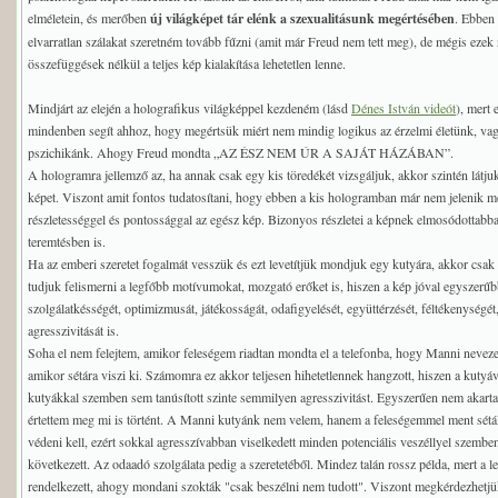
elméletein, és merőben
új világképet tár elénk a szexualitásunk megértésében
. Ebben 
elvarratlan szálakat szeretném tovább fűzni (amit már Freud nem tett meg), de mégis ezek 
összefüggések nélkül a teljes kép kialakítása lehetetlen lenne.
Mindjárt az elején a holografikus világképpel kezdeném (lásd
Dénes István videót
), mert 
mindenben segít ahhoz, hogy megértsük miért nem mindig logikus az érzelmi életünk, vag
pszichikánk. Ahogy Freud mondta „AZ ÉSZ NEM ÚR A SAJÁT HÁZÁBAN”.
A hologramra jellemző az, ha annak csak egy kis töredékét vizsgáljuk, akkor szintén látju
képet. Viszont amit fontos tudatosítani, hogy ebben a kis hologramban már nem jelenik 
részletességgel és pontossággal az egész kép. Bizonyos részletei a képnek elmosódottabb
teremtésben is.
Ha az emberi szeretet fogalmát vesszük és ezt levetítjük mondjuk egy kutyára, akkor csak
tudjuk felismerni a legfőbb motívumokat, mozgató erőket is, hiszen a kép jóval egyszerűbb
szolgálatkésségét, optimizmusát, játékosságát, odafigyelését, együttérzését, féltékenységét,
agresszivitását is.
Soha el nem felejtem, amikor feleségem riadtan mondta el a telefonba, hogy Manni neve
amikor sétára viszi ki. Számomra ez akkor teljesen hihetetlennek hangzott, hiszen a kutyáv
kutyákkal szemben sem tanúsított szinte semmilyen agresszivitást. Egyszerűen nem akart
értettem meg mi is történt. A Manni kutyánk nem velem, hanem a feleségemmel ment sétálni
védeni kell, ezért sokkal agresszívabban viselkedett minden potenciális veszéllyel szemben
következett. Az odaadó szolgálata pedig a szeretetéből. Mindez talán rossz példa, mert a
rendelkezett, ahogy mondani szokták "csak beszélni nem tudott". Viszont megkérdezhetjük az