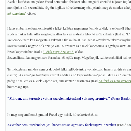
Azok a kérdések melyekre Freud nem tudott feleletet adni, magától értetődő teljesen logi
mondjuk a női szexualitás, rögtön logikus következményként jelenik meg és minden a hely
nő szereleme"
cikket.
Ha az emberi szellemnek sikerül a lelkét kellően megnemesíteni és a lélek "szellemtől áthatott
is, és a fizikai halál után megfoghatatlan lesz az asztrális lebontó erők számára (lást az "L
szellemnek nem kell megválnia lelkétől a fizikai halál után, tehát következő inkarnációjában
szexualitásnak nagyon sok szintje van. A szellem és a lélek kapcsolata is egyfajta szexuali
Ezzel kapcsolatban lásd a
"Lélek vagy Szellem?"
cikket.
Szexualitásunkat nagyon sok formában élhetjük meg. Megélhetjük szinte csak állati szinten
Természetesen mindez nem csak belső lelki fejlődésünkre vonatkozik, hanem a férfi és a nő
(tantra). Az analógia törvényei szerint a férfi és nő kapcsolata valójában Isten és a "ter
pedig a szellem és a lélek kapcsolata, ami szintén szexualitás (lásd
"A férfi és a nő szerel
bölcsesség útja.
"Minden, ami teremtve volt, a szerelem aktusával volt megteremtve."
(Franz Bardon
Itt még megemlítem Sigmund Freud egy másik következtetését is:
Az ember nem "eredendően jó", hanem rossz, agresszív felebarátjával szemben
(Freud sze