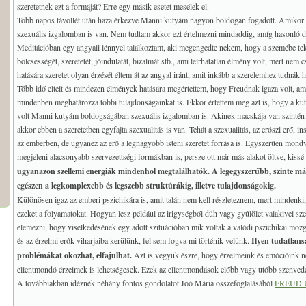
szeretetnek ezt a formáját? Erre egy másik esetet mesélek el.
Több napos távollét után haza érkezve Manni kutyám nagyon boldogan fogadott. Amikor
szexuális izgalomban is van. Nem tudtam akkor ezt értelmezni mindaddig, amíg hasonló 
Meditációban egy angyali lénnyel találkoztam, aki megengedte nekem, hogy a szemébe tekin
bölcsességét, szeretetét, jóindulatát, bizalmát stb., ami leírhatatlan élmény volt, mert ne
hatására szeretet olyan érzését éltem át az angyal iránt, amit inkább a szerelemhez tudnák h
Több idő eltelt és mindezen élmények hatására megértettem, hogy Freudnak igaza volt, ami
mindenben meghatározza többi tulajdonságainkat is. Ekkor értettem meg azt is, hogy a kutya
volt Manni kutyám boldogságában szexuális izgalomban is. Akinek macskája van szintén 
akkor ebben a szeretetben egyfajta szexualitás is van. Tehát a szexualitás, az erószi erő, ins
az emberben, de ugyanez az erő a legnagyobb isteni szeretet forrása is. Egyszerűen mond
megjeleni alacsonyabb szervezettségi formákban is, persze ott már más alakot öltve, kissé 
ugyanazon szellemi energiák mindenhol megtalálhatók. A legegyszerűbb, szinte már
egészen a legkomplexebb és legszebb struktúrákig, illetve tulajdonságokig.
Különösen igaz az emberi pszichikára is, amit talán nem kell részleteznem, mert mindenki,
ezeket a folyamatokat. Hogyan lesz például az irigységből düh vagy gyűlölet valakivel sze
elemezni, hogy viselkedésének egy adott szituációban mik voltak a valódi pszichikai moz
és az érzelmi erők viharjaiba kerülünk, fel sem fogva mi történik velünk.
Ilyen tudatlan
problémákat okozhat, elfajulhat.
Azt is vegyük észre, hogy érzelmeink és emócióink n
ellentmondó érzelmek is lehetségesek. Ezek az ellentmondások előbb vagy utóbb szenved
A továbbiakban idéznék néhány fontos gondolatot Joó Mária összefoglalásából
FREUD 