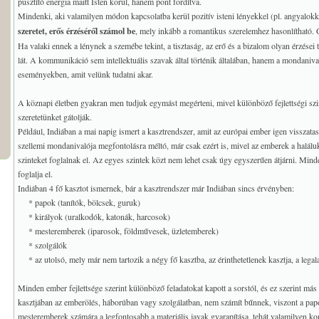
pusztító energia maitt Isten körül, hanem pont fordítva.
Mindenki, aki valamilyen módon kapcsolatba kerül pozitív isteni lényekkel (pl. angyalok
szeretet, erős érzéséről számol be
, mely inkább a romantikus szerelemhez hasonlítható.
Ha valaki ennek a lénynek a szemébe tekint, a tisztaság, az erő és a bizalom olyan érzései tö
lát. A kommunikáció sem intellektuális szavak által történik általában, hanem a mondanival
eseményekben, amit velünk tudatni akar.
A köznapi életben gyakran men tudjuk egymást megérteni, mivel különböző fejlettségi sz
szeretetünket gátolják.
Például, Indiában a mai napig ismert a kasztrendszer, amit az európai ember igen visszatas
szellemi mondanivalója megfontolásra méltó, már csak ezért is, mivel az emberek a haláluk
szinteket foglalnak el. Az egyes szintek közt nem lehet csak úgy egyszerűen átjárni. Minden
foglalja el.
Indiában 4 fő kasztot ismernek, bár a kasztrendszer már Indiában sincs érvényben:
* papok (tanítók, bölcsek, guruk)
* királyok (uralkodók, katonák, harcosok)
* mesteremberek (iparosok, földművesek, üzletemberek)
* szolgálók
* az utolsó, mely már nem tartozik a négy fő kasztba, az érinthetetlenek kasztja, a leg
Minden ember fejlettsége szerint különböző feladatokat kapott a sorstól, és ez szerint má
kasztjában az emberölés, háborúban vagy szolgálatban, nem számít bűnnek, viszont a pap
mesteremberek számára a legfontosabb a materiális javak gyarapítása, tehát valamilyen k