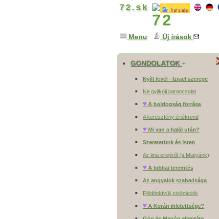
72.sk
Menu
Új írások
GONDOLATOK
+
Nyílt levél - Izrael szerepe
Ne gyilkolj parancsolat
♥
A boldogság forrása
A keresztény értékrend
♥
Mi van a halál után?
Szeretetünk és Isten
Az ima erejéről (a Miatyánk)
♥
A bibliai teremtés
Az angyalok szabadsága
Földönkívüli civilizációk
♥
A Korán ihletettsége?
Góg és Magóg ellentéte