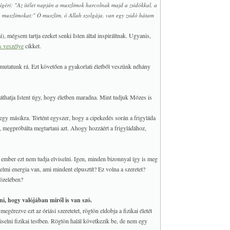
 ígéri: "Az ítélet napján a muszlimok harcolnak majd a zsidókkal, a
ák a muszlimokat:" Ó muszlim, ó Allah szolgája, van egy zsidó hátam
), mégsem tartja ezeket senki Isten által inspiráltnak. Ugyanis,
s veszélye
cikket.
 mutatunk rá. Ezt követően a gyakorlati életből veszünk néhány
láthatja Istent úgy, hogy életben maradna. Mint tudjuk Mózes is
l egy másikra. Történt egyszer, hogy a cipekedés során a frigyláda
en, megpróbálta megtartani azt. Ahogy hozzáért a frigyládához,
ember ezt nem tudja elviselni. Igen, minden bizonnyal így is meg
lmi energia van, ami mindent elpusztít? Ez volna a szeretet?
közelében?
ni, hogy valójában miről is van szó.
megérezve ezt az óriási szeretetet, rögtön eldobja a fizikai életét
iselni fizikai testben. Rögtön halál következik be, de nem egy