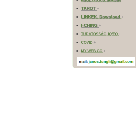
TAROT
+
LINKEK, Download
+
I-CHING
+
+
TUDATOSSÁG, IQ/EQ
+
COVID
+
MY WEB GO