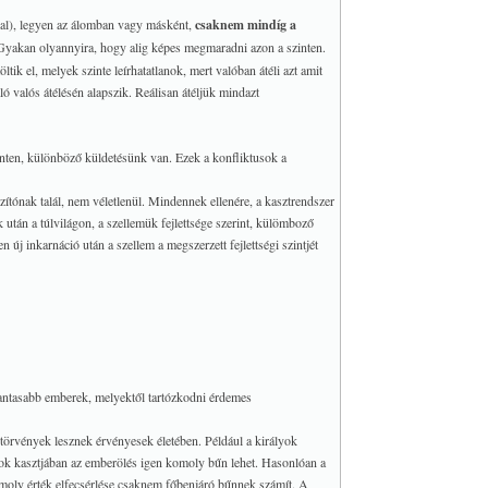
kal), legyen az álomban vagy másként,
csaknem mindíg a
 Gyakan olyannyira, hogy alig képes megmaradni azon a szinten.
ltik el, melyek szinte leírhatatlanok, mert valóban átéli azt amit
ó valós átélésén alapszik. Reálisan átéljük mindazt
inten, különböző küldetésünk van. Ezek a konfliktusok a
zítónak talál, nem véletlenül. Mindennek ellenére, a kasztrendszer
 után a túlvilágon, a szellemük fejlettsége szerint, külömboző
 új inkarnáció után a szellem a megszerzett fejlettségi szintjét
alantasabb emberek, melyektől tartózkodni érdemes
s törvények lesznek érvényesek életében. Például a királyok
ok kasztjában az emberölés igen komoly bűn lehet. Hasonlóan a
omoly érték elfecsérlése csaknem főbenjáró bűnnek számít. A