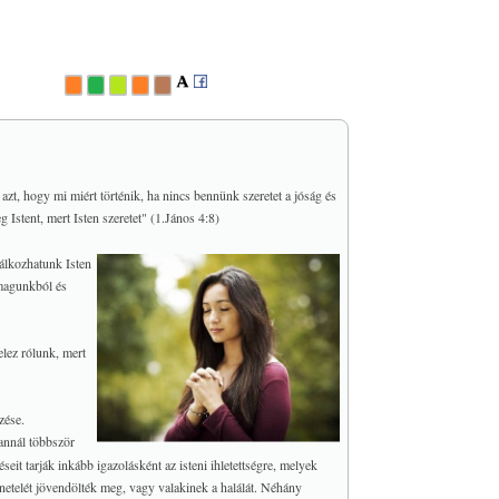
azt, hogy mi miért történik, ha nincs bennünk szeretet a jóság és
Istent, mert Isten szeretet" (1.János 4:8)
lálkozhatunk Isten
 magunkból és
elez rólunk, mert
zése.
annál többször
t tarják inkább igazolásként az isteni ihletettségre, melyek
netelét jövendölték meg, vagy valakinek a halálát. Néhány