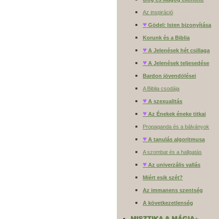
Az inspiráció
♥
Gödel: Isten bizonyítása
Korunk és a Biblia
♥
A Jelenések hét csillaga
♥
A Jelenések teljesedése
Bardon jövendölései
A Biblia csodája
♥
A szexualitás
♥
Az Énekek éneke titkai
Propaganda és a bálványok
♥
A tanulás algoritmusa
A szombat és a hallgatás
♥
Az univerzális vallás
Miért esik szét?
Az immanens szentség
A következetlenség
MISZTIKA & MÁGIA
+