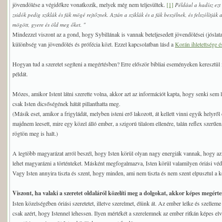
jövendölése a végidőkre vonatkozik, melyek még nem teljesültek.
[1]
Például a hadísz ezt
zsidók pedig sziklák és fák mögé rejtőznek. Aztán a sziklák és a fák beszélnek, és felszólítj
mögött, gyere és öld meg őket. "
Mindezzel viszont az a gond, hogy Sybillának is vannak beteljesedett jövendölései (jóslatai
különbség van jövendölés és prófécia közt. Ezzel kapcsolatban lásd a
Korán ihletettsége é
Hogyan tud a szeretet segíteni a megértésben? Erre először bibliai eseményeken keresztül
példát.
Mózes, amikor Istent látni szerette volna, akkor azt az információt kapta, hogy senki sem 
csak Isten dicsőségének hátát pillanthatta meg.
(Másik eset, amikor a frigyládát, melyben isteni erő lakozott, át kellett vinni egyik helyrő
majdnem leesett, mire egy közel álló ember, a szigorú tilalom ellenére, talán reflex szerű
rögtön meg is halt.)
A legtöbb magyarázat arról beszél, hogy Isten körül olyan nagy energiák vannak, hogy az 
lehet magyarázni a történteket. Másként megfogalmazva, Isten körül valamilyen óriási véde
Vagy Isten annyira tiszta és szent, hogy minden, ami nem tiszta és nem szent elpusztul a 
Viszont, ha valaki a szeretet oldaláról közelíti meg a dolgokat, akkor képes megérte
Isten közelségében óriási szeretetet, illetve szerelmet, élünk át. Az ember lelke és szelleme 
csak azért, hogy Istennel lehessen. Ilyen mértékét a szerelemnek az ember ritkán képes elv