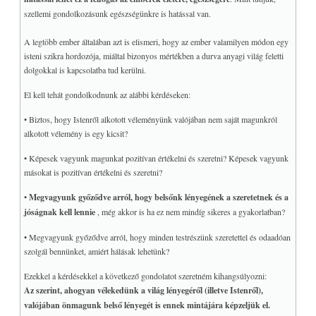
szellemi gondolkozásunk egészségünkre is hatással van.
A legtöbb ember általában azt is elismeri, hogy az ember valamilyen módon egy
isteni szikra hordozója, miáltal bizonyos mértékben a durva anyagi világ feletti
dolgokkal is kapcsolatba tud kerülni.
El kell tehát gondolkodnunk az alábbi kérdéseken:
• Biztos, hogy Istenről alkotott véleményünk valójában nem saját magunkról
alkotott vélemény is egy kicsit?
• Képesek vagyunk magunkat pozitívan értékelni és szeretni? Képesek vagyunk
másokat is pozitívan értékelni és szeretni?
•
Megvagyunk győződve arról, hogy belsőnk lényegének a szeretetnek és a
jóságnak kell lennie
, még akkor is ha ez nem mindíg sikeres a gyakorlatban?
• Megvagyunk győződve arról, hogy minden testrészünk szeretettel és odaadóan
szolgál bennünket, amiért hálásak lehetünk?
Ezekkel a kérdésekkel a következő gondolatot szeretném kihangsúlyozni:
Az szerint, ahogyan vélekedünk a világ lényegéről (illetve Istenről),
valójában önmagunk belső lényegét is ennek mintájára képzeljük el.