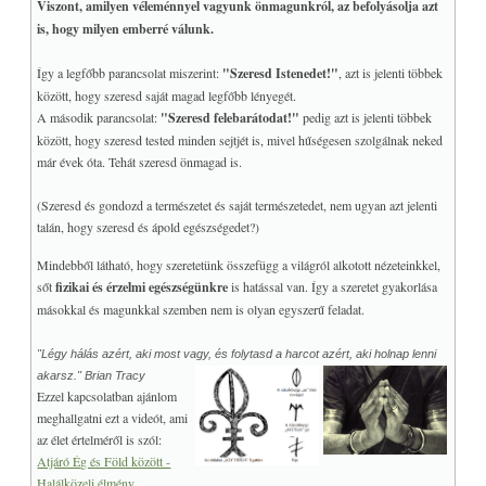
Viszont, amilyen véleménnyel vagyunk önmagunkról, az befolyásolja azt
is, hogy milyen emberré válunk.
Így a legfőbb parancsolat miszerint:
"Szeresd Istenedet!"
, azt is jelenti többek
között, hogy szeresd saját magad legfőbb lényegét.
A második parancsolat:
"Szeresd felebarátodat!"
pedig azt is jelenti többek
között, hogy szeresd tested minden sejtjét is, mivel hűségesen szolgálnak neked
már évek óta. Tehát szeresd önmagad is.
(Szeresd és gondozd a természetet és saját természetedet, nem ugyan azt jelenti
talán, hogy szeresd és ápold egészségedet?)
Mindebből látható, hogy szeretetünk összefügg a világról alkotott nézeteinkkel,
sőt
fizikai és érzelmi egészségünkre
is hatással van. Így a szeretet gyakorlása
másokkal és magunkkal szemben nem is olyan egyszerű feladat.
"Légy hálás azért, aki most vagy, és folytasd a harcot azért, aki holnap lenni
akarsz." Brian Tracy
Ezzel kapcsolatban ajánlom
meghallgatni ezt a videót, ami
az élet értelméről is szól:
Atjáró Ég és Föld között -
Halálközeli élmény