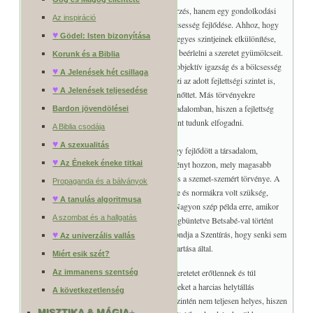
Ebben az értelemben a szeretet nem csak egy érzés, hanem egy gondolkodási
Az inspiráció
mód is, melynek törvényszerű velejárója a bölcsesség fejlődése. Ahhoz, hogy
♥
Gödel: Isten bizonyítása
szeretetben tudjunk élni, fontos a jó és a rossz egyes szintjeinek elkülönítése,
hiszen helytelen cselekedetekkel nagyon nehéz beérlelni a szeretet gyümölcseit.
Korunk és a Biblia
Így a valódi szeretet a gyakorlatban mindíg az objektív igazság és a bölcsesség
♥
A Jelenések hét csillaga
feltárására törekszik. Ezenfelül figyelembe veszi az adott fejlettségi szintet is,
♥
A Jelenések teljesedése
mivel másként ítél meg egy gyereket és egy felnőttet. Más törvényekre
támaszkodik egy fejletlen és egy fejlettebb társadalomban, hiszen a fejlettség
Bardon jövendölései
szintje szerint változik, amit objektív igazságként tudunk elfogadni.
A Biblia csodája
♥
A szexualitás
Jól látható mindez Jézus tanításában, mert ahogy fejlődött a társadalom,
♥
lehetősége volt a szeretetnek arra, hogy új törvényt hozzon, mely magasabb
Az Énekek éneke titkai
igazságokra támaszkodik, mint a fogat-fogért és a szemet-szemért törvénye. A
Propaganda és a bálványok
régebbi korokban viszont még más törvényekre és normákra volt szükség,
♥
A tanulás algoritmusa
melyek elfogadhatók voltak a kor népeinek. ( Nagyon szép példa erre, amikor
A szombat és a hallgatás
Dávid király saját igazságérzete szerint volt megbüntetve Betsabé-val történt
bűne miatt, de nem a törvény szerint.) Ezért mondja a Szentírás, hogy senki sem
♥
Az univerzális vallás
válik Isten előtt igazzá a törvények (a Tóra) betartása által.
Miért esik szét?
Sokan viszont a problémák megoldásában a szeretetet erőtlennek és túl
Az immanens szentség
gyengédnek tartják, mivel megfosztja az embereket a harcias helytállás
A következetlenség
lehetőségétől. Ilyen értelmezése a szeretetnek szintén nem teljesen helyes, hiszen
MISZTIKA & MÁGIA
+