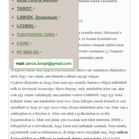
Isten angyalai közt sok harcos angyal is van (általában kardal a kezükben
vannak ábrázolva).
TAROT
+
LINKEK, Download
+
Istenről alkotott elképzeléseink
I-CHING
+
Találkozol valakivel, mélyen a szemébe nézel, felismered a
+
TUDATOSSÁG, IQ/EQ
benne rejtőző isteni esszenciát, és őszinte tisztelettel ezt
+
COVID
mondod: "Mély hódolattal üdvözlöm a benned rejtőző isteni
szellemet!" Ez a
namaste
üdvözlés szertartása.
[1]
Namaste -
+
MY WEB GO
szanszkrit szó, meghajlást, tiszteletadást jelent.
A legtöbb ember nem zárja ki Isten létezését, illetve van valamilyen elképzelése
arról, hogy van valami, ami túlmutat a látható anyagi világon.
Gyakori elképzelés az, hogy Isten nem egy személy, hanem a világot működtető
erők és törvények összessége, illetve lényege, mely mindenben jelen van, akár
csak egy szuper számítógép, ami mindent vezérel a háttérből, vagy egy óriási
kollektív tudat, ami mindenben részt vesz. Ezen felfogás szerint Istenről az sem
mondható el, hogy jó vagy rossz volna, hiszen mindenben jelen van. Jelen van a
sötétségben és a fényben is. Jelen van tehát a gyilkolásban és az élet
fogamzásában is, tehát sem jónak sem rossznak nem lehet minősítni. Ebből a
felfogásból az is következeik, hogy Istent nem tarthatjuk szentnek. Nem mintha
egyetértenék ezzel az értelmezéssel, de mégis most vizsgáljuk meg, hogy
milyen
hatással lehet ez a felfogás az emberek életére, egészségére
. Mint tudjuk,