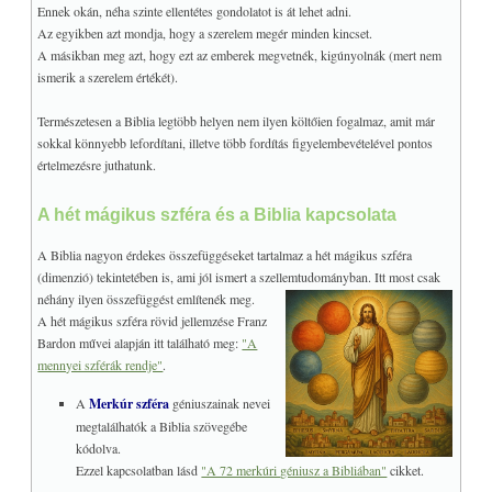
Ennek okán, néha szinte ellentétes gondolatot is át lehet adni.
Az egyikben azt mondja, hogy a szerelem megér minden kincset.
A másikban meg azt, hogy ezt az emberek megvetnék, kigúnyolnák (mert nem
ismerik a szerelem értékét).
Természetesen a Biblia legtöbb helyen nem ilyen költőien fogalmaz, amit már
sokkal könnyebb lefordítani, illetve több fordítás figyelembevételével pontos
értelmezésre juthatunk.
A hét mágikus szféra és a Biblia kapcsolata
A Biblia nagyon érdekes összefüggéseket tartalmaz a hét mágikus szféra
(dimenzió) tekintetében is, ami jól ismert a szellemtudományban. Itt most csak
néhány ilyen összefüggést említenék meg.
A hét mágikus szféra rövid jellemzése Franz
Bardon művei alapján itt található meg:
"A
mennyei szférák rendje"
.
A
Merkúr szféra
géniuszainak nevei
megtalálhatók a Biblia szövegébe
kódolva.
Ezzel kapcsolatban lásd
"A 72 merkúri géniusz a Bibliában"
cikket.