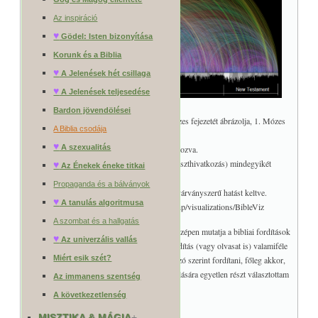
Az inspiráció
♥
Gödel: Isten bizonyítása
Korunk és a Biblia
♥
A Jelenések hét csillaga
♥
A Jelenések teljesedése
Bardon jövendölései
A grafikon alján végigfutó oszlop a Biblia összes fejezetét ábrázolja, 1. Mózes
A Biblia csodája
könyvétől kezdődően a Jelenések végéig.
♥
A szexualitás
A könyvek színe világos és sötétszürke, váltakozva.
A Bibliában található
63 779 hivatkozás
(kereszthivatkozás) mindegyikét
♥
Az Énekek éneke titkai
egyetlen ív ábrázolja.
Propaganda és a bálványok
A szín megfelel a két fejezet távolságának, szivárványszerű hatást keltve.
♥
A tanulás algoritmusa
Forrás: https://www.chrisharrison.net/index.php/visualizations/BibleViz
A szombat és a hallgatás
Viszont egy dolgot mégis megemlítenék, ami szépen mutatja a bibliai fordítások
♥
Az univerzális vallás
(illetve értelmezések) problémáját. Minden fordítás (vagy olvasat is) valamiféle
Miért esik szét?
értelmezéssel is jár, mert nem lehet pontosan szó szerint fordítani, főleg akkor,
ha a szöveg költészet. Ennek markáns illusztrálására egyetlen részt választottam
Az immanens szentség
ki:
A következetlenség
Magyar,
Szent István Társulati Biblia
:
MISZTIKA & MÁGIA
+