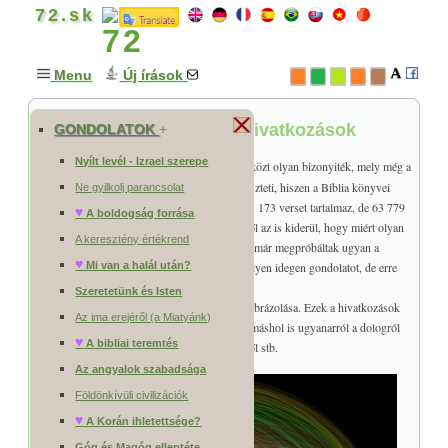
72.sk
Menu
Új írások
A Biblia egyik csodája a hivatkozások
GONDOLATOK
+
Nyílt levél - Izrael szerepe
A
63 779 hivatkozás
a Biblia egyes könyvei közt olyan bizonyiték, mely még a
leginkább hitetlen embert is gondolkodásra készteti, hiszen a Biblia könyvei
Ne gyilkolj parancsolat
több ezer éven át íródtak. A Biblia összesen 31 173 verset tartalmaz, de 63 779
♥
A boldogság forrása
kereszthivatkozás (konkordancia) ismert. Ebből az is kiderül, hogy miért olyan
A keresztény értékrend
nehéz meghamisítani ezeket a könyveket (amit már megpróbáltak ugyan a
♥
történelemben, illetve csak becsúsztatni valamilyen idegen gondolatot, de erre
Mi van a halál után?
minding rájöttek a szakértők).
Szeretetünk és Isten
Az alábbi kép a bibliai hivatkozások grafikus ábrázolása. Ezek a hivatkozások
Az ima erejéről (a Miatyánk)
általában azt jelentik, hogy hol beszél a Biblia máshol is ugyanarról a dologról
♥
A bibliai teremtés
vagy annak pontos összefüggéseiről, értelméről stb.
Az angyalok szabadsága
Földönkívüli civilizációk
♥
A Korán ihletettsége?
Góg és Magóg ellentéte