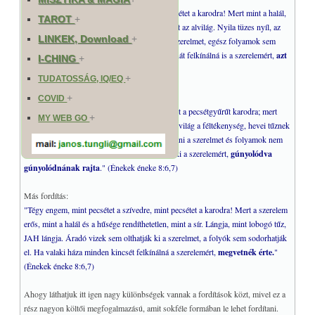
"Tegyél a szívedre pecsétnek, mint valami pecsétet a karodra! Mert mint a halál,
TAROT
+
olyan erős a szerelem, olyan a szenvedély, mint az alvilág. Nyila tüzes nyíl, az
LINKEK, Download
+
Úrnak lángja. Tengernyi víz sem olthatja el a szerelmet, egész folyamok sem
tudnák elsodorni. Ha valaki háza egész vagyonát felkínálná is a szerelemért,
azt
I-CHING
+
is kevesellnék!
" (Énekek éneke 8:6,7)
+
TUDATOSSÁG, IQ/EQ
Magyar,
zsidó fordítás
:
+
COVID
"Tégy engem minta pecsétgyűrűt szívedre, mint a pecsétgyűrűt karodra; mert
+
MY WEB GO
erős mint a halál a szerelem, kemény mint az alvilág a féltékenység, hevei tűznek
hevei, Istennek lángja. Sok víz nem bírja kioltani a szerelmet és folyamok nem
sodorják el; ha háza egész vagyonát adná valaki a szerelemért,
gúnyolódva
gúnyolódnának rajta
." (Énekek éneke 8:6,7)
Más fordítás:
"Tégy engem, mint pecsétet a szívedre, mint pecsétet a karodra! Mert a szerelem
erős, mint a halál és a hűsége rendíthetetlen, mint a sír. Lángja, mint lobogó tűz,
JAH lángja. Áradó vizek sem olthatják ki a szerelmet, a folyók sem sodorhatják
el. Ha valaki háza minden kincsét felkínálná a szerelemért,
megvetnék érte.
"
(Énekek éneke 8:6,7)
Ahogy láthatjuk itt igen nagy különbségek vannak a fordítások közt, mivel ez a
rész nagyon költői megfogalmazású, amit sokféle formában le lehet fordítani.