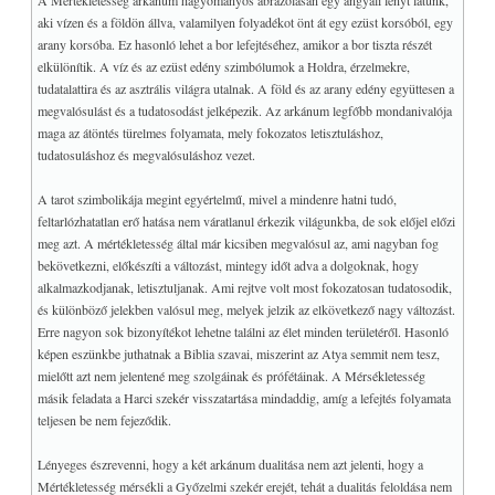
A Mértékletesség arkánum hagyományos ábrázolásán egy angyali lényt látunk,
Mágus - Feltámadás
aki vízen és a földön állva, valamilyen folyadékot önt át egy ezüst korsóból, egy
Papnő - Nap
arany korsóba. Ez hasonló lehet a bor lefejtéséhez, amikor a bor tiszta részét
elkülönítik. A víz és az ezüst edény szimbólumok a Holdra, érzelmekre,
Királynő - Hold
tudatalattira és az asztrális világra utalnak. A föld és az arany edény együttesen a
Király - Csillag
megvalósulást és a tudatosodást jelképezik. Az arkánum legfőbb mondanivalója
Főpap - Torony
maga az átöntés türelmes folyamata, mely fokozatos letisztuláshoz,
tudatosuláshoz és megvalósuláshoz vezet.
Szeretők - Sátán
Szekér - Mértékletesség
A tarot szimbolikája megint egyértelmű, mivel a mindenre hatni tudó,
Igazságosság - Halál
feltarlózhatatlan erő hatása nem váratlanul érkezik világunkba, de sok előjel előzi
Vándor - Akasztott ember
meg azt. A mértékletesség által már kicsiben megvalósul az, ami nagyban fog
bekövetkezni, előkészíti a változást, mintegy időt adva a dolgoknak, hogy
Sorskerék - Mágikus erő
alkalmazkodjanak, letisztuljanak. Ami rejtve volt most fokozatosan tudatosodik,
Bolond – Univerzum
és különböző jelekben valósul meg, melyek jelzik az elkövetkező nagy változást.
Erre nagyon sok bizonyítékot lehetne találni az élet minden területéről. Hasonló
Miért 78 lap?
képen eszünkbe juthatnak a Biblia szavai, miszerint az Atya semmit nem tesz,
A hármas elrendezés
mielőtt azt nem jelentené meg szolgáinak és prófétáinak. A Mérsékletesség
♥
Az alsó és felső világ
másik feladata a Harci szekér visszatartása mindaddig, amíg a lefejtés folyamata
Bardon negyedik kártyája
teljesen be nem fejeződik.
Az Udvari lapok
Lényeges észrevenni, hogy a két arkánum dualitása nem azt jelenti, hogy a
+
MELLÉKLET
Mértékletesség mérsékli a Győzelmi szekér erejét, tehát a dualitás feloldása nem