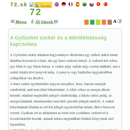
72.sk
Menu
Új írások
A Győzelmi szekér és a Mértékletesség
GONDOLATOK
+
kapcsolata
MISZTIKA & MÁGIA
+
TAROT
+
A Győzelmi szekér arkánum hagyományos ábrázolása egy emberi alakot mutat
általában koronával a fején, aki egy harci szekeret irányít. A szekeret két szfinx:
A könyvről
egy fehér és egy fekete húzza. A szekér négy sarkán négy oszlop található, ami a
Bevezető
szekér tetején lévő ponyvát tartja. A ponyva vagy baldachin leggyakrabban
csillagokkal van díszítve.
+
ALAPFOGALMAK
A harci szekér egyértelműen nagyon energikus, tüzes, harcias energiát
Történelmi áttekintés
szimbolizál, amit nem lehet feltartóztatni. A fehér szfinx az energia alkotó,
Magyar vonatkozások
teremtő, mindent meghódító jellegét szimbolizálja, a fekete szfinx pedig, az
+
energia hatalmát, ellentmondást nem tűrő, pusztító jellegét emeli ki. A szekér
A KIS ARKÁNA
irányítójának feladata az erő két jellegét egyensúlyban tartani, illetve helyesen
Kabbala és a tarot
vezetni. Gyakran ezt az arkánumot az isteni trón csodálatos szekerével is
+
A NAGY ARKÁNA
összeköttetésbe hozzák, aminek leírása megtalálható Ezékiel könyvének első
fejezetében.
Bevezető a Nagy arkánába