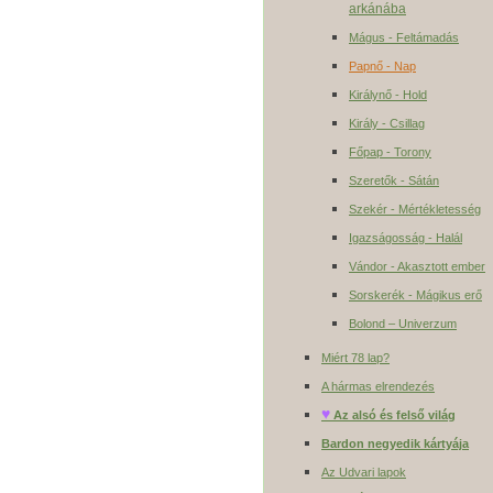
arkánába
Mágus - Feltámadás
Papnő - Nap
Királynő - Hold
Király - Csillag
Főpap - Torony
Szeretők - Sátán
Szekér - Mértékletesség
Igazságosság - Halál
Vándor - Akasztott ember
Sorskerék - Mágikus erő
Bolond – Univerzum
Miért 78 lap?
A hármas elrendezés
♥
Az alsó és felső világ
Bardon negyedik kártyája
Az Udvari lapok