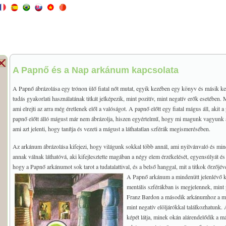
A Papnő és a Nap arkánum kapcsolata
A Papnő ábrázolása egy trónon ülő fiatal nőt mutat, egyik kezében egy könyv és másik kezé
tudás gyakorlati használatának titkát jelképezik, mint pozitív, mint negatív erők esetében. M
ami elrejti az arra még éretlenek elől a valóságot. A papnő előtt egy fiatal mágus áll, akit 
papnő előtt álló mágust már nem ábrázolja, hiszen egyértelmű, hogy mi magunk vagyunk az a
ami azt jelenti, hogy tanítja és vezeti a mágust a láthatatlan szférák megismerésében.
Az arkánum ábrázolása kifejezi, hogy világunk sokkal több annál, ami nyilvánvaló és min
annak válnak láthatóvá, aki kifejlesztette magában a négy elem érzékelését, egyensúlyát és
hogy a Papnő arkánumot sok tarot a tudatalattival, és a belső hanggal, mit a titkok őrzőjév
A Papnő arkánum a mindenütt jelenlévő ket
mentális szférákban is megjelennek, mint 
Franz Bardon a második arkánumhoz a mági
mint negatív elöljárókkal találkozhatunk. 
képét látja, minek okán alárendelődik a má