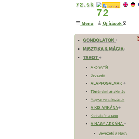
72.sk
Menu
Új írások
GONDOLATOK
+
MISZTIKA & MÁGIA
+
TAROT
+
A könyvről
Bevezető
+
ALAPFOGALMAK
Történelmi áttekintés
Magyar vonatkozások
+
A KIS ARKÁNA
Kabbala és a tarot
+
A NAGY ARKÁNA
Bevezető a Nagy