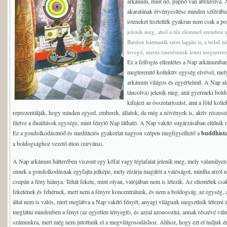
arkánum, mint nő, papnő van ábrázolva. 
akaratának érvényesítése minden szférában.
isteneket tisztelték gyakran nem csak a poz
jelenik meg, ahol a tűz elemmel szemben 
Bardon harmadik tarot lapján is, a belső
levegő, merni (merésznek lenni megszerezni
Ez a felfogás ellentétes a Nap arkánumban
megteremtő kollektív egység elvével, me
arkánum világos és egyértelmű. A Nap alat
táncolva) jelenik meg, ami gyermeki boldo
kifejezi az összetartozást, ami a föld kol
reprezentálják, hogy minden egyed, emberek, állatok, de még a növények is, aktív részese
illetve a dualitások egysége, mint fénylő Nap látható. A Nap vakító sugárzásában eltűnik 
Ez a gondolkodásmód és meditációs gyakorlat nagyon szépen megfigyelhető a
buddhist
a boldogsághoz vezető úton (nirvána).
A Nap arkánum hátterében viszont egy kőfal vagy téglafalat jelenik meg, mely valamilyen
ennek a gondolkodásnak egyfajta jelképe, mely elzárja magától a valóságot, mintha arról 
csupán a fény hiánya. Tehát fekete, mint olyan, valójában nem is létezik. Az ellentétek cs
feketének és fehérnek, mert nem a fényre koncentrálunk, és nem a boldogság, az egység, a 
által nem is valós, mert meglátva a Nap vakító fényét, anyagi világunk megszűnik létezni
meglátni mindenben a fényt (az egyetlen lényegit), és azzal azonosulni, annak részévé váln
számunkra, mert még nem jutottunk el a megvilágosodáshoz. Ahhoz, hogy ezt el tudjuk érni