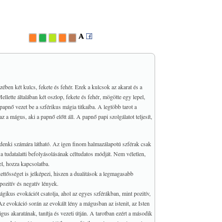
ben két kulcs, fekete és fehér. Ezek a kulcsok az akarat és a
ellette általában két oszlop, fekete és fehér, mögötte egy lepel,
a papnő vezet be a szférikus mágia titkaiba. A legtöbb tarot a
 mágus, aki a papnő előtt áll. A papnő papi szolgálatot teljesít,
denki számára látható. Az igen finom halmazálapotú szférak csak
 a tudatalatti befolyásolásának céltudatos módját. Nem véletlen,
el, hozza kapcsolatba.
tősséget is jelképezi, hiszen a dualitások a legmagasabb
pozitív és negatív lények.
kus evokációt csatolja, ahol az egyes szférákban, mint pozitív,
Az evokáció során az evokált lény a mágusban az istenit, az Isten
gus akaratának, tanítja és vezeti útján. A tarotban ezért a második