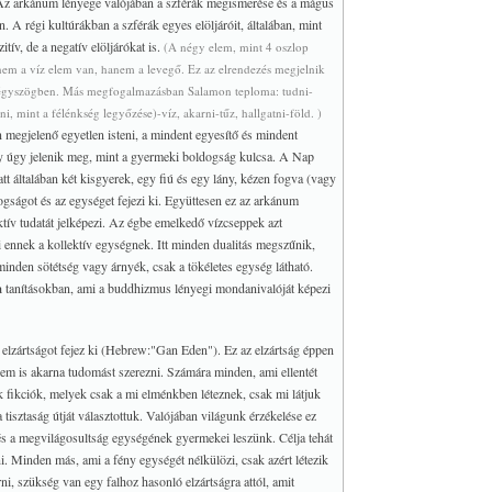
Az arkánum lényege valójában a szférák megismerése és a mágus
 A régi kultúrákban a szférák egyes elöljáróit, általában, mint
itív, de a negatív elöljárókat is.
(A négy elem, mint 4 oszlop
nem a víz elem van, hanem a levegő. Ez az elrendezés megjelnik
 négyszögben. Más megfogalmazásban Salamon teploma: tudni-
, mint a félénkség legyőzése)-víz, akarni-tűz, hallgatni-föld. )
 megjelenő egyetlen isteni, a mindent egyesítő és mindent
ly úgy jelenik meg, mint a gyermeki boldogság kulcsa. A Nap
t általában két kisgyerek, egy fiú és egy lány, kézen fogva (vagy
gságot és az egységet fejezi ki. Együttesen ez az arkánum
lektív tudatát jelképezi. Az égbe emelkedő vízcseppek azt
i ennek a kollektív egységnek. Itt minden dualitás megszűnik,
minden sötétség vagy árnyék, csak a tökéletes egység látható.
a
tanításokban, ami a buddhizmus lényegi mondanivalóját képezi
 elzártságot fejez ki (Hebrew:"Gan Eden"). Ez az elzártság éppen
nem is akarna tudomást szerezni. Számára minden, ami ellentét
ak fikciók, melyek csak a mi elménkben léteznek, csak mi látjuk
tisztaság útját választottuk. Valójában világunk érzékelése ez
 és a megvilágosultság egységének gyermekei leszünk. Célja tehát
i. Minden más, ami a fény egységét nélkülözi, csak azért létezik
, szükség van egy falhoz hasonló elzártságra attól, amit