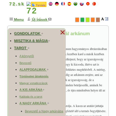
72.sk
Menu
Új írások
Az Igazságosság és a Halál arkánum
GONDOLATOK
+
kapcsolata
MISZTIKA & MÁGIA
+
TAROT
+
Az Igazságosság (harmónia, kiegyenlítés) arkánum hagyományos ábrázolásában
egy angyalt vagy királynőt látunk, akinek egyik kezében kard a másik kezében
A könyvről
mérleg. Gyakran szeme be van kötve, ami azt jelképezi, hogy az igazságosság
Bevezető
előtt mindenki egyenlő és nem tekinthet arra, hogy ki kicsoda, illetve azt is
kifejezheti, hogy szívével látja mi az igaz, nem felületes megítélésből. A mérleg,
+
ALAPFOGALMAK
a cselekedetek megmérettetésére utal, a kard pedig az arkánum erejére, ami az
Történelmi áttekintés
igazságosságnak hatalmat ad. Ez a lap nem csak az igazságosság, de a
Magyar vonatkozások
megérdemelt jutalom és harmónia lapja is. Itt minden beteljesedik, aminek be
+
kell teljesednie, kiegyenlítődik minden adósság, és újra mindenben helyre áll az
A KIS ARKÁNA
egyensúly.
Kabbala és a tarot
+
A NAGY ARKÁNA
A Halál arkánum általában a nagy kaszást ábrázolja. A kasza az aratást juttatja
eszünkbe, amikor minden beérett és eljött a megfelelő idő a termés begyűjtésére.
Bevezető a Nagy arkánába