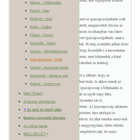
Valójában ez a fejlődés egyik fázisának végét jelenti, ami véglegesen lezárult,
Mágus - Feltámadás
megpecsételt és már nem változtatható.
Papnő - Nap
A két arkánum kapcsolata megint egyértelmű, mert az igazságszolgáltatás csak
Királynő - Hold
akkor veheti kezdetét, ha valami véglegesen lezárult, megpecsételt (hiszen az
Király - Csillag
utolsó órában is megváltozhat valaki). Ezzel teljesen összhangban van János
Főpap - Torony
Jelenések könyvében a pecsétek felnyitását követő igazságszolgáltatás, amit a
Kis arkána föld igazságosságánál már kifejtettünk. Itt még eszünkbe juthat Jézus
Szeretők - Sátán
példázata, amikor tanítványai azt kérdezik tőle, hogy kiszedjék-e a haszontalan
Szekér - Mértékletesség
konkolyt a búzából, mire Jézus azt feleli, hogy nem, mert kitépnétek a fiatal
Igazságosság - Halál
búzát is a konkollyal, a kettőnek együtt kell növekednie az aratásig.
Vándor - Akasztott ember
A két arkánum dualitása és annak egysége abból is látható, hogy az
Sorskerék - Mágikus erő
igazságosság ellentétben áll a halállal, ami mindent lezár, és akkor minek az
Bolond – Univerzum
igazságosság? Ez viszont azt is jelenti, hogy az igazságosság a feltámadás és
örök élet védelmezője, ami ennek az arkánumnak az egyik nagy titka.
Miért 78 lap?
A Halál arkánum időben előre meghatározott folyamatot zár le,
A hármas elrendezés
megváltoztathatatlanná téve mindazt, ami megtörtént. Az Igazságosság arkánum
♥
Az alsó és felső világ
viszont időtől független, mert mindent, ami megtörtént, újra mérlegel és
Bardon negyedik kártyája
kiegyenlít, miáltal lehetőséget ad a további fejlődésre. Ez által minden merevnek
és változtathatatlannak hitt struktúrát képes újra meggyógyítani, életre lehelni.
Az Udvari lapok
A két arkánum kapcsolata még jóval több titok megértését rejti, de ennyi
+
MELLÉKLET
magyarázat elegendő a megértéshez.