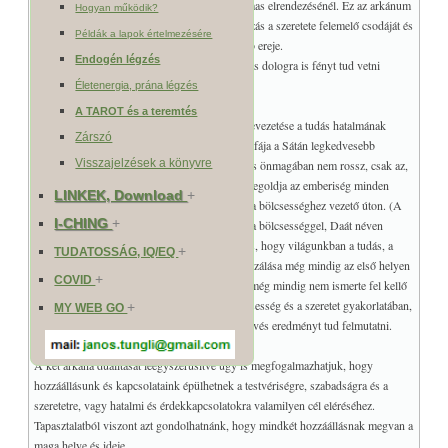
kapcsolatot jól fogjuk látni később a tarot hármas elrendezésénél. Ez az arkánum
Hogyan működik?
szimbolizálja az egyesülés az egymáshoz tartozás a szeretete felemelő csodáját és
Példák a lapok értelmezésére
egységét, mely az emberiség egyik legnagyobb ereje.
Endogén légzés
A két arkánum kapcsolata még nagyon sok más dologra is fényt tud vetni
annak, aki tovább keresi az összefüggéseket.
Életenergia, prána légzés
A TAROT és a teremtés
Itt említem meg, hogy a Sátán másik nagy félrevezetése a tudás hatalmának
Zárszó
abszolutizálása, hiszen a jó és rossz tudásának fája a Sátán legkedvesebb
Visszajelzések a könyvre
ideológiája. De félreértés ne essék, mert a tudás önmagában nem rossz, csak az,
ha azt hisszük és tanítjuk róla, hogy ez majd megoldja az emberiség minden
LINKEK, Download
+
problémáját. A tudás erre nem képes, de segít a bölcsességhez vezető úton. (A
I-CHING
+
szefirotok rendjében a tudás, ami nem azonos a bölcsességgel, Daát néven
ismert, mint egy hamis szefira.) Igen sajnálatos, hogy világunkban a tudás, a
+
TUDATOSSÁG, IQ/EQ
tudomány, a technika, a törvényesség abszolutizálása még mindig az első helyen
+
COVID
áll a problémák megoldásában. Az emberiség még mindig nem ismerte fel kellő
képen ennek az útnak a veszélyeit, mert a bölcsesség és a szeretet gyakorlatában,
+
MY WEB GO
a tudományos fejlődéshez képest, csak igen kevés eredményt tud felmutatni.
A két arkána dualitását leegyszerűsítve úgy is megfogalmazhatjuk, hogy
hozzáállásunk és kapcsolataink épülhetnek a testvériségre, szabadságra és a
szeretetre, vagy hatalmi és érdekkapcsolatokra valamilyen cél eléréséhez.
Tapasztalatból viszont azt gondolhatnánk, hogy mindkét hozzáállásnak megvan a
maga helye és ideje.