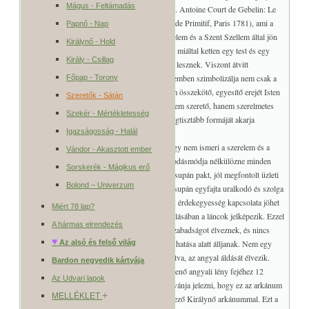
Mágus - Feltámadás
(lásd. Antoine Court de Gebelin: Le
Monde Primitif, Paris 1781), ami a
Papnő - Nap
szerelem és a Szent Szellem által jön
Királynő - Hold
létre, miáltal ketten egy test és egy
Király - Csillag
lélek lesznek. Viszont átvitt
értelemben szimbolizálja nem csak a
Főpap - Torony
férfi és a nő közti szerelmet, de a Szent Szellem összekötő, egyesítő erejét Isten
Szeretők - Sátán
és ember közt. Ennek okáért a magyar Biblia nem szerető, hanem szerelmetes
Szekér - Mértékletesség
Istenről beszél, amivel a szeretet fogalmának legtisztább formáját akarja
Igazságosság - Halál
kifejezni.
A Sátán egyik legfőbb tévedése viszont az, hogy nem ismeri a szerelem és a
Vándor - Akasztott ember
Szent Szellem egyesítő erejét, mintha gondolkodásmódja nélkülözne minden
Sorskerék - Mágikus erő
érzelmi kötődést. Számára, minden kapcsolat csupán pakt, jól megfontolt üzleti
Bolond – Univerzum
alku, ahol tökéletes egység nem létezik, tehát csupán egyfajta uralkodó és szolga
kapcsolat lehetséges. A legjobb esetben is csak érdekegyesség kapcsolata jöhet
Miért 78 lap?
számításba. A pakt békjóját az arkánum ábrázolásában a láncok jelképezik. Ezzel
A hármas elrendezés
ellentétben az angyal előtt álló szeretők teljes szabadságot élveznek, és nincs
♥
szükség arra, hogy valamilyen kényszerítő erő hatása alatt álljanak. Nem egy
Az alsó és felső világ
alárendelt szerepben vannak, hanem pont fordítva, az angyal áldását élvezik.
Bardon negyedik kártyája
Némely tartor a Szeretők ábrázolásában megjelenő angyali lény fejéhez 12
Az Udvari lapok
csillagból álló koronát is rajzol, ami által azt kívánja jelezni, hogy ez az arkánum
+
MELLÉKLET
szorosan összefügg az élet princípiumát jelképező Királynő arkánummal. Ezt a