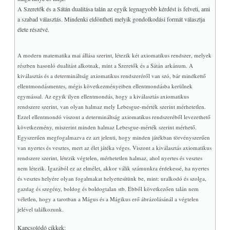
A Szeretők és a Sátán dualitása talán az egyik legnagyobb kérdést is felveti, ami
a szabad választás. Mindenki eldöntheti melyik gondolkodási formát választja
élete részévé.
A modern matematika mai állása szerint, létezik két axiomatikus rendszer, melyek
részben hasonló dualitást alkotnak, mint a Szeretők és a Sátán arkánum. A
kiválasztás és a determináltság axiomatikus rendszeréről van szó, bár mindkettő
ellentmondásmentes, mégis következményeiben ellentmondásba kerülnek
egymással. Az egyik ilyen ellentmondás, hogy a kiválasztás axiomatikus
rendszere szerint, van olyan halmaz mely Lebesgue-mérték szerint mérhetetlen.
Ezzel ellentmondó viszont a determináltság axiomatikus rendszeréből levezethető
következmény, miszerint minden halmaz Lebesgue-mérték szerint mérhető.
Egyszerűen megfogalmazva ez azt jelenti, hogy minden játékban törvényszerűen
van nyertes és vesztes, mert az élet játéka véges. Viszont a kiválasztás axiomatikus
rendszere szerint, létezik végtelen, mérhetetlen halmaz, ahol nyertes és vesztes
nem létezik. Igazából ez az elmélet, akkor válik számunkra érdekessé, ha nyertes
és vesztes helyére olyan fogalmakat helyettesítünk be, mint: uralkodó és szolga,
gazdag és szegény, boldog és boldogtalan stb. Ebből következően talán nem
véletlen, hogy a tarotban a Mágus és a Mágikus erő ábrázolásánál a végtelen
jelével találkozunk.
Kapcsolódó cikkek: