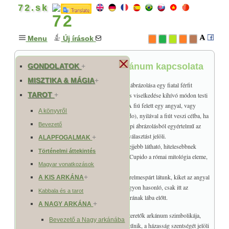
72.sk
Menu
Új írások
A Szeretők és a Sátán arkánum kapcsolata
GONDOLATOK
+
MISZTIKA & MÁGIA
+
A Szeretők arkánum egyik hagyományos képi ábrázolása egy fiatal férfit
TAROT
+
ábrázol, két nő között, ahol az egyik ruházata és viselkedése kihívó módon testi
szépségére igyekszik felhívni a fiú figyelmét. A fiú felett egy angyal, vagy
A könyvről
inkább Erósz küldötte (illetve Vénusz fia Cupido), nyilával a fiút veszi célba, ha
Bevezető
ő a kihívó testi vágyak mellett dönt. Ebből a képi ábrázolásból egyértelmű az
arkánum másik megnevezése is, ami a szabad választást jelöli.
+
ALAPFOGALMAK
A Szeretők másik gyakori ábrázolása viszont lejjebb látható, hitelesebbnek
Történelmi áttekintés
tűnik, hiszen az előző ábrázolásban megjelenő Cupido a római mitológia eleme,
Magyar vonatkozások
ami nem igen lehet egy ősi szimbolika része.
A Szeretők arkánumnál az angyal előtt egy szerelmespárt látunk, kiket az angyal
+
A KIS ARKÁNA
megáld. A Sátán arkánum ábrázolása ehhez nagyon hasonló, csak itt az
Kabbala és a tarot
emberpár, mint fogoly jelenik meg a sötétség urának lába előtt.
+
A NAGY ARKÁNA
A Szeretők arkánum szimbolikája,
Bevezető a Nagy arkánába
úgy tűnik, a házasság szentségét jelöli